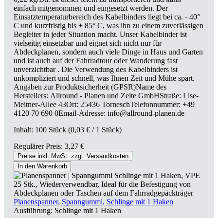
einfach mitgenommen und eingesetzt werden. Der
Einsatztemperaturbereich des Kabelbinders liegt bei ca. - 40°
C und kurzfristig bis + 85° C, was ihn zu einem zuverlässigen
Begleiter in jeder Situation macht. Unser Kabelbinder ist
vielseitig einsetzbar und eignet sich nicht nur für
Abdeckplanen, sondern auch viele Dinge in Haus und Garten
und ist auch auf der Fahrradtour oder Wanderung fast
unverzichtbar . Die Verwendung des Kabelbinders ist
unkompliziert und schnell, was Ihnen Zeit und Mühe spart.
Angaben zur Produktsicherheit (GPSR)Name des
Herstellers: Allround - Planen und Zelte GmbHStraße: Lise-
Meitner-Allee 43Ort: 25436 TorneschTelefonnummer: +49
4120 70 690 0Email-Adresse: info@allround-planen.de
Inhalt:
100 Stück
(0,03 € / 1 Stück)
Regulärer Preis:
3,27 €
Preise inkl. MwSt. zzgl. Versandkosten
In den Warenkorb
Planenspanner, Spanngummi, Schlinge mit 1 Haken
Ausführung:
Schlinge mit 1 Haken