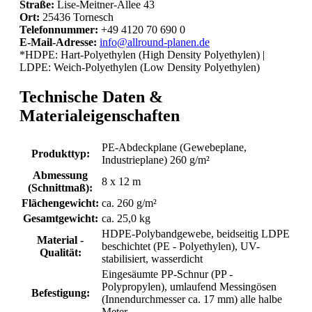
Straße:
Lise-Meitner-Allee 43
Ort:
25436
Tornesch
Telefonnummer:
+49 4120 70 690 0
E-Mail-Adresse:
info@allround-planen.de
*HDPE: Hart-Polyethylen (High Density Polyethylen) |
LDPE: Weich-Polyethylen (Low Density Polyethylen)
Technische Daten &
Materialeigenschaften
PE-Abdeckplane (Gewebeplane,
Produkttyp:
Industrieplane) 260 g/m²
Abmessung
8 x 12 m
(Schnittmaß):
Flächengewicht:
ca. 260 g/m²
Gesamtgewicht:
ca. 25,0 kg
HDPE-Polybandgewebe, beidseitig LDPE
Material -
beschichtet (PE - Polyethylen), UV-
Qualität:
stabilisiert, wasserdicht
Eingesäumte PP-Schnur (PP -
Polypropylen), umlaufend Messingösen
Befestigung:
(Innendurchmesser ca. 17 mm) alle halbe
Meter