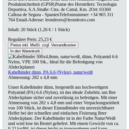
Produktsicherheit (GPSR)Name des Herstellers: Tecnologia
Deportiva, S.A.Straße: Ctra. de Catral, Km. 2Ort: 03360
Callosa de Segura - SpanienTelefonnummer: +34 965 311
764 Email-Adresse: leondeoro@leondeoro.com
Inhalt:
20 Stück
(1,26 € / 1 Stück)
Regulärer Preis:
25,23 €
Preise inkl. MwSt. zzgl. Versandkosten
In den Warenkorb
Kabelbinder dünn, PA 6.6 (Nylon), natur/weiß
Abmessung:
282 x 4,8 mm
Unser Kabelbinder dünn, hergestellt aus hochwertigem
Polyamid (PA) 6.6 (Nylon), ist das ideale Zubehör, um Ihre
Abdeckplane sicher und zuverlässig zu befestigen. Mit einer
Abmessung von 282 x 4,8 mm und einer Verpackungseinheit
von 100 Stück, ist dieser Einmalbinder ein unverzichtbarer
Helfer bei der schnellen und einfachen Fixierung Ihrer
Abdeckplane. Der Kabelbinder ist in der Farbe Natur/Weiß
und wird lose im Beutel geliefert. Mit einem Gewicht von ca.
0,22 kg/Btl. ist dieser leicht zu transportieren und kann