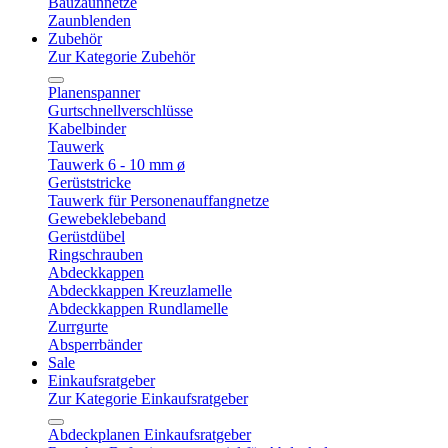
Bauzaunnetze
Zaunblenden
Zubehör
Zur Kategorie Zubehör
Planenspanner
Gurtschnellverschlüsse
Kabelbinder
Tauwerk
Tauwerk 6 - 10 mm ø
Gerüststricke
Tauwerk für Personenauffangnetze
Gewebeklebeband
Gerüstdübel
Ringschrauben
Abdeckkappen
Abdeckkappen Kreuzlamelle
Abdeckkappen Rundlamelle
Zurrgurte
Absperrbänder
Sale
Einkaufsratgeber
Zur Kategorie Einkaufsratgeber
Abdeckplanen Einkaufsratgeber