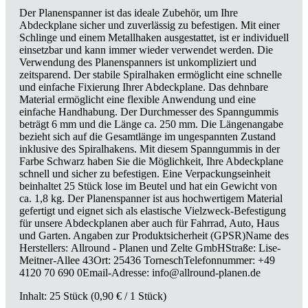
Der Planenspanner ist das ideale Zubehör, um Ihre
Abdeckplane sicher und zuverlässig zu befestigen. Mit einer
Schlinge und einem Metallhaken ausgestattet, ist er individuell
einsetzbar und kann immer wieder verwendet werden. Die
Verwendung des Planenspanners ist unkompliziert und
zeitsparend. Der stabile Spiralhaken ermöglicht eine schnelle
und einfache Fixierung Ihrer Abdeckplane. Das dehnbare
Material ermöglicht eine flexible Anwendung und eine
einfache Handhabung. Der Durchmesser des Spanngummis
beträgt 6 mm und die Länge ca. 250 mm. Die Längenangabe
bezieht sich auf die Gesamtlänge im ungespannten Zustand
inklusive des Spiralhakens. Mit diesem Spanngummis in der
Farbe Schwarz haben Sie die Möglichkeit, Ihre Abdeckplane
schnell und sicher zu befestigen. Eine Verpackungseinheit
beinhaltet 25 Stück lose im Beutel und hat ein Gewicht von
ca. 1,8 kg. Der Planenspanner ist aus hochwertigem Material
gefertigt und eignet sich als elastische Vielzweck-Befestigung
für unsere Abdeckplanen aber auch für Fahrrad, Auto, Haus
und Garten. Angaben zur Produktsicherheit (GPSR)Name des
Herstellers: Allround - Planen und Zelte GmbHStraße: Lise-
Meitner-Allee 43Ort: 25436 TorneschTelefonnummer: +49
4120 70 690 0Email-Adresse: info@allround-planen.de
Inhalt:
25 Stück
(0,90 € / 1 Stück)