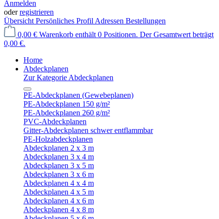
Anmelden
oder
registrieren
Übersicht
Persönliches Profil
Adressen
Bestellungen
0,00 €
Warenkorb enthält 0 Positionen. Der Gesamtwert beträgt
0,00 €.
Home
Abdeckplanen
Zur Kategorie Abdeckplanen
PE-Abdeckplanen (Gewebeplanen)
PE-Abdeckplanen 150 g/m²
PE-Abdeckplanen 260 g/m²
PVC-Abdeckplanen
Gitter-Abdeckplanen schwer entflammbar
PE-Holzabdeckplanen
Abdeckplanen 2 x 3 m
Abdeckplanen 3 x 4 m
Abdeckplanen 3 x 5 m
Abdeckplanen 3 x 6 m
Abdeckplanen 4 x 4 m
Abdeckplanen 4 x 5 m
Abdeckplanen 4 x 6 m
Abdeckplanen 4 x 8 m
Abdeckplanen 5 x 6 m