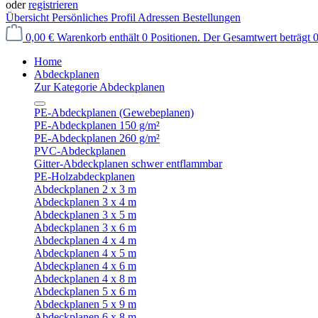
oder
registrieren
Übersicht
Persönliches Profil
Adressen
Bestellungen
0,00 €
Warenkorb enthält 0 Positionen. Der Gesamtwert beträgt 0
Home
Abdeckplanen
Zur Kategorie Abdeckplanen
PE-Abdeckplanen (Gewebeplanen)
PE-Abdeckplanen 150 g/m²
PE-Abdeckplanen 260 g/m²
PVC-Abdeckplanen
Gitter-Abdeckplanen schwer entflammbar
PE-Holzabdeckplanen
Abdeckplanen 2 x 3 m
Abdeckplanen 3 x 4 m
Abdeckplanen 3 x 5 m
Abdeckplanen 3 x 6 m
Abdeckplanen 4 x 4 m
Abdeckplanen 4 x 5 m
Abdeckplanen 4 x 6 m
Abdeckplanen 4 x 8 m
Abdeckplanen 5 x 6 m
Abdeckplanen 5 x 9 m
Abdeckplanen 6 x 8 m