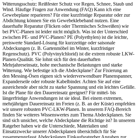
Witterungsschutz: Reißfester Schutz vor Regen, Schnee, Staub und
Wind. Häufige Fragen zur Anwendung (FAQ) Kann ich eine
Gewebeplane reparieren? Für eine kurzfristige Reparatur oder zur
Abdichtung können Sie ein Gewebeklebeband nutzen. Eine
dauerhafte Reparatur (Flicken oder Thermisches Schweißen) wie
bei PVC-Planen ist leider nicht möglich. Was ist der Unterschied
zwischen PE- und PVC-Planen? PE (Polyethylen) ist die leichte,
preiswerte Standard-Lösung für kurzzeitige oder saisonale
Abdeckungen (z. B. Gartenmöbel im Winter, kurzfristiger
Regenschutz). PVC (Polyvinylchlorid) ist die extrem robuste LKW-
Planen-Qualität. Sie lohnt sich für den dauerhaften
Mehrjahreseinsatz, hohe mechanische Belastungen und starke
Witterung. Wie befestige ich die Abdeckplane? Zur Fixierung an
den Messing-Ösen eignen sich wiederverwendbare Planenspanner,
Expanderseile oder robuste Kabelbinder. Achten Sie auf eine
ausreichende aber nicht zu starke Spannung und ein leichtes Gefälle.
Ist die Plane für den Dauereinsatz geeignet? Für mittel- bis
längerfristige Anwendungen ist sie ideal. Bei einem extremen,
mehrjährigen Dauereinsatz im Freien (z. B. an der Küste) empfehlen
wir unsere robusten PVC-LKW-Planen. In unserem FAQ-Bereich
finden Sie weiteres Wissenswertes zum Thema Abdeckplanen. Sie
sind sich unsicher, welche Abdeckplane die Richtige ist? In unserem
Ratgeber haben wir die Unterschiede, Materialien und
Einsatzzwecke unserer Abdeckplanen übersichtlich für Sie
zusammengefasst.Abdeckplanen Einkaufsratgeber Angaben zur