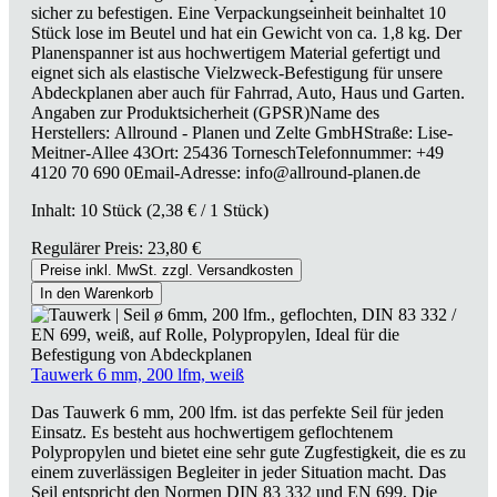
sicher zu befestigen. Eine Verpackungseinheit beinhaltet 10
Stück lose im Beutel und hat ein Gewicht von ca. 1,8 kg. Der
Planenspanner ist aus hochwertigem Material gefertigt und
eignet sich als elastische Vielzweck-Befestigung für unsere
Abdeckplanen aber auch für Fahrrad, Auto, Haus und Garten.
Angaben zur Produktsicherheit (GPSR)Name des
Herstellers: Allround - Planen und Zelte GmbHStraße: Lise-
Meitner-Allee 43Ort: 25436 TorneschTelefonnummer: +49
4120 70 690 0Email-Adresse: info@allround-planen.de
Inhalt:
10 Stück
(2,38 € / 1 Stück)
Regulärer Preis:
23,80 €
Preise inkl. MwSt. zzgl. Versandkosten
In den Warenkorb
Tauwerk 6 mm, 200 lfm, weiß
Das Tauwerk 6 mm, 200 lfm. ist das perfekte Seil für jeden
Einsatz. Es besteht aus hochwertigem geflochtenem
Polypropylen und bietet eine sehr gute Zugfestigkeit, die es zu
einem zuverlässigen Begleiter in jeder Situation macht. Das
Seil entspricht den Normen DIN 83 332 und EN 699. Die