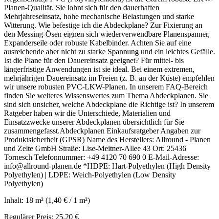
Planen-Qualität. Sie lohnt sich für den dauerhaften
Mehrjahreseinsatz, hohe mechanische Belastungen und starke
Witterung. Wie befestige ich die Abdeckplane? Zur Fixierung an
den Messing-Ösen eignen sich wiederverwendbare Planenspanner,
Expanderseile oder robuste Kabelbinder. Achten Sie auf eine
ausreichende aber nicht zu starke Spannung und ein leichtes Gefälle.
Ist die Plane für den Dauereinsatz geeignet? Für mittel- bis
längerfristige Anwendungen ist sie ideal. Bei einem extremen,
mehrjährigen Dauereinsatz im Freien (z. B. an der Küste) empfehlen
wir unsere robusten PVC-LKW-Planen. In unserem FAQ-Bereich
finden Sie weiteres Wissenswertes zum Thema Abdeckplanen. Sie
sind sich unsicher, welche Abdeckplane die Richtige ist? In unserem
Ratgeber haben wir die Unterschiede, Materialien und
Einsatzzwecke unserer Abdeckplanen übersichtlich für Sie
zusammengefasst.Abdeckplanen Einkaufsratgeber Angaben zur
Produktsicherheit (GPSR) Name des Herstellers: Allround - Planen
und Zelte GmbH Straße: Lise-Meitner-Allee 43 Ort: 25436
Tornesch Telefonnummer: +49 4120 70 690 0 E-Mail-Adresse:
info@allround-planen.de *HDPE: Hart-Polyethylen (High Density
Polyethylen) | LDPE: Weich-Polyethylen (Low Density
Polyethylen)
Inhalt:
18 m²
(1,40 € / 1 m²)
Regulärer Preis:
25,20 €