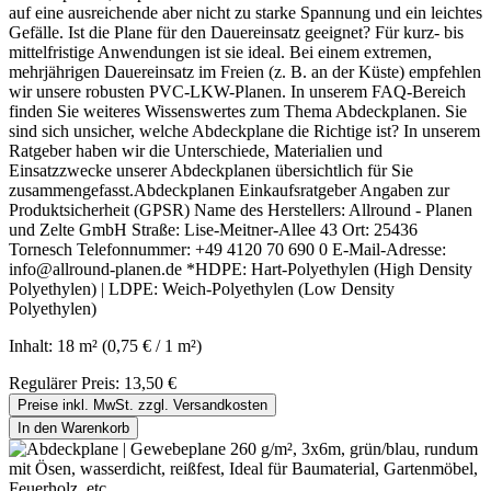
auf eine ausreichende aber nicht zu starke Spannung und ein leichtes
Gefälle. Ist die Plane für den Dauereinsatz geeignet? Für kurz- bis
mittelfristige Anwendungen ist sie ideal. Bei einem extremen,
mehrjährigen Dauereinsatz im Freien (z. B. an der Küste) empfehlen
wir unsere robusten PVC-LKW-Planen. In unserem FAQ-Bereich
finden Sie weiteres Wissenswertes zum Thema Abdeckplanen. Sie
sind sich unsicher, welche Abdeckplane die Richtige ist? In unserem
Ratgeber haben wir die Unterschiede, Materialien und
Einsatzzwecke unserer Abdeckplanen übersichtlich für Sie
zusammengefasst.Abdeckplanen Einkaufsratgeber Angaben zur
Produktsicherheit (GPSR) Name des Herstellers: Allround - Planen
und Zelte GmbH Straße: Lise-Meitner-Allee 43 Ort: 25436
Tornesch Telefonnummer: +49 4120 70 690 0 E-Mail-Adresse:
info@allround-planen.de *HDPE: Hart-Polyethylen (High Density
Polyethylen) | LDPE: Weich-Polyethylen (Low Density
Polyethylen)
Inhalt:
18 m²
(0,75 € / 1 m²)
Regulärer Preis:
13,50 €
Preise inkl. MwSt. zzgl. Versandkosten
In den Warenkorb