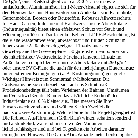
150 g/m², einer Reißfestigkeit von ca. 750 N / 5 cm sowie
umlaufenden Aluminiumösen im 1-Meter-Abstand eignet sie sich für
den Heimwerker und Handwerker zum Abdecken von Kaminholz,
Gartenmöbeln, Booten oder Baustoffen. Robuster Allwetterschutz
für Haus, Garten, Industrie und Handwerk Unsere Abdeckplane
(Industriequalität) bietet einen effektiven Schutz vor Staub und
Witterungseinflüssen. Dank der beidseitigen LDPE-Beschichtung ist
die Plane wasserabweisend, abwaschbar und für den Schutz im
Innen- sowie Außenbereich geeignet. Einsatzdauer der
Gewebeplane Die Gewebeplane 150 g/m² ist ein temporärer kurz-
bis mittelfristiger Wetterschutz. Für einen längeren Einsatz im
Außenbereich empfehlen wir unsere Abdeckplane mit 260 g/m²
oder unsere PVC-Plane die auch für den mehrjährigen Dauereinsatz
unter extremen Bedingungen (z. B. Küstenregionen) geeignet ist.
Wichtiger Hinweis zum Schnittmaß (Maßtoleranz): Die
Größenangabe 3x6 m bezieht sich auf das Schnittmaß.
Produktionsbedingt fällt beim Verleimen der Bahnen, Umsäumen
und Verschweißen der Ränder das tatsächliche Endmaß der
Industrieplane ca. 6 % kleiner aus. Bitte messen Sie Ihren
Einsatzzweck vorab aus und wählen Sie im Zweifel die
nächstgrößere Ausführung. Welche Farbe für Ihr Projekt geeignet ist
Die farbigen Ausführungen (Grün/Blau) wirken schattenspendend
und abdunkelnd, während unsere weißen Varianten
lichtdurchlässiger sind und bei Tageslicht ein Arbeiten darunter
ermöglichen.Hinweis: Die Grün/Blau-Variante bietet beidseitig die