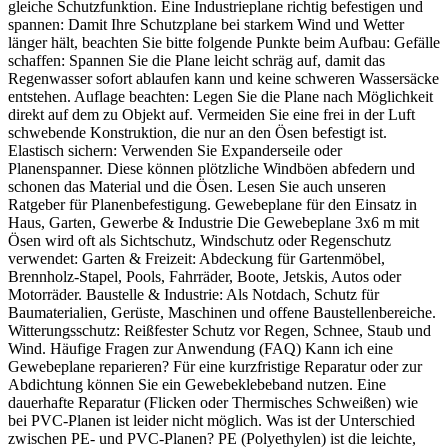
gleiche Schutzfunktion. Eine Industrieplane richtig befestigen und
spannen: Damit Ihre Schutzplane bei starkem Wind und Wetter
länger hält, beachten Sie bitte folgende Punkte beim Aufbau: Gefälle
schaffen: Spannen Sie die Plane leicht schräg auf, damit das
Regenwasser sofort ablaufen kann und keine schweren Wassersäcke
entstehen. Auflage beachten: Legen Sie die Plane nach Möglichkeit
direkt auf dem zu Objekt auf. Vermeiden Sie eine frei in der Luft
schwebende Konstruktion, die nur an den Ösen befestigt ist.
Elastisch sichern: Verwenden Sie Expanderseile oder
Planenspanner. Diese können plötzliche Windböen abfedern und
schonen das Material und die Ösen. Lesen Sie auch unseren
Ratgeber für Planenbefestigung. Gewebeplane für den Einsatz in
Haus, Garten, Gewerbe & Industrie Die Gewebeplane 3x6 m mit
Ösen wird oft als Sichtschutz, Windschutz oder Regenschutz
verwendet: Garten & Freizeit: Abdeckung für Gartenmöbel,
Brennholz-Stapel, Pools, Fahrräder, Boote, Jetskis, Autos oder
Motorräder. Baustelle & Industrie: Als Notdach, Schutz für
Baumaterialien, Gerüste, Maschinen und offene Baustellenbereiche.
Witterungsschutz: Reißfester Schutz vor Regen, Schnee, Staub und
Wind. Häufige Fragen zur Anwendung (FAQ) Kann ich eine
Gewebeplane reparieren? Für eine kurzfristige Reparatur oder zur
Abdichtung können Sie ein Gewebeklebeband nutzen. Eine
dauerhafte Reparatur (Flicken oder Thermisches Schweißen) wie
bei PVC-Planen ist leider nicht möglich. Was ist der Unterschied
zwischen PE- und PVC-Planen? PE (Polyethylen) ist die leichte,