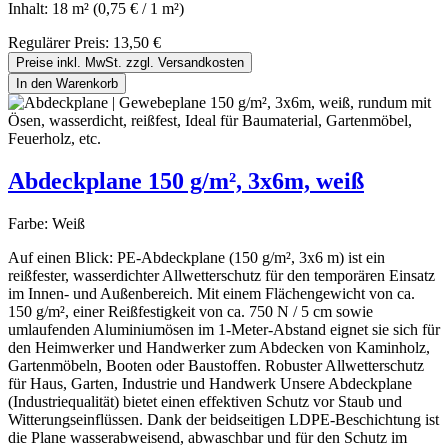
Inhalt:
18 m²
(0,75 € / 1 m²)
Regulärer Preis:
13,50 €
Preise inkl. MwSt. zzgl. Versandkosten
In den Warenkorb
Abdeckplane 150 g/m², 3x6m, weiß
Farbe:
Weiß
Auf einen Blick: PE-Abdeckplane (150 g/m², 3x6 m) ist ein
reißfester, wasserdichter Allwetterschutz für den temporären Einsatz
im Innen- und Außenbereich. Mit einem Flächengewicht von ca.
150 g/m², einer Reißfestigkeit von ca. 750 N / 5 cm sowie
umlaufenden Aluminiumösen im 1-Meter-Abstand eignet sie sich für
den Heimwerker und Handwerker zum Abdecken von Kaminholz,
Gartenmöbeln, Booten oder Baustoffen. Robuster Allwetterschutz
für Haus, Garten, Industrie und Handwerk Unsere Abdeckplane
(Industriequalität) bietet einen effektiven Schutz vor Staub und
Witterungseinflüssen. Dank der beidseitigen LDPE-Beschichtung ist
die Plane wasserabweisend, abwaschbar und für den Schutz im