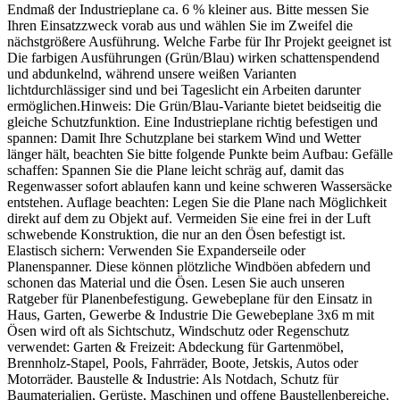
Endmaß der Industrieplane ca. 6 % kleiner aus. Bitte messen Sie
Ihren Einsatzzweck vorab aus und wählen Sie im Zweifel die
nächstgrößere Ausführung. Welche Farbe für Ihr Projekt geeignet ist
Die farbigen Ausführungen (Grün/Blau) wirken schattenspendend
und abdunkelnd, während unsere weißen Varianten
lichtdurchlässiger sind und bei Tageslicht ein Arbeiten darunter
ermöglichen.Hinweis: Die Grün/Blau-Variante bietet beidseitig die
gleiche Schutzfunktion. Eine Industrieplane richtig befestigen und
spannen: Damit Ihre Schutzplane bei starkem Wind und Wetter
länger hält, beachten Sie bitte folgende Punkte beim Aufbau: Gefälle
schaffen: Spannen Sie die Plane leicht schräg auf, damit das
Regenwasser sofort ablaufen kann und keine schweren Wassersäcke
entstehen. Auflage beachten: Legen Sie die Plane nach Möglichkeit
direkt auf dem zu Objekt auf. Vermeiden Sie eine frei in der Luft
schwebende Konstruktion, die nur an den Ösen befestigt ist.
Elastisch sichern: Verwenden Sie Expanderseile oder
Planenspanner. Diese können plötzliche Windböen abfedern und
schonen das Material und die Ösen. Lesen Sie auch unseren
Ratgeber für Planenbefestigung. Gewebeplane für den Einsatz in
Haus, Garten, Gewerbe & Industrie Die Gewebeplane 3x6 m mit
Ösen wird oft als Sichtschutz, Windschutz oder Regenschutz
verwendet: Garten & Freizeit: Abdeckung für Gartenmöbel,
Brennholz-Stapel, Pools, Fahrräder, Boote, Jetskis, Autos oder
Motorräder. Baustelle & Industrie: Als Notdach, Schutz für
Baumaterialien, Gerüste, Maschinen und offene Baustellenbereiche.