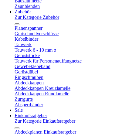
Bauzaunnetze
Zaunblenden
Zubehör
Zur Kategorie Zubehör
Planenspanner
Gurtschnellverschlüsse
Kabelbinder
Tauwerk
Tauwerk 6 - 10 mm ø
Gerüststricke
Tauwerk für Personenauffangnetze
Gewebeklebeband
Gerüstdübel
Ringschrauben
Abdeckkappen
Abdeckkappen Kreuzlamelle
Abdeckkappen Rundlamelle
Zurrgurte
Absperrbänder
Sale
Einkaufsratgeber
Zur Kategorie Einkaufsratgeber
Abdeckplanen Einkaufsratgeber