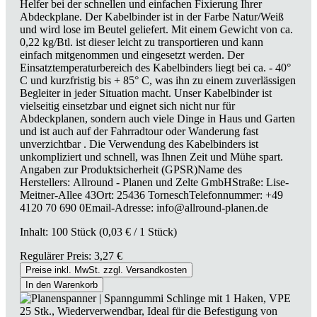
Helfer bei der schnellen und einfachen Fixierung Ihrer
Abdeckplane. Der Kabelbinder ist in der Farbe Natur/Weiß
und wird lose im Beutel geliefert. Mit einem Gewicht von ca.
0,22 kg/Btl. ist dieser leicht zu transportieren und kann
einfach mitgenommen und eingesetzt werden. Der
Einsatztemperaturbereich des Kabelbinders liegt bei ca. - 40°
C und kurzfristig bis + 85° C, was ihn zu einem zuverlässigen
Begleiter in jeder Situation macht. Unser Kabelbinder ist
vielseitig einsetzbar und eignet sich nicht nur für
Abdeckplanen, sondern auch viele Dinge in Haus und Garten
und ist auch auf der Fahrradtour oder Wanderung fast
unverzichtbar . Die Verwendung des Kabelbinders ist
unkompliziert und schnell, was Ihnen Zeit und Mühe spart.
Angaben zur Produktsicherheit (GPSR)Name des
Herstellers: Allround - Planen und Zelte GmbHStraße: Lise-
Meitner-Allee 43Ort: 25436 TorneschTelefonnummer: +49
4120 70 690 0Email-Adresse: info@allround-planen.de
Inhalt:
100 Stück
(0,03 € / 1 Stück)
Regulärer Preis:
3,27 €
Preise inkl. MwSt. zzgl. Versandkosten
In den Warenkorb