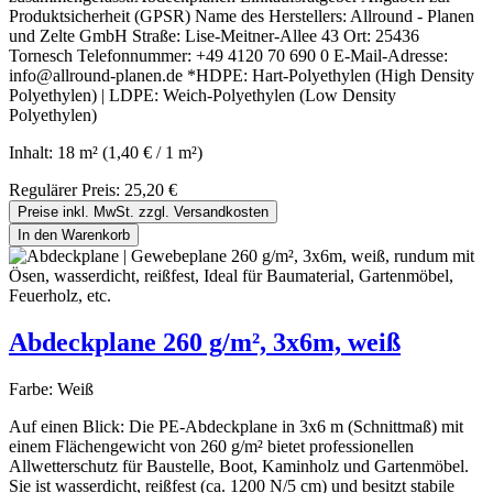
Produktsicherheit (GPSR) Name des Herstellers: Allround - Planen
und Zelte GmbH Straße: Lise-Meitner-Allee 43 Ort: 25436
Tornesch Telefonnummer: +49 4120 70 690 0 E-Mail-Adresse:
info@allround-planen.de *HDPE: Hart-Polyethylen (High Density
Polyethylen) | LDPE: Weich-Polyethylen (Low Density
Polyethylen)
Inhalt:
18 m²
(1,40 € / 1 m²)
Regulärer Preis:
25,20 €
Preise inkl. MwSt. zzgl. Versandkosten
In den Warenkorb
Abdeckplane 260 g/m², 3x6m, weiß
Farbe:
Weiß
Auf einen Blick: Die PE-Abdeckplane in 3x6 m (Schnittmaß) mit
einem Flächengewicht von 260 g/m² bietet professionellen
Allwetterschutz für Baustelle, Boot, Kaminholz und Gartenmöbel.
Sie ist wasserdicht, reißfest (ca. 1200 N/5 cm) und besitzt stabile