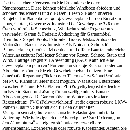
Elastisch sichern: Verwenden Sie Expanderseile oder
Planenspanner. Diese können plötzliche Windböen abfedern und
schonen das Material und die Ösen. Lesen Sie auch unseren
Ratgeber für Planenbefestigung. Gewebeplane für den Einsatz in
Haus, Garten, Gewerbe & Industrie Die Gewebeplane 3x6 m mit
Ösen wird oft als Sichtschutz, Windschutz oder Regenschutz
verwendet: Garten & Freizeit: Abdeckung für Gartenmöbel,
Brennholz-Stapel, Pools, Fahrräder, Boote, Jetskis, Autos oder
Motorräder. Baustelle & Industrie: Als Notdach, Schutz für
Baumaterialien, Gerüste, Maschinen und offene Baustellenbereiche.
Witterungsschutz: Reißfester Schutz vor Regen, Schnee, Staub und
Wind. Häufige Fragen zur Anwendung (FAQ) Kann ich eine
Gewebeplane reparieren? Für eine kurzfristige Reparatur oder zur
Abdichtung können Sie ein Gewebeklebeband nutzen. Eine
dauerhafte Reparatur (Flicken oder Thermisches Schweißen) wie
bei PVC-Planen ist leider nicht möglich. Was ist der Unterschied
zwischen PE- und PVC-Planen? PE (Polyethylen) ist die leichte,
preiswerte Standard-Lösung für kurzzeitige oder saisonale
Abdeckungen (z. B. Gartenmöbel im Winter, kurzfristiger
Regenschutz). PVC (Polyvinylchlorid) ist die extrem robuste LKW-
Planen-Qualität. Sie lohnt sich für den dauerhaften
Mehrjahreseinsatz, hohe mechanische Belastungen und starke
Witterung. Wie befestige ich die Abdeckplane? Zur Fixierung an
den Aluminium-Ösen eignen sich wiederverwendbare
Planenspanner, Expanderseile oder robuste Kabelbinder. Achten Sie