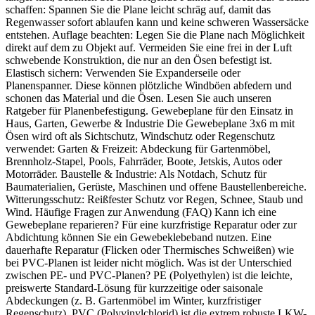
schaffen: Spannen Sie die Plane leicht schräg auf, damit das
Regenwasser sofort ablaufen kann und keine schweren Wassersäcke
entstehen. Auflage beachten: Legen Sie die Plane nach Möglichkeit
direkt auf dem zu Objekt auf. Vermeiden Sie eine frei in der Luft
schwebende Konstruktion, die nur an den Ösen befestigt ist.
Elastisch sichern: Verwenden Sie Expanderseile oder
Planenspanner. Diese können plötzliche Windböen abfedern und
schonen das Material und die Ösen. Lesen Sie auch unseren
Ratgeber für Planenbefestigung. Gewebeplane für den Einsatz in
Haus, Garten, Gewerbe & Industrie Die Gewebeplane 3x6 m mit
Ösen wird oft als Sichtschutz, Windschutz oder Regenschutz
verwendet: Garten & Freizeit: Abdeckung für Gartenmöbel,
Brennholz-Stapel, Pools, Fahrräder, Boote, Jetskis, Autos oder
Motorräder. Baustelle & Industrie: Als Notdach, Schutz für
Baumaterialien, Gerüste, Maschinen und offene Baustellenbereiche.
Witterungsschutz: Reißfester Schutz vor Regen, Schnee, Staub und
Wind. Häufige Fragen zur Anwendung (FAQ) Kann ich eine
Gewebeplane reparieren? Für eine kurzfristige Reparatur oder zur
Abdichtung können Sie ein Gewebeklebeband nutzen. Eine
dauerhafte Reparatur (Flicken oder Thermisches Schweißen) wie
bei PVC-Planen ist leider nicht möglich. Was ist der Unterschied
zwischen PE- und PVC-Planen? PE (Polyethylen) ist die leichte,
preiswerte Standard-Lösung für kurzzeitige oder saisonale
Abdeckungen (z. B. Gartenmöbel im Winter, kurzfristiger
Regenschutz). PVC (Polyvinylchlorid) ist die extrem robuste LKW-