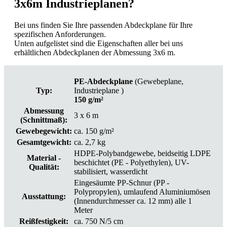
3x6m Industrieplanen?
Bei uns finden Sie Ihre passenden Abdeckplane für Ihre
spezifischen Anforderungen.
Unten aufgelistet sind die Eigenschaften aller bei uns
erhältlichen Abdeckplanen der Abmessung 3x6 m.
PE-Abdeckplane
(Gewebeplane,
Typ:
Industrieplane )
150 g/m²
Abmessung
3 x 6 m
(Schnittmaß):
Gewebegewicht:
ca. 150 g/m²
Gesamtgewicht:
ca. 2,7 kg
HDPE-Polybandgewebe, beidseitig LDPE
Material -
beschichtet (PE - Polyethylen), UV-
Qualität:
stabilisiert, wasserdicht
Eingesäumte PP-Schnur (PP -
Polypropylen), umlaufend Aluminiumösen
Ausstattung:
(Innendurchmesser ca. 12 mm) alle 1
Meter
Reißfestigkeit:
ca. 750 N/5 cm