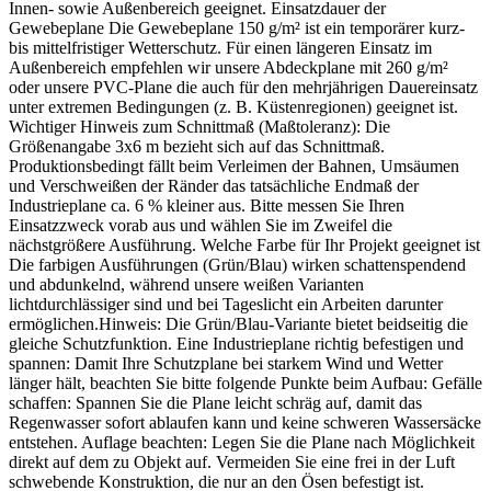
Innen- sowie Außenbereich geeignet. Einsatzdauer der
Gewebeplane Die Gewebeplane 150 g/m² ist ein temporärer kurz-
bis mittelfristiger Wetterschutz. Für einen längeren Einsatz im
Außenbereich empfehlen wir unsere Abdeckplane mit 260 g/m²
oder unsere PVC-Plane die auch für den mehrjährigen Dauereinsatz
unter extremen Bedingungen (z. B. Küstenregionen) geeignet ist.
Wichtiger Hinweis zum Schnittmaß (Maßtoleranz): Die
Größenangabe 3x6 m bezieht sich auf das Schnittmaß.
Produktionsbedingt fällt beim Verleimen der Bahnen, Umsäumen
und Verschweißen der Ränder das tatsächliche Endmaß der
Industrieplane ca. 6 % kleiner aus. Bitte messen Sie Ihren
Einsatzzweck vorab aus und wählen Sie im Zweifel die
nächstgrößere Ausführung. Welche Farbe für Ihr Projekt geeignet ist
Die farbigen Ausführungen (Grün/Blau) wirken schattenspendend
und abdunkelnd, während unsere weißen Varianten
lichtdurchlässiger sind und bei Tageslicht ein Arbeiten darunter
ermöglichen.Hinweis: Die Grün/Blau-Variante bietet beidseitig die
gleiche Schutzfunktion. Eine Industrieplane richtig befestigen und
spannen: Damit Ihre Schutzplane bei starkem Wind und Wetter
länger hält, beachten Sie bitte folgende Punkte beim Aufbau: Gefälle
schaffen: Spannen Sie die Plane leicht schräg auf, damit das
Regenwasser sofort ablaufen kann und keine schweren Wassersäcke
entstehen. Auflage beachten: Legen Sie die Plane nach Möglichkeit
direkt auf dem zu Objekt auf. Vermeiden Sie eine frei in der Luft
schwebende Konstruktion, die nur an den Ösen befestigt ist.