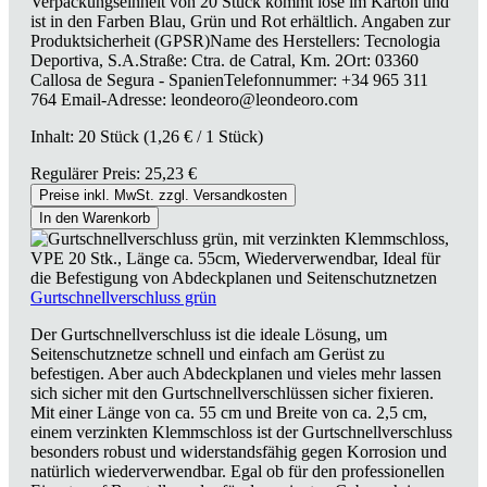
Verpackungseinheit von 20 Stück kommt lose im Karton und
ist in den Farben Blau, Grün und Rot erhältlich. Angaben zur
Produktsicherheit (GPSR)Name des Herstellers: Tecnologia
Deportiva, S.A.Straße: Ctra. de Catral, Km. 2Ort: 03360
Callosa de Segura - SpanienTelefonnummer: +34 965 311
764 Email-Adresse: leondeoro@leondeoro.com
Inhalt:
20 Stück
(1,26 € / 1 Stück)
Regulärer Preis:
25,23 €
Preise inkl. MwSt. zzgl. Versandkosten
In den Warenkorb
Gurtschnellverschluss grün
Der Gurtschnellverschluss ist die ideale Lösung, um
Seitenschutznetze schnell und einfach am Gerüst zu
befestigen. Aber auch Abdeckplanen und vieles mehr lassen
sich sicher mit den Gurtschnellverschlüssen sicher fixieren.
Mit einer Länge von ca. 55 cm und Breite von ca. 2,5 cm,
einem verzinkten Klemmschloss ist der Gurtschnellverschluss
besonders robust und widerstandsfähig gegen Korrosion und
natürlich wiederverwendbar. Egal ob für den professionellen