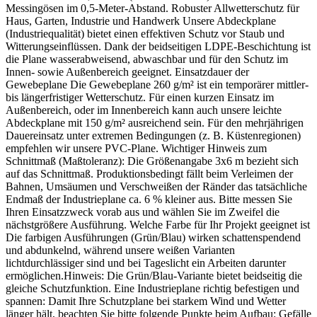
Messingösen im 0,5-Meter-Abstand. Robuster Allwetterschutz für
Haus, Garten, Industrie und Handwerk Unsere Abdeckplane
(Industriequalität) bietet einen effektiven Schutz vor Staub und
Witterungseinflüssen. Dank der beidseitigen LDPE-Beschichtung ist
die Plane wasserabweisend, abwaschbar und für den Schutz im
Innen- sowie Außenbereich geeignet. Einsatzdauer der
Gewebeplane Die Gewebeplane 260 g/m² ist ein temporärer mittler-
bis längerfristiger Wetterschutz. Für einen kurzen Einsatz im
Außenbereich, oder im Innenbereich kann auch unsere leichte
Abdeckplane mit 150 g/m² ausreichend sein. Für den mehrjährigen
Dauereinsatz unter extremen Bedingungen (z. B. Küstenregionen)
empfehlen wir unsere PVC-Plane. Wichtiger Hinweis zum
Schnittmaß (Maßtoleranz): Die Größenangabe 3x6 m bezieht sich
auf das Schnittmaß. Produktionsbedingt fällt beim Verleimen der
Bahnen, Umsäumen und Verschweißen der Ränder das tatsächliche
Endmaß der Industrieplane ca. 6 % kleiner aus. Bitte messen Sie
Ihren Einsatzzweck vorab aus und wählen Sie im Zweifel die
nächstgrößere Ausführung. Welche Farbe für Ihr Projekt geeignet ist
Die farbigen Ausführungen (Grün/Blau) wirken schattenspendend
und abdunkelnd, während unsere weißen Varianten
lichtdurchlässiger sind und bei Tageslicht ein Arbeiten darunter
ermöglichen.Hinweis: Die Grün/Blau-Variante bietet beidseitig die
gleiche Schutzfunktion. Eine Industrieplane richtig befestigen und
spannen: Damit Ihre Schutzplane bei starkem Wind und Wetter
länger hält, beachten Sie bitte folgende Punkte beim Aufbau: Gefälle