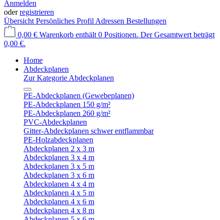
Anmelden
oder
registrieren
Übersicht
Persönliches Profil
Adressen
Bestellungen
0,00 €
Warenkorb enthält 0 Positionen. Der Gesamtwert beträgt
0,00 €.
Home
Abdeckplanen
Zur Kategorie Abdeckplanen
PE-Abdeckplanen (Gewebeplanen)
PE-Abdeckplanen 150 g/m²
PE-Abdeckplanen 260 g/m²
PVC-Abdeckplanen
Gitter-Abdeckplanen schwer entflammbar
PE-Holzabdeckplanen
Abdeckplanen 2 x 3 m
Abdeckplanen 3 x 4 m
Abdeckplanen 3 x 5 m
Abdeckplanen 3 x 6 m
Abdeckplanen 4 x 4 m
Abdeckplanen 4 x 5 m
Abdeckplanen 4 x 6 m
Abdeckplanen 4 x 8 m
Abdeckplanen 5 x 6 m