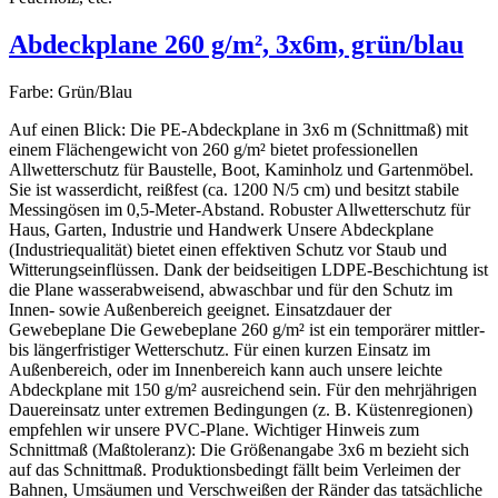
Abdeckplane 260 g/m², 3x6m, grün/blau
Farbe:
Grün/Blau
Auf einen Blick: Die PE-Abdeckplane in 3x6 m (Schnittmaß) mit
einem Flächengewicht von 260 g/m² bietet professionellen
Allwetterschutz für Baustelle, Boot, Kaminholz und Gartenmöbel.
Sie ist wasserdicht, reißfest (ca. 1200 N/5 cm) und besitzt stabile
Messingösen im 0,5-Meter-Abstand. Robuster Allwetterschutz für
Haus, Garten, Industrie und Handwerk Unsere Abdeckplane
(Industriequalität) bietet einen effektiven Schutz vor Staub und
Witterungseinflüssen. Dank der beidseitigen LDPE-Beschichtung ist
die Plane wasserabweisend, abwaschbar und für den Schutz im
Innen- sowie Außenbereich geeignet. Einsatzdauer der
Gewebeplane Die Gewebeplane 260 g/m² ist ein temporärer mittler-
bis längerfristiger Wetterschutz. Für einen kurzen Einsatz im
Außenbereich, oder im Innenbereich kann auch unsere leichte
Abdeckplane mit 150 g/m² ausreichend sein. Für den mehrjährigen
Dauereinsatz unter extremen Bedingungen (z. B. Küstenregionen)
empfehlen wir unsere PVC-Plane. Wichtiger Hinweis zum
Schnittmaß (Maßtoleranz): Die Größenangabe 3x6 m bezieht sich
auf das Schnittmaß. Produktionsbedingt fällt beim Verleimen der
Bahnen, Umsäumen und Verschweißen der Ränder das tatsächliche