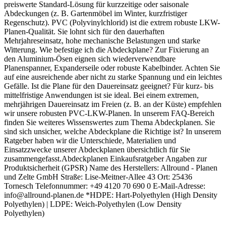
preiswerte Standard-Lösung für kurzzeitige oder saisonale
Abdeckungen (z. B. Gartenmöbel im Winter, kurzfristiger
Regenschutz). PVC (Polyvinylchlorid) ist die extrem robuste LKW-
Planen-Qualität. Sie lohnt sich für den dauerhaften
Mehrjahreseinsatz, hohe mechanische Belastungen und starke
Witterung. Wie befestige ich die Abdeckplane? Zur Fixierung an
den Aluminium-Ösen eignen sich wiederverwendbare
Planenspanner, Expanderseile oder robuste Kabelbinder. Achten Sie
auf eine ausreichende aber nicht zu starke Spannung und ein leichtes
Gefälle. Ist die Plane für den Dauereinsatz geeignet? Für kurz- bis
mittelfristige Anwendungen ist sie ideal. Bei einem extremen,
mehrjährigen Dauereinsatz im Freien (z. B. an der Küste) empfehlen
wir unsere robusten PVC-LKW-Planen. In unserem FAQ-Bereich
finden Sie weiteres Wissenswertes zum Thema Abdeckplanen. Sie
sind sich unsicher, welche Abdeckplane die Richtige ist? In unserem
Ratgeber haben wir die Unterschiede, Materialien und
Einsatzzwecke unserer Abdeckplanen übersichtlich für Sie
zusammengefasst.Abdeckplanen Einkaufsratgeber Angaben zur
Produktsicherheit (GPSR) Name des Herstellers: Allround - Planen
und Zelte GmbH Straße: Lise-Meitner-Allee 43 Ort: 25436
Tornesch Telefonnummer: +49 4120 70 690 0 E-Mail-Adresse:
info@allround-planen.de *HDPE: Hart-Polyethylen (High Density
Polyethylen) | LDPE: Weich-Polyethylen (Low Density
Polyethylen)