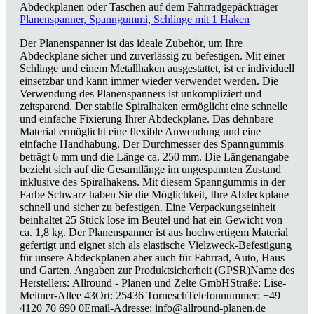
Planenspanner, Spanngummi, Schlinge mit 1 Haken
Der Planenspanner ist das ideale Zubehör, um Ihre
Abdeckplane sicher und zuverlässig zu befestigen. Mit einer
Schlinge und einem Metallhaken ausgestattet, ist er individuell
einsetzbar und kann immer wieder verwendet werden. Die
Verwendung des Planenspanners ist unkompliziert und
zeitsparend. Der stabile Spiralhaken ermöglicht eine schnelle
und einfache Fixierung Ihrer Abdeckplane. Das dehnbare
Material ermöglicht eine flexible Anwendung und eine
einfache Handhabung. Der Durchmesser des Spanngummis
beträgt 6 mm und die Länge ca. 250 mm. Die Längenangabe
bezieht sich auf die Gesamtlänge im ungespannten Zustand
inklusive des Spiralhakens. Mit diesem Spanngummis in der
Farbe Schwarz haben Sie die Möglichkeit, Ihre Abdeckplane
schnell und sicher zu befestigen. Eine Verpackungseinheit
beinhaltet 25 Stück lose im Beutel und hat ein Gewicht von
ca. 1,8 kg. Der Planenspanner ist aus hochwertigem Material
gefertigt und eignet sich als elastische Vielzweck-Befestigung
für unsere Abdeckplanen aber auch für Fahrrad, Auto, Haus
und Garten. Angaben zur Produktsicherheit (GPSR)Name des
Herstellers: Allround - Planen und Zelte GmbHStraße: Lise-
Meitner-Allee 43Ort: 25436 TorneschTelefonnummer: +49
4120 70 690 0Email-Adresse: info@allround-planen.de