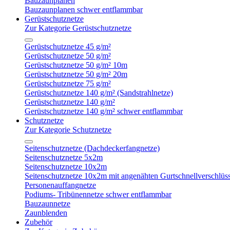
Bauzaunplanen
Bauzaunplanen schwer entflammbar
Gerüstschutznetze
Zur Kategorie Gerüstschutznetze
Gerüstschutznetze 45 g/m²
Gerüstschutznetze 50 g/m²
Gerüstschutznetze 50 g/m² 10m
Gerüstschutznetze 50 g/m² 20m
Gerüstschutznetze 75 g/m²
Gerüstschutznetze 140 g/m² (Sandstrahlnetze)
Gerüstschutznetze 140 g/m²
Gerüstschutznetze 140 g/m² schwer entflammbar
Schutznetze
Zur Kategorie Schutznetze
Seitenschutznetze (Dachdeckerfangnetze)
Seitenschutznetze 5x2m
Seitenschutznetze 10x2m
Seitenschutznetze 10x2m mit angenähten Gurtschnellverschlüs
Personenauffangnetze
Podiums- Tribünennetze schwer entflammbar
Bauzaunnetze
Zaunblenden
Zubehör