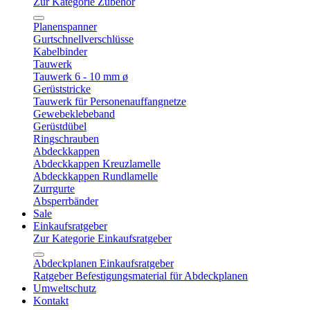
Zur Kategorie Zubehör
Planenspanner
Gurtschnellverschlüsse
Kabelbinder
Tauwerk
Tauwerk 6 - 10 mm ø
Gerüststricke
Tauwerk für Personenauffangnetze
Gewebeklebeband
Gerüstdübel
Ringschrauben
Abdeckkappen
Abdeckkappen Kreuzlamelle
Abdeckkappen Rundlamelle
Zurrgurte
Absperrbänder
Sale
Einkaufsratgeber
Zur Kategorie Einkaufsratgeber
Abdeckplanen Einkaufsratgeber
Ratgeber Befestigungsmaterial für Abdeckplanen
Umweltschutz
Kontakt