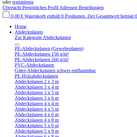
oder
registrieren
Übersicht
Persönliches Profil
Adressen
Bestellungen
0,00 €
Warenkorb enthält 0 Positionen. Der Gesamtwert beträgt 0
Home
Abdeckplanen
Zur Kategorie Abdeckplanen
PE-Abdeckplanen (Gewebeplanen)
PE-Abdeckplanen 150 g/m²
PE-Abdeckplanen 260 g/m²
PVC-Abdeckplanen
Gitter-Abdeckplanen schwer entflammbar
PE-Holzabdeckplanen
Abdeckplanen 2 x 3 m
Abdeckplanen 3 x 4 m
Abdeckplanen 3 x 5 m
Abdeckplanen 3 x 6 m
Abdeckplanen 4 x 4 m
Abdeckplanen 4 x 5 m
Abdeckplanen 4 x 6 m
Abdeckplanen 4 x 8 m
Abdeckplanen 5 x 6 m
Abdeckplanen 5 x 9 m
Abdeckplanen 6 x 8 m