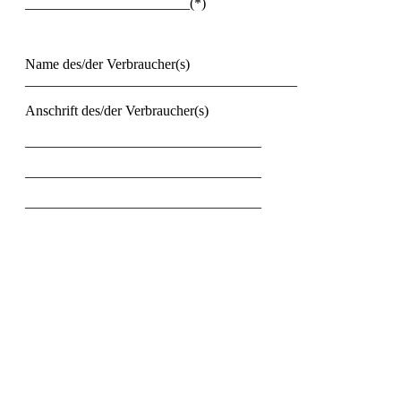
_______________________(*)
Name des/der Verbraucher(s)
______________________________________
Anschrift des/der Verbraucher(s)
_________________________________
_________________________________
_________________________________