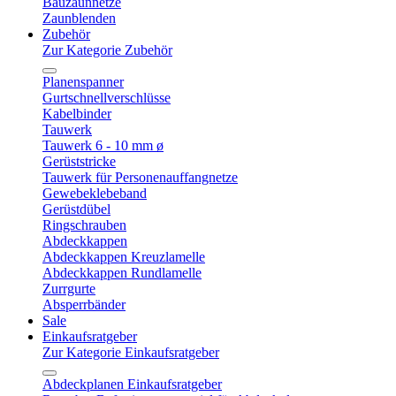
Bauzaunnetze
Zaunblenden
Zubehör
Zur Kategorie Zubehör
Planenspanner
Gurtschnellverschlüsse
Kabelbinder
Tauwerk
Tauwerk 6 - 10 mm ø
Gerüststricke
Tauwerk für Personenauffangnetze
Gewebeklebeband
Gerüstdübel
Ringschrauben
Abdeckkappen
Abdeckkappen Kreuzlamelle
Abdeckkappen Rundlamelle
Zurrgurte
Absperrbänder
Sale
Einkaufsratgeber
Zur Kategorie Einkaufsratgeber
Abdeckplanen Einkaufsratgeber