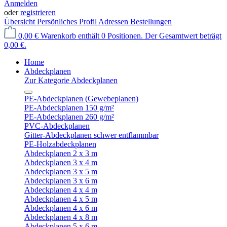
Anmelden
oder
registrieren
Übersicht
Persönliches Profil
Adressen
Bestellungen
0,00 €
Warenkorb enthält 0 Positionen. Der Gesamtwert beträgt
0,00 €.
Home
Abdeckplanen
Zur Kategorie Abdeckplanen
PE-Abdeckplanen (Gewebeplanen)
PE-Abdeckplanen 150 g/m²
PE-Abdeckplanen 260 g/m²
PVC-Abdeckplanen
Gitter-Abdeckplanen schwer entflammbar
PE-Holzabdeckplanen
Abdeckplanen 2 x 3 m
Abdeckplanen 3 x 4 m
Abdeckplanen 3 x 5 m
Abdeckplanen 3 x 6 m
Abdeckplanen 4 x 4 m
Abdeckplanen 4 x 5 m
Abdeckplanen 4 x 6 m
Abdeckplanen 4 x 8 m
Abdeckplanen 5 x 6 m