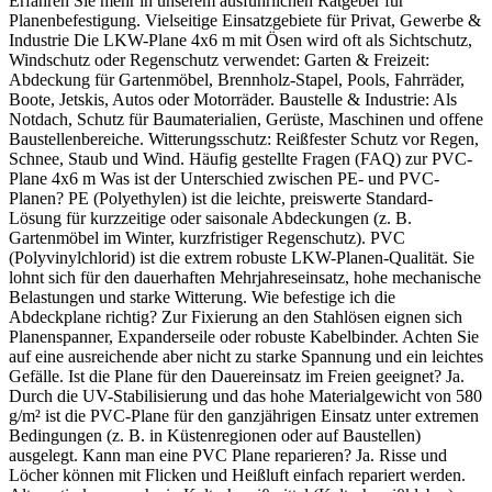
Erfahren Sie mehr in unserem ausführlichen Ratgeber für
Planenbefestigung. Vielseitige Einsatzgebiete für Privat, Gewerbe &
Industrie Die LKW-Plane 4x6 m mit Ösen wird oft als Sichtschutz,
Windschutz oder Regenschutz verwendet: Garten & Freizeit:
Abdeckung für Gartenmöbel, Brennholz-Stapel, Pools, Fahrräder,
Boote, Jetskis, Autos oder Motorräder. Baustelle & Industrie: Als
Notdach, Schutz für Baumaterialien, Gerüste, Maschinen und offene
Baustellenbereiche. Witterungsschutz: Reißfester Schutz vor Regen,
Schnee, Staub und Wind. Häufig gestellte Fragen (FAQ) zur PVC-
Plane 4x6 m Was ist der Unterschied zwischen PE- und PVC-
Planen? PE (Polyethylen) ist die leichte, preiswerte Standard-
Lösung für kurzzeitige oder saisonale Abdeckungen (z. B.
Gartenmöbel im Winter, kurzfristiger Regenschutz). PVC
(Polyvinylchlorid) ist die extrem robuste LKW-Planen-Qualität. Sie
lohnt sich für den dauerhaften Mehrjahreseinsatz, hohe mechanische
Belastungen und starke Witterung. Wie befestige ich die
Abdeckplane richtig? Zur Fixierung an den Stahlösen eignen sich
Planenspanner, Expanderseile oder robuste Kabelbinder. Achten Sie
auf eine ausreichende aber nicht zu starke Spannung und ein leichtes
Gefälle. Ist die Plane für den Dauereinsatz im Freien geeignet? Ja.
Durch die UV-Stabilisierung und das hohe Materialgewicht von 580
g/m² ist die PVC-Plane für den ganzjährigen Einsatz unter extremen
Bedingungen (z. B. in Küstenregionen oder auf Baustellen)
ausgelegt. Kann man eine PVC Plane reparieren? Ja. Risse und
Löcher können mit Flicken und Heißluft einfach repariert werden.