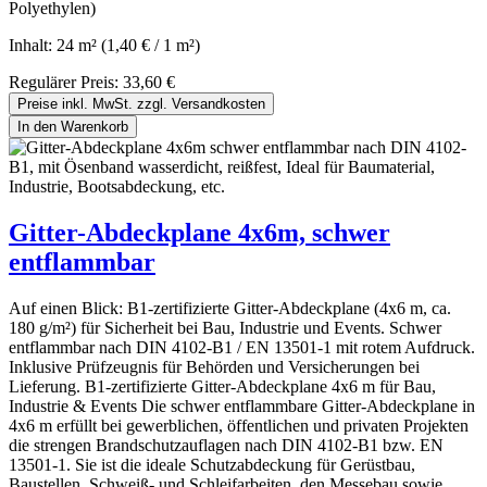
Polyethylen)
Inhalt:
24 m²
(1,40 € / 1 m²)
Regulärer Preis:
33,60 €
Preise inkl. MwSt. zzgl. Versandkosten
In den Warenkorb
Gitter-Abdeckplane 4x6m, schwer
entflammbar
Auf einen Blick: B1-zertifizierte Gitter-Abdeckplane (4x6 m, ca.
180 g/m²) für Sicherheit bei Bau, Industrie und Events. Schwer
entflammbar nach DIN 4102-B1 / EN 13501-1 mit rotem Aufdruck.
Inklusive Prüfzeugnis für Behörden und Versicherungen bei
Lieferung. B1-zertifizierte Gitter-Abdeckplane 4x6 m für Bau,
Industrie & Events Die schwer entflammbare Gitter-Abdeckplane in
4x6 m erfüllt bei gewerblichen, öffentlichen und privaten Projekten
die strengen Brandschutzauflagen nach DIN 4102-B1 bzw. EN
13501-1. Sie ist die ideale Schutzabdeckung für Gerüstbau,
Baustellen, Schweiß- und Schleifarbeiten, den Messebau sowie