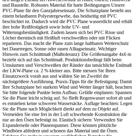
und Baustelle. Robustes Material für harte Bedingungen Unsere
PVC-Plane für den Ganzjahreseinsatz. Die Schutzplane besteht aus
einem belastbaren Polyestergewebe, das beidseitig mit PVC
beschichtet ist. Dadurch wird die PVC Plane wasserdicht und erhält
ihre hohe Reißfestigkeit sowie hohe UV- und
Witterungsbeständigkeit. Zudem lassen sich bei PVC Risse und
Löcher thermisch mit Heißluft verschweißen oder mit Flicken
reparieren. Das macht die Plane zum lange haltbaren Wetterschutz
bei Dauerregen, Sonne oder rauen Alltagseinsatz. Wichtiger
Hinweis zum Schnittmaß (Maßtoleranz): Die Größenangabe 4x6 m
bezieht sich auf das Schnittmaß. Produktionsbedingt fällt beim
Umsäumen und Verschweißen der Ränder das tatsächliche Endmaß
der LKW-Plane ca. 2 % kleiner aus. Bitte messen Sie Ihren
Einsatzzweck vorab aus und wählen Sie im Zweifel die
nächstgrößere Ausführung. Praxis-Tipps für die Befestigung: Damit
Ihre Schutzplane bei starkem Wind und Wetter länger hält, beachten
Sie bitte folgende Punkte beim Aufbau: Gefälle einplanen: Spannen
Sie die Plane leicht schräg auf. So fließt Regenwasser sofort ab und
es entstehen keine schweren Wassersäcke. Auflage beachten: Legen
Sie die Plane nach Möglichkeit direkt auf dem zu Objekt auf.
Vermeiden Sie eine frei in der Luft schwebende Konstruktion die
nur an den Ösen befestigt ist. Elastisch sichern: Verwenden Sie
Expanderseile oder Planenspanner. Diese können plötzliche
Windböen abfedern und schonen das Material und die Ösen.