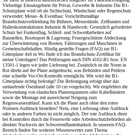
Vielseitige Einsatzgebiete für Privat, Gewerbe & Industrie Die B1-
Schutzplane wird oft als Sichtschutz, Windschutz oder Regenschutz
verwendet: Messe- & Eventbau: Vorschriftsmäßige
Brandschutzverkleidung für Bühnen, Messestände, Zeltbauten und
Hallenkonstruktionen Industrie & Handwerk: Gesetzlich geforderter
Schutz bei Funkenflug, Schleif- und Schweißarbeiten auf
Baustellen. Bootssport & Lagerung: Feuergeschützte Abdeckung
zur Überwinterung von Booten, Fahrzeugen und Maschinen in
Gemeinschaftshallen. Häufig gestellte Fragen (FAQ) zur B1-
Gitterplane 4x6 m Wo finde ich das Brandschutz-Zertifikat für
meine Unterlagen? Das Prüfzeugnis nach DIN 4102-B1 bzw. EN
13501-1 legen wir jeder Lieferung bei. Zusätzlich ist die Norm in
Rot direkt auf der Plane aufgedruckt, was Behörden und Prüfern
eine schnelle Vor-Ort-Kontrolle ermöglicht. Wie wird die B1-
Gitterplane richtig befestigt? Die Befestigung erfolgt über das
umlaufende Ösenband (alle 10 cm vorgelocht). Wir empfehlen die
Verwendung von elastischen Planenspannern oder Kabelbindern
sowie die Montage mit ausreichend Neigung zum
Regenwasserablauf. Kann ich die Plane auch ohne den roten
Normen-Aufdruck bestellen? Nein, eine Lieferung ohne Aufdruck
oder in anderen Farben ist nicht möglich. Der rote Aufdruck dient
bei Kontrollen durch die Feuerwehr oder Arbeitsschutzbehörden als
direkter Nachweis der Schwerentflammbarkeit. In unserem FAQ-
Bereich finden Sie weiteres Wissenswertes zum Thema