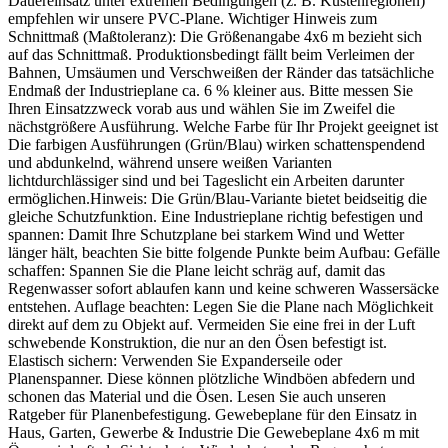
Dauereinsatz unter extremen Bedingungen (z. B. Küstenregionen)
empfehlen wir unsere PVC-Plane. Wichtiger Hinweis zum
Schnittmaß (Maßtoleranz): Die Größenangabe 4x6 m bezieht sich
auf das Schnittmaß. Produktionsbedingt fällt beim Verleimen der
Bahnen, Umsäumen und Verschweißen der Ränder das tatsächliche
Endmaß der Industrieplane ca. 6 % kleiner aus. Bitte messen Sie
Ihren Einsatzzweck vorab aus und wählen Sie im Zweifel die
nächstgrößere Ausführung. Welche Farbe für Ihr Projekt geeignet ist
Die farbigen Ausführungen (Grün/Blau) wirken schattenspendend
und abdunkelnd, während unsere weißen Varianten
lichtdurchlässiger sind und bei Tageslicht ein Arbeiten darunter
ermöglichen.Hinweis: Die Grün/Blau-Variante bietet beidseitig die
gleiche Schutzfunktion. Eine Industrieplane richtig befestigen und
spannen: Damit Ihre Schutzplane bei starkem Wind und Wetter
länger hält, beachten Sie bitte folgende Punkte beim Aufbau: Gefälle
schaffen: Spannen Sie die Plane leicht schräg auf, damit das
Regenwasser sofort ablaufen kann und keine schweren Wassersäcke
entstehen. Auflage beachten: Legen Sie die Plane nach Möglichkeit
direkt auf dem zu Objekt auf. Vermeiden Sie eine frei in der Luft
schwebende Konstruktion, die nur an den Ösen befestigt ist.
Elastisch sichern: Verwenden Sie Expanderseile oder
Planenspanner. Diese können plötzliche Windböen abfedern und
schonen das Material und die Ösen. Lesen Sie auch unseren
Ratgeber für Planenbefestigung. Gewebeplane für den Einsatz in
Haus, Garten, Gewerbe & Industrie Die Gewebeplane 4x6 m mit