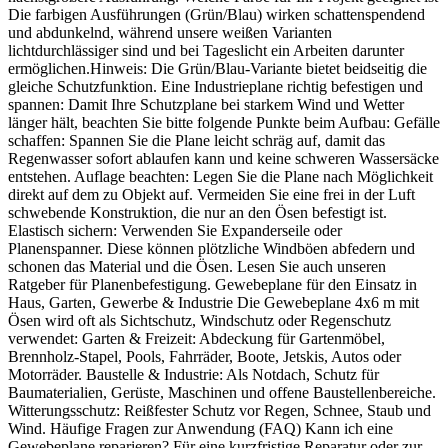
Die farbigen Ausführungen (Grün/Blau) wirken schattenspendend
und abdunkelnd, während unsere weißen Varianten
lichtdurchlässiger sind und bei Tageslicht ein Arbeiten darunter
ermöglichen.Hinweis: Die Grün/Blau-Variante bietet beidseitig die
gleiche Schutzfunktion. Eine Industrieplane richtig befestigen und
spannen: Damit Ihre Schutzplane bei starkem Wind und Wetter
länger hält, beachten Sie bitte folgende Punkte beim Aufbau: Gefälle
schaffen: Spannen Sie die Plane leicht schräg auf, damit das
Regenwasser sofort ablaufen kann und keine schweren Wassersäcke
entstehen. Auflage beachten: Legen Sie die Plane nach Möglichkeit
direkt auf dem zu Objekt auf. Vermeiden Sie eine frei in der Luft
schwebende Konstruktion, die nur an den Ösen befestigt ist.
Elastisch sichern: Verwenden Sie Expanderseile oder
Planenspanner. Diese können plötzliche Windböen abfedern und
schonen das Material und die Ösen. Lesen Sie auch unseren
Ratgeber für Planenbefestigung. Gewebeplane für den Einsatz in
Haus, Garten, Gewerbe & Industrie Die Gewebeplane 4x6 m mit
Ösen wird oft als Sichtschutz, Windschutz oder Regenschutz
verwendet: Garten & Freizeit: Abdeckung für Gartenmöbel,
Brennholz-Stapel, Pools, Fahrräder, Boote, Jetskis, Autos oder
Motorräder. Baustelle & Industrie: Als Notdach, Schutz für
Baumaterialien, Gerüste, Maschinen und offene Baustellenbereiche.
Witterungsschutz: Reißfester Schutz vor Regen, Schnee, Staub und
Wind. Häufige Fragen zur Anwendung (FAQ) Kann ich eine
Gewebeplane reparieren? Für eine kurzfristige Reparatur oder zur