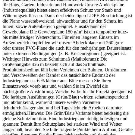
für Haus, Garten, Industrie und Handwerk Unsere Abdeckplane
(Industriequalität) bietet einen effektiven Schutz vor Staub und
Witterungseinflüssen. Dank der beidseitigen LDPE-Beschichtung ist
die Plane wasserabweisend, abwaschbar und für den Schutz im
Innen- sowie Außenbereich geeignet. Einsatzdauer der
Gewebeplane Die Gewebeplane 150 g/m² ist ein temporärer kurz-
bis mittelfristiger Wetterschutz. Für einen längeren Einsatz im
Außenbereich empfehlen wir unsere Abdeckplane mit 260 g/m²
oder unsere PVC-Plane die auch für den mehrjährigen Dauereinsatz
unter extremen Bedingungen (z. B. Küstenregionen) geeignet ist.
Wichtiger Hinweis zum Schnittmaß (Maßtoleranz): Die
Größenangabe 4x6 m bezieht sich auf das Schnittmaß.
Produktionsbedingt fällt beim Verleimen der Bahnen, Umsäumen
und Verschweißen der Ränder das tatsächliche Endmaß der
Industrieplane ca. 6 % kleiner aus. Bitte messen Sie Ihren
Einsatzzweck vorab aus und wählen Sie im Zweifel die
nächstgrößere Ausführung. Welche Farbe für Ihr Projekt geeignet ist
Die farbigen Ausführungen (Grün/Blau) wirken schattenspendend
und abdunkelnd, während unsere weißen Varianten
lichtdurchlässiger sind und bei Tageslicht ein Arbeiten darunter
ermöglichen.Hinweis: Die Grün/Blau-Variante bietet beidseitig die
gleiche Schutzfunktion. Eine Industrieplane richtig befestigen und
spannen: Damit Ihre Schutzplane bei starkem Wind und Wetter
länger hält, beachten Sie bitte folgende Punkte beim Aufbau: Gefälle
schaffen: Spannen Sie die Plane leicht schräg auf, damit das