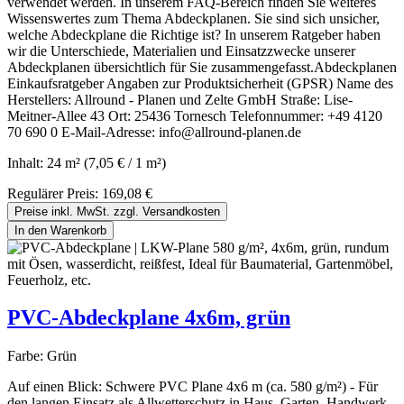
verwendet werden. In unserem FAQ-Bereich finden Sie weiteres
Wissenswertes zum Thema Abdeckplanen. Sie sind sich unsicher,
welche Abdeckplane die Richtige ist? In unserem Ratgeber haben
wir die Unterschiede, Materialien und Einsatzzwecke unserer
Abdeckplanen übersichtlich für Sie zusammengefasst.Abdeckplanen
Einkaufsratgeber Angaben zur Produktsicherheit (GPSR) Name des
Herstellers: Allround - Planen und Zelte GmbH Straße: Lise-
Meitner-Allee 43 Ort: 25436 Tornesch Telefonnummer: +49 4120
70 690 0 E-Mail-Adresse: info@allround-planen.de
Inhalt:
24 m²
(7,05 € / 1 m²)
Regulärer Preis:
169,08 €
Preise inkl. MwSt. zzgl. Versandkosten
In den Warenkorb
PVC-Abdeckplane 4x6m, grün
Farbe:
Grün
Auf einen Blick: Schwere PVC Plane 4x6 m (ca. 580 g/m²) - Für
den langen Einsatz als Allwetterschutz in Haus, Garten, Handwerk