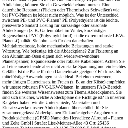
Abdichtung können Sie ein Gewebeklebeband nutzen. Eine
dauerhafte Reparatur (Flicken oder Thermisches Schweißen) wie
bei PVC-Planen ist leider nicht möglich. Was ist der Unterschied
zwischen PE- und PVC-Planen? PE (Polyethylen) ist die leichte,
preiswerte Standard-Lösung für kurzzeitige oder saisonale
Abdeckungen (z. B. Gartenmöbel im Winter, kurzfristiger
Regenschutz). PVC (Polyvinylchlorid) ist die extrem robuste LKW-
Planen-Qualität. Sie lohnt sich für den dauerhaften
Mehrjahreseinsatz, hohe mechanische Belastungen und starke
Witterung. Wie befestige ich die Abdeckplane? Zur Fixierung an
den Aluminium-Ösen eignen sich wiederverwendbare
Planenspanner, Expanderseile oder robuste Kabelbinder. Achten Sie
auf eine ausreichende aber nicht zu starke Spannung und ein leichtes
Gefälle. Ist die Plane für den Dauereinsatz geeignet? Für kurz- bis
mittelfristige Anwendungen ist sie ideal. Bei einem extremen,
mehrjährigen Dauereinsatz im Freien (z. B. an der Küste) empfehlen
wir unsere robusten PVC-LKW-Planen. In unserem FAQ-Bereich
finden Sie weiteres Wissenswertes zum Thema Abdeckplanen. Sie
sind sich unsicher, welche Abdeckplane die Richtige ist? In unserem
Ratgeber haben wir die Unterschiede, Materialien und
Einsatzzwecke unserer Abdeckplanen übersichtlich für Sie
zusammengefasst.Abdeckplanen Einkaufsratgeber Angaben zur
Produktsicherheit (GPSR) Name des Herstellers: Allround - Planen
und Zelte GmbH Straße: Lise-Meitner-Allee 43 Ort: 25436