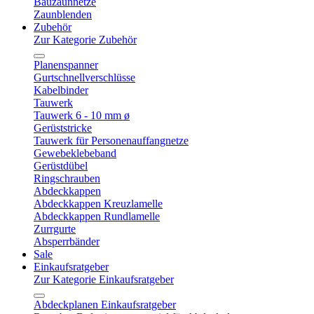
Bauzaunnetze
Zaunblenden
Zubehör
Zur Kategorie Zubehör
Planenspanner
Gurtschnellverschlüsse
Kabelbinder
Tauwerk
Tauwerk 6 - 10 mm ø
Gerüststricke
Tauwerk für Personenauffangnetze
Gewebeklebeband
Gerüstdübel
Ringschrauben
Abdeckkappen
Abdeckkappen Kreuzlamelle
Abdeckkappen Rundlamelle
Zurrgurte
Absperrbänder
Sale
Einkaufsratgeber
Zur Kategorie Einkaufsratgeber
Abdeckplanen Einkaufsratgeber