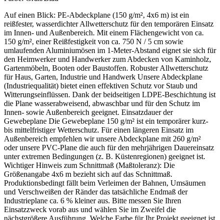
Auf einen Blick: PE-Abdeckplane (150 g/m², 4x6 m) ist ein
reißfester, wasserdichter Allwetterschutz für den temporären Einsatz
im Innen- und Außenbereich. Mit einem Flächengewicht von ca.
150 g/m², einer Reißfestigkeit von ca. 750 N / 5 cm sowie
umlaufenden Aluminiumösen im 1-Meter-Abstand eignet sie sich für
den Heimwerker und Handwerker zum Abdecken von Kaminholz,
Gartenmöbeln, Booten oder Baustoffen. Robuster Allwetterschutz
für Haus, Garten, Industrie und Handwerk Unsere Abdeckplane
(Industriequalität) bietet einen effektiven Schutz vor Staub und
Witterungseinflüssen. Dank der beidseitigen LDPE-Beschichtung ist
die Plane wasserabweisend, abwaschbar und für den Schutz im
Innen- sowie Außenbereich geeignet. Einsatzdauer der
Gewebeplane Die Gewebeplane 150 g/m² ist ein temporärer kurz-
bis mittelfristiger Wetterschutz. Für einen längeren Einsatz im
Außenbereich empfehlen wir unsere Abdeckplane mit 260 g/m²
oder unsere PVC-Plane die auch für den mehrjährigen Dauereinsatz
unter extremen Bedingungen (z. B. Küstenregionen) geeignet ist.
Wichtiger Hinweis zum Schnittmaß (Maßtoleranz): Die
Größenangabe 4x6 m bezieht sich auf das Schnittmaß.
Produktionsbedingt fällt beim Verleimen der Bahnen, Umsäumen
und Verschweißen der Ränder das tatsächliche Endmaß der
Industrieplane ca. 6 % kleiner aus. Bitte messen Sie Ihren
Einsatzzweck vorab aus und wählen Sie im Zweifel die
nächstgrößere Ausführung. Welche Farbe für Ihr Projekt geeignet ist