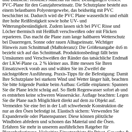
PVC-Plane für den Ganzjahreseinsatz. Die Schutzplane besteht aus
einem belastbaren Polyestergewebe, das beidseitig mit PVC
beschichtet ist. Dadurch wird die PVC Plane wasserdicht und erhält
ihre hohe Reißfestigkeit sowie hohe UV- und
Witterungsbeständigkeit. Zudem lassen sich bei PVC Risse und
Löcher thermisch mit Heißluft verschweißen oder mit Flicken
reparieren. Das macht die Plane zum lange haltbaren Wetterschutz
bei Dauerregen, Sonne oder rauen Alltagseinsatz. Wichtiger
Hinweis zum Schnittmaß (Maßtoleranz): Die Größenangabe 4x6 m
bezieht sich auf das Schnittmaß. Produktionsbedingt fällt beim
Umsäumen und Verschweißen der Ränder das tatsächliche Endmaß
der LKW-Plane ca. 2 % kleiner aus. Bitte messen Sie Ihren
Einsatzzweck vorab aus und wählen Sie im Zweifel die
nächstgrößere Ausführung. Praxis-Tipps für die Befestigung: Damit
Ihre Schutzplane bei starkem Wind und Wetter länger hält, beachten
Sie bitte folgende Punkte beim Aufbau: Gefälle einplanen: Spannen
Sie die Plane leicht schräg auf. So fließt Regenwasser sofort ab und
es entstehen keine schweren Wassersäcke. Auflage beachten: Legen
Sie die Plane nach Möglichkeit direkt auf dem zu Objekt auf.
Vermeiden Sie eine frei in der Luft schwebende Konstruktion die
nur an den Ösen befestigt ist. Elastisch sichern: Verwenden Sie
Expanderseile oder Planenspanner. Diese können plötzliche
Windböen abfedern und schonen das Material und die Ösen.
Erfahren Sie mehr in unserem ausführlichen Ratgeber für