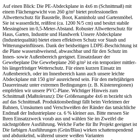
Auf einen Blick: Die PE-Abdeckplane in 4x6 m (Schnittmaß) mit
einem Flächengewicht von 260 g/m² bietet professionellen
Allwetterschutz für Baustelle, Boot, Kaminholz und Gartenmöbel.
Sie ist wasserdicht, reißfest (ca. 1200 N/5 cm) und besitzt stabile
Messingösen im 0,5-Meter-Abstand. Robuster Allwetterschutz für
Haus, Garten, Industrie und Handwerk Unsere Abdeckplane
(Industriequalität) bietet einen effektiven Schutz vor Staub und
Witterungseinflüssen. Dank der beidseitigen LDPE-Beschichtung ist
die Plane wasserabweisend, abwaschbar und für den Schutz im
Innen- sowie Außenbereich geeignet. Einsatzdauer der
Gewebeplane Die Gewebeplane 260 g/m² ist ein temporärer mittler-
bis längerfristiger Wetterschutz. Für einen kurzen Einsatz im
Außenbereich, oder im Innenbereich kann auch unsere leichte
Abdeckplane mit 150 g/m² ausreichend sein. Für den mehrjährigen
Dauereinsatz unter extremen Bedingungen (z. B. Küstenregionen)
empfehlen wir unsere PVC-Plane. Wichtiger Hinweis zum
Schnittmaß (Maßtoleranz): Die Größenangabe 4x6 m bezieht sich
auf das Schnittmaß. Produktionsbedingt fällt beim Verleimen der
Bahnen, Umsäumen und Verschweißen der Ränder das tatsächliche
Endmaß der Industrieplane ca. 6 % kleiner aus. Bitte messen Sie
Ihren Einsatzzweck vorab aus und wählen Sie im Zweifel die
nächstgrößere Ausführung. Welche Farbe für Ihr Projekt geeignet ist
Die farbigen Ausführungen (Grün/Blau) wirken schattenspendend
und abdunkelnd, während unsere weißen Varianten