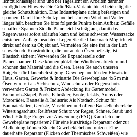
lichtdurchlässiger sind und bei Tageslicht ein Arbeiten darunter
ermöglichen.Hinweis: Die Grün/Blau-Variante bietet beidseitig die
gleiche Schutzfunktion. Eine Industrieplane richtig befestigen und
spannen: Damit Ihre Schutzplane bei starkem Wind und Wetter
länger hält, beachten Sie bitte folgende Punkte beim Aufbau: Gefälle
schaffen: Spannen Sie die Plane leicht schräg auf, damit das
Regenwasser sofort ablaufen kann und keine schweren Wassersäcke
entstehen. Auflage beachten: Legen Sie die Plane nach Möglichkeit
direkt auf dem zu Objekt auf. Vermeiden Sie eine frei in der Luft
schwebende Konstruktion, die nur an den Ösen befestigt ist.
Elastisch sichern: Verwenden Sie Expanderseile oder
Planenspanner. Diese können plötzliche Windböen abfedern und
schonen das Material und die Ösen. Lesen Sie auch unseren
Ratgeber für Planenbefestigung. Gewebeplane für den Einsatz in
Haus, Garten, Gewerbe & Industrie Die Gewebeplane 4x6 m mit
Ösen wird oft als Sichtschutz, Windschutz oder Regenschutz
verwendet: Garten & Freizeit: Abdeckung für Gartenmöbel,
Brennholz-Stapel, Pools, Fahrräder, Boote, Jetskis, Autos oder
Motorräder. Baustelle & Industrie: Als Notdach, Schutz für
Baumaterialien, Gerüste, Maschinen und offene Baustellenbereiche.
Witterungsschutz: Reißfester Schutz vor Regen, Schnee, Staub und
Wind. Häufige Fragen zur Anwendung (FAQ) Kann ich eine
Gewebeplane reparieren? Für eine kurzfristige Reparatur oder zur
Abdichtung können Sie ein Gewebeklebeband nutzen. Eine
dauerhafte Reparatur (Flicken oder Thermisches Schweißen) wie