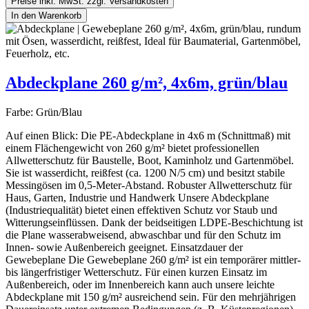
Preise inkl. MwSt. zzgl. Versandkosten
In den Warenkorb
Abdeckplane 260 g/m², 4x6m, grün/blau
Farbe:
Grün/Blau
Auf einen Blick: Die PE-Abdeckplane in 4x6 m (Schnittmaß) mit
einem Flächengewicht von 260 g/m² bietet professionellen
Allwetterschutz für Baustelle, Boot, Kaminholz und Gartenmöbel.
Sie ist wasserdicht, reißfest (ca. 1200 N/5 cm) und besitzt stabile
Messingösen im 0,5-Meter-Abstand. Robuster Allwetterschutz für
Haus, Garten, Industrie und Handwerk Unsere Abdeckplane
(Industriequalität) bietet einen effektiven Schutz vor Staub und
Witterungseinflüssen. Dank der beidseitigen LDPE-Beschichtung ist
die Plane wasserabweisend, abwaschbar und für den Schutz im
Innen- sowie Außenbereich geeignet. Einsatzdauer der
Gewebeplane Die Gewebeplane 260 g/m² ist ein temporärer mittler-
bis längerfristiger Wetterschutz. Für einen kurzen Einsatz im
Außenbereich, oder im Innenbereich kann auch unsere leichte
Abdeckplane mit 150 g/m² ausreichend sein. Für den mehrjährigen