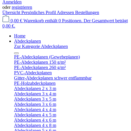
Anmelden
oder
registrieren
Übersicht
Persönliches Profil
Adressen
Bestellungen
0,00 €
Warenkorb enthält 0 Positionen. Der Gesamtwert beträgt
0,00 €.
Home
Abdeckplanen
Zur Kategorie Abdeckplanen
PE-Abdeckplanen (Gewebeplanen)
PE-Abdeckplanen 150 g/m²
PE-Abdeckplanen 260 g/m²
PVC-Abdeckplanen
Gitter-Abdeckplanen schwer entflammbar
PE-Holzabdeckplanen
Abdeckplanen 2 x 3 m
Abdeckplanen 3 x 4 m
Abdeckplanen 3 x 5 m
Abdeckplanen 3 x 6 m
Abdeckplanen 4 x 4 m
Abdeckplanen 4 x 5 m
Abdeckplanen 4 x 6 m
Abdeckplanen 4 x 8 m
Abdeckplanen 5 x 6 m