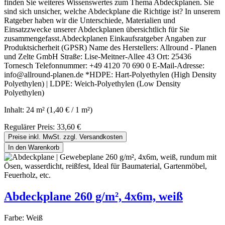
finden Sie weiteres Wissenswertes zum Thema Abdeckplanen. Sie
sind sich unsicher, welche Abdeckplane die Richtige ist? In unserem
Ratgeber haben wir die Unterschiede, Materialien und
Einsatzzwecke unserer Abdeckplanen übersichtlich für Sie
zusammengefasst.Abdeckplanen Einkaufsratgeber Angaben zur
Produktsicherheit (GPSR) Name des Herstellers: Allround - Planen
und Zelte GmbH Straße: Lise-Meitner-Allee 43 Ort: 25436
Tornesch Telefonnummer: +49 4120 70 690 0 E-Mail-Adresse:
info@allround-planen.de *HDPE: Hart-Polyethylen (High Density
Polyethylen) | LDPE: Weich-Polyethylen (Low Density
Polyethylen)
Inhalt:
24 m²
(1,40 € / 1 m²)
Regulärer Preis:
33,60 €
Preise inkl. MwSt. zzgl. Versandkosten
In den Warenkorb
Abdeckplane 260 g/m², 4x6m, weiß
Farbe:
Weiß