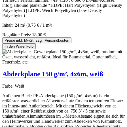
Tornesch Telefonnummer: +49 4120 70 690 0 E-Mail-Adresse:
info@allround-planen.de *HDPE: Hart-Polyethylen (High Density
Polyethylen) | LDPE: Weich-Polyethylen (Low Density
Polyethylen)
Inhalt:
24 m²
(0,75 € / 1 m²)
Regulärer Preis:
18,00 €
Preise inkl. MwSt. zzgl. Versandkosten
In den Warenkorb
Abdeckplane 150 g/m², 4x6m, weiß
Farbe:
Weiß
Auf einen Blick: PE-Abdeckplane (150 g/m², 4x6 m) ist ein
reißfester, wasserdichter Allwetterschutz für den temporären Einsatz
im Innen- und Außenbereich. Mit einem Flächengewicht von ca.
150 g/m², einer Reißfestigkeit von ca. 750 N / 5 cm sowie
umlaufenden Aluminiumösen im 1-Meter-Abstand eignet sie sich für
den Heimwerker und Handwerker zum Abdecken von Kaminholz,
Gartenmöbeln, Booten oder Baustoffen. Robuster Allwetterschutz