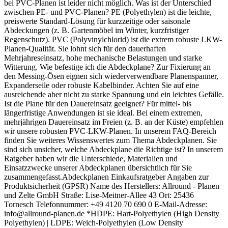
bei PVC-Planen ist leider nicht möglich. Was ist der Unterschied
zwischen PE- und PVC-Planen? PE (Polyethylen) ist die leichte,
preiswerte Standard-Lösung für kurzzeitige oder saisonale
Abdeckungen (z. B. Gartenmöbel im Winter, kurzfristiger
Regenschutz). PVC (Polyvinylchlorid) ist die extrem robuste LKW-
Planen-Qualität. Sie lohnt sich für den dauerhaften
Mehrjahreseinsatz, hohe mechanische Belastungen und starke
Witterung. Wie befestige ich die Abdeckplane? Zur Fixierung an
den Messing-Ösen eignen sich wiederverwendbare Planenspanner,
Expanderseile oder robuste Kabelbinder. Achten Sie auf eine
ausreichende aber nicht zu starke Spannung und ein leichtes Gefälle.
Ist die Plane für den Dauereinsatz geeignet? Für mittel- bis
längerfristige Anwendungen ist sie ideal. Bei einem extremen,
mehrjährigen Dauereinsatz im Freien (z. B. an der Küste) empfehlen
wir unsere robusten PVC-LKW-Planen. In unserem FAQ-Bereich
finden Sie weiteres Wissenswertes zum Thema Abdeckplanen. Sie
sind sich unsicher, welche Abdeckplane die Richtige ist? In unserem
Ratgeber haben wir die Unterschiede, Materialien und
Einsatzzwecke unserer Abdeckplanen übersichtlich für Sie
zusammengefasst.Abdeckplanen Einkaufsratgeber Angaben zur
Produktsicherheit (GPSR) Name des Herstellers: Allround - Planen
und Zelte GmbH Straße: Lise-Meitner-Allee 43 Ort: 25436
Tornesch Telefonnummer: +49 4120 70 690 0 E-Mail-Adresse:
info@allround-planen.de *HDPE: Hart-Polyethylen (High Density
Polyethylen) | LDPE: Weich-Polyethylen (Low Density