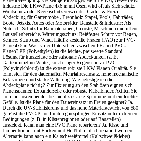
Planenbefestigung. Vielseitige Einsatzgebiete für Privat, Gewerbe &
Industrie Die LKW-Plane 4x6 m mit Ösen wird oft als Sichtschutz,
Windschutz oder Regenschutz verwendet: Garten & Freizeit:
Abdeckung für Gartenmöbel, Brennholz-Stapel, Pools, Fahrräder,
Boote, Jetskis, Autos oder Motorräder. Baustelle & Industrie: Als
Notdach, Schutz für Baumaterialien, Gerüste, Maschinen und offene
Baustellenbereiche. Witterungsschutz: Reißfester Schutz vor Regen,
Schnee, Staub und Wind. Häufig gestellte Fragen (FAQ) zur PVC-
Plane 4x6 m Was ist der Unterschied zwischen PE- und PVC-
Planen? PE (Polyethylen) ist die leichte, preiswerte Standard-
Lösung für kurzzeitige oder saisonale Abdeckungen (z. B.
Gartenmöbel im Winter, kurzfristiger Regenschutz). PVC
(Polyvinylchlorid) ist die extrem robuste LKW-Planen-Qualität. Sie
lohnt sich für den dauerhaften Mehrjahreseinsatz, hohe mechanische
Belastungen und starke Witterung. Wie befestige ich die
Abdeckplane richtig? Zur Fixierung an den Stahlösen eignen sich
Planenspanner, Expanderseile oder robuste Kabelbinder. Achten Sie
auf eine ausreichende aber nicht zu starke Spannung und ein leichtes
Gefälle. Ist die Plane für den Dauereinsatz im Freien geeignet? Ja.
Durch die UV-Stabilisierung und das hohe Materialgewicht von 580
g/m² ist die PVC-Plane für den ganzjährigen Einsatz unter extremen
Bedingungen (z. B. in Küstenregionen oder auf Baustellen)
ausgelegt. Kann man eine PVC Plane reparieren? Ja. Risse und
Löcher können mit Flicken und Heißluft einfach repariert werden.
Alternativ kann auch ein Kaltschweißmittel (Kaltschweißkleber)