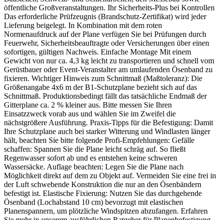
öffentliche Großveranstaltungen. Ihr Sicherheits-Plus bei Kontrollen
Das erforderliche Prüfzeugnis (Brandschutz-Zertifikat) wird jeder
Lieferung beigelegt. In Kombination mit dem roten
Normenaufdruck auf der Plane verfügen Sie bei Prüfungen durch
Feuerwehr, Sicherheitsbeauftragte oder Versicherungen über einen
sofortigen, gültigen Nachweis. Einfache Montage Mit einem
Gewicht von nur ca. 4,3 kg leicht zu transportieren und schnell vom
Gerüstbauer oder Event-Veranstalter am umlaufenden Ösenband zu
fixieren. Wichtiger Hinweis zum Schnittmaß (Maßtoleranz): Die
Größenangabe 4x6 m der B1-Schutzplane bezieht sich auf das
Schnittmaß. Produktionsbedingt fällt das tatsächliche Endmaß der
Gitterplane ca. 2 % kleiner aus. Bitte messen Sie Ihren
Einsatzzweck vorab aus und wählen Sie im Zweifel die
nächstgrößere Ausführung. Praxis-Tipps für die Befestigung: Damit
Ihre Schutzplane auch bei starker Witterung und Windlasten länger
hält, beachten Sie bitte folgende Profi-Empfehlungen: Gefälle
schaffen: Spannen Sie die Plane leicht schräg auf. So fließt
Regenwasser sofort ab und es entstehen keine schweren
Wassersäcke. Auflage beachten: Legen Sie die Plane nach
Möglichkeit direkt auf dem zu Objekt auf. Vermeiden Sie eine frei in
der Luft schwebende Konstruktion die nur an den Ösenbändern
befestigt ist. Elastische Fixierung: Nutzen Sie das durchgehende
Ösenband (Lochabstand 10 cm) bevorzugt mit elastischen
Planenspannern, um plötzliche Windspitzen abzufangen. Erfahren
Sie mehr in unserem ausführlichen Ratgeber für Planenbefestigung.