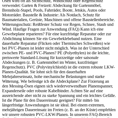
Ösen wird oft als Sichtschutz, Windschutz oder Regenschutz
verwendet: Garten & Freizeit: Abdeckung für Gartenmöbel,
Brennholz-Stapel, Pools, Fahrräder, Boote, Jetskis, Autos oder
Motorräder. Baustelle & Industrie: Als Notdach, Schutz für
Baumaterialien, Gerüste, Maschinen und offene Baustellenbereiche.
Witterungsschutz: Reißfester Schutz vor Regen, Schnee, Staub und
Wind. Häufige Fragen zur Anwendung (FAQ) Kann ich eine
Gewebeplane reparieren? Für eine kurzfristige Reparatur oder zur
Abdichtung können Sie ein Gewebeklebeband nutzen. Eine
dauerhafte Reparatur (Flicken oder Thermisches Schweißen) wie
bei PVC-Planen ist leider nicht möglich. Was ist der Unterschied
zwischen PE- und PVC-Planen? PE (Polyethylen) ist die leichte,
preiswerte Standard-Lösung für kurzzeitige oder saisonale
Abdeckungen (z. B. Gartenmöbel im Winter, kurzfristiger
Regenschutz). PVC (Polyvinylchlorid) ist die extrem robuste LKW-
Planen-Qualität. Sie lohnt sich für den dauerhaften
Mehrjahreseinsatz, hohe mechanische Belastungen und starke
Witterung. Wie befestige ich die Abdeckplane? Zur Fixierung an
den Messing-Ösen eignen sich wiederverwendbare Planenspanner,
Expanderseile oder robuste Kabelbinder. Achten Sie auf eine
ausreichende aber nicht zu starke Spannung und ein leichtes Gefälle.
Ist die Plane für den Dauereinsatz geeignet? Für mittel- bis
längerfristige Anwendungen ist sie ideal. Bei einem extremen,
mehrjährigen Dauereinsatz im Freien (z. B. an der Küste) empfehlen
wir unsere robusten PVC-LKW-Planen. In unserem FAQ-Bereich