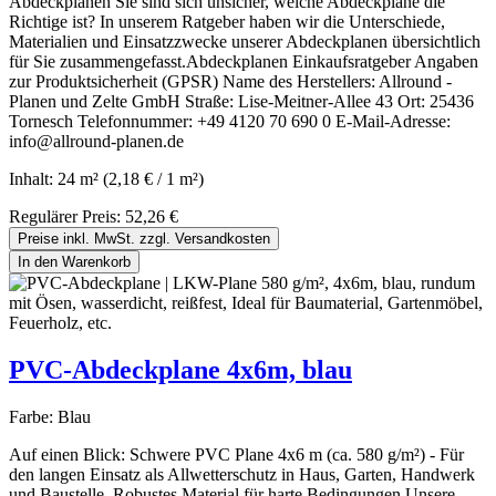
Abdeckplanen Sie sind sich unsicher, welche Abdeckplane die
Richtige ist? In unserem Ratgeber haben wir die Unterschiede,
Materialien und Einsatzzwecke unserer Abdeckplanen übersichtlich
für Sie zusammengefasst.Abdeckplanen Einkaufsratgeber Angaben
zur Produktsicherheit (GPSR) Name des Herstellers: Allround -
Planen und Zelte GmbH Straße: Lise-Meitner-Allee 43 Ort: 25436
Tornesch Telefonnummer: +49 4120 70 690 0 E-Mail-Adresse:
info@allround-planen.de
Inhalt:
24 m²
(2,18 € / 1 m²)
Regulärer Preis:
52,26 €
Preise inkl. MwSt. zzgl. Versandkosten
In den Warenkorb
PVC-Abdeckplane 4x6m, blau
Farbe:
Blau
Auf einen Blick: Schwere PVC Plane 4x6 m (ca. 580 g/m²) - Für
den langen Einsatz als Allwetterschutz in Haus, Garten, Handwerk
und Baustelle. Robustes Material für harte Bedingungen Unsere