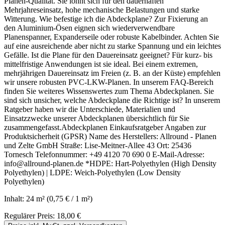
Planen-Qualität. Sie lohnt sich für den dauerhaften
Mehrjahreseinsatz, hohe mechanische Belastungen und starke
Witterung. Wie befestige ich die Abdeckplane? Zur Fixierung an
den Aluminium-Ösen eignen sich wiederverwendbare
Planenspanner, Expanderseile oder robuste Kabelbinder. Achten Sie
auf eine ausreichende aber nicht zu starke Spannung und ein leichtes
Gefälle. Ist die Plane für den Dauereinsatz geeignet? Für kurz- bis
mittelfristige Anwendungen ist sie ideal. Bei einem extremen,
mehrjährigen Dauereinsatz im Freien (z. B. an der Küste) empfehlen
wir unsere robusten PVC-LKW-Planen. In unserem FAQ-Bereich
finden Sie weiteres Wissenswertes zum Thema Abdeckplanen. Sie
sind sich unsicher, welche Abdeckplane die Richtige ist? In unserem
Ratgeber haben wir die Unterschiede, Materialien und
Einsatzzwecke unserer Abdeckplanen übersichtlich für Sie
zusammengefasst.Abdeckplanen Einkaufsratgeber Angaben zur
Produktsicherheit (GPSR) Name des Herstellers: Allround - Planen
und Zelte GmbH Straße: Lise-Meitner-Allee 43 Ort: 25436
Tornesch Telefonnummer: +49 4120 70 690 0 E-Mail-Adresse:
info@allround-planen.de *HDPE: Hart-Polyethylen (High Density
Polyethylen) | LDPE: Weich-Polyethylen (Low Density
Polyethylen)
Inhalt:
24 m²
(0,75 € / 1 m²)
Regulärer Preis:
18,00 €