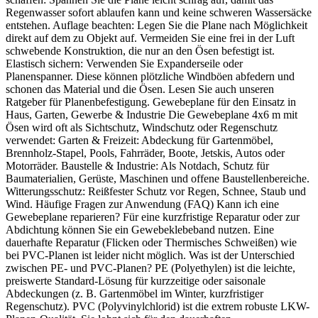
Regenwasser sofort ablaufen kann und keine schweren Wassersäcke
entstehen. Auflage beachten: Legen Sie die Plane nach Möglichkeit
direkt auf dem zu Objekt auf. Vermeiden Sie eine frei in der Luft
schwebende Konstruktion, die nur an den Ösen befestigt ist.
Elastisch sichern: Verwenden Sie Expanderseile oder
Planenspanner. Diese können plötzliche Windböen abfedern und
schonen das Material und die Ösen. Lesen Sie auch unseren
Ratgeber für Planenbefestigung. Gewebeplane für den Einsatz in
Haus, Garten, Gewerbe & Industrie Die Gewebeplane 4x6 m mit
Ösen wird oft als Sichtschutz, Windschutz oder Regenschutz
verwendet: Garten & Freizeit: Abdeckung für Gartenmöbel,
Brennholz-Stapel, Pools, Fahrräder, Boote, Jetskis, Autos oder
Motorräder. Baustelle & Industrie: Als Notdach, Schutz für
Baumaterialien, Gerüste, Maschinen und offene Baustellenbereiche.
Witterungsschutz: Reißfester Schutz vor Regen, Schnee, Staub und
Wind. Häufige Fragen zur Anwendung (FAQ) Kann ich eine
Gewebeplane reparieren? Für eine kurzfristige Reparatur oder zur
Abdichtung können Sie ein Gewebeklebeband nutzen. Eine
dauerhafte Reparatur (Flicken oder Thermisches Schweißen) wie
bei PVC-Planen ist leider nicht möglich. Was ist der Unterschied
zwischen PE- und PVC-Planen? PE (Polyethylen) ist die leichte,
preiswerte Standard-Lösung für kurzzeitige oder saisonale
Abdeckungen (z. B. Gartenmöbel im Winter, kurzfristiger
Regenschutz). PVC (Polyvinylchlorid) ist die extrem robuste LKW-