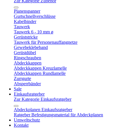
Zur Kategorie Zubehör
Planenspanner
Gurtschnellverschlüsse
Kabelbinder
Tauwerk
Tauwerk 6 - 10 mm ø
Gerüststricke
Tauwerk für Personenauffangnetze
Gewebeklebeband
Gerüstdübel
Ringschrauben
Abdeckkappen
Abdeckkappen Kreuzlamelle
Abdeckkappen Rundlamelle
Zurrgurte
Absperrbänder
Sale
Einkaufsratgeber
Zur Kategorie Einkaufsratgeber
Abdeckplanen Einkaufsratgeber
Ratgeber Befestigungsmaterial für Abdeckplanen
Umweltschutz
Kontakt