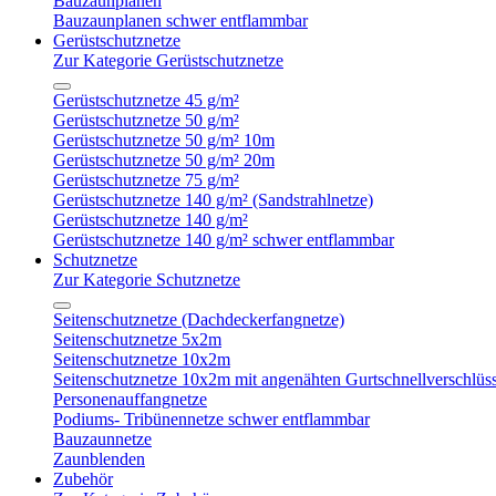
Bauzaunplanen
Bauzaunplanen schwer entflammbar
Gerüstschutznetze
Zur Kategorie Gerüstschutznetze
Gerüstschutznetze 45 g/m²
Gerüstschutznetze 50 g/m²
Gerüstschutznetze 50 g/m² 10m
Gerüstschutznetze 50 g/m² 20m
Gerüstschutznetze 75 g/m²
Gerüstschutznetze 140 g/m² (Sandstrahlnetze)
Gerüstschutznetze 140 g/m²
Gerüstschutznetze 140 g/m² schwer entflammbar
Schutznetze
Zur Kategorie Schutznetze
Seitenschutznetze (Dachdeckerfangnetze)
Seitenschutznetze 5x2m
Seitenschutznetze 10x2m
Seitenschutznetze 10x2m mit angenähten Gurtschnellverschlüs
Personenauffangnetze
Podiums- Tribünennetze schwer entflammbar
Bauzaunnetze
Zaunblenden
Zubehör