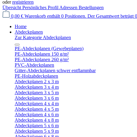
oder
registrieren
Übersicht
Persönliches Profil
Adressen
Bestellungen
0,00 €
Warenkorb enthält 0 Positionen. Der Gesamtwert beträgt 0
Home
Abdeckplanen
Zur Kategorie Abdeckplanen
PE-Abdeckplanen (Gewebeplanen)
PE-Abdeckplanen 150 g/m²
PE-Abdeckplanen 260 g/m²
PVC-Abdeckplanen
Gitter-Abdeckplanen schwer entflammbar
PE-Holzabdeckplanen
Abdeckplanen 2 x 3 m
Abdeckplanen 3 x 4 m
Abdeckplanen 3 x 5 m
Abdeckplanen 3 x 6 m
Abdeckplanen 4 x 4 m
Abdeckplanen 4 x 5 m
Abdeckplanen 4 x 6 m
Abdeckplanen 4 x 8 m
Abdeckplanen 5 x 6 m
Abdeckplanen 5 x 9 m
Abdeckplanen 6 x 8 m