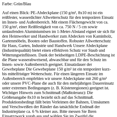
Farbe:
Grün/Blau
Auf einen Blick: PE-Abdeckplane (150 g/m², 8x10 m) ist ein
reißfester, wasserdichter Allwetterschutz für den temporären Einsatz
im Innen- und Außenbereich. Mit einem Flächengewicht von ca.
150 g/m², einer Reißfestigkeit von ca. 750 N / 5 cm sowie
umlaufenden Aluminiumösen im 1-Meter-Abstand eignet sie sich für
den Heimwerker und Handwerker zum Abdecken von Kaminholz,
Gartenmöbeln, Booten oder Baustoffen. Robuster Allwetterschutz
für Haus, Garten, Industrie und Handwerk Unsere Abdeckplane
(Industriequalität) bietet einen effektiven Schutz vor Staub und
Witterungseinflüssen. Dank der beidseitigen LDPE-Beschichtung ist
die Plane wasserabweisend, abwaschbar und für den Schutz im
Innen- sowie Außenbereich geeignet. Einsatzdauer der
Gewebeplane Die Gewebeplane 150 g/m² ist ein temporärer kurz-
bis mittelfristiger Wetterschutz. Für einen längeren Einsatz im
Außenbereich empfehlen wir unsere Abdeckplane mit 260 g/m²
oder unsere PVC-Plane die auch für den mehrjährigen Dauereinsatz
unter extremen Bedingungen (z. B. Küstenregionen) geeignet ist.
Wichtiger Hinweis zum Schnittmaß (Maßtoleranz): Die
Größenangabe 8x10 m bezieht sich auf das Schnittmaß.
Produktionsbedingt fällt beim Verleimen der Bahnen, Umsäumen
und Verschweißen der Ränder das tatsächliche Endmaß der
Industrieplane ca. 6 % kleiner aus. Bitte messen Sie Ihren
Einsatzzweck vorab aus und wählen Sie im Zweifel die