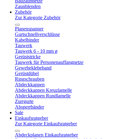
Bauzaunnetze
Zaunblenden
Zubehör
Zur Kategorie Zubehör
Planenspanner
Gurtschnellverschlüsse
Kabelbinder
Tauwerk
Tauwerk 6 - 10 mm ø
Gerüststricke
Tauwerk für Personenauffangnetze
Gewebeklebeband
Gerüstdübel
Ringschrauben
Abdeckkappen
Abdeckkappen Kreuzlamelle
Abdeckkappen Rundlamelle
Zurrgurte
Absperrbänder
Sale
Einkaufsratgeber
Zur Kategorie Einkaufsratgeber
Abdeckplanen Einkaufsratgeber