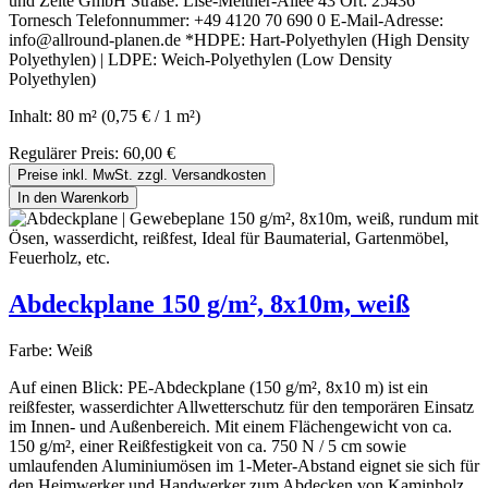
und Zelte GmbH Straße: Lise-Meitner-Allee 43 Ort: 25436
Tornesch Telefonnummer: +49 4120 70 690 0 E-Mail-Adresse:
info@allround-planen.de *HDPE: Hart-Polyethylen (High Density
Polyethylen) | LDPE: Weich-Polyethylen (Low Density
Polyethylen)
Inhalt:
80 m²
(0,75 € / 1 m²)
Regulärer Preis:
60,00 €
Preise inkl. MwSt. zzgl. Versandkosten
In den Warenkorb
Abdeckplane 150 g/m², 8x10m, weiß
Farbe:
Weiß
Auf einen Blick: PE-Abdeckplane (150 g/m², 8x10 m) ist ein
reißfester, wasserdichter Allwetterschutz für den temporären Einsatz
im Innen- und Außenbereich. Mit einem Flächengewicht von ca.
150 g/m², einer Reißfestigkeit von ca. 750 N / 5 cm sowie
umlaufenden Aluminiumösen im 1-Meter-Abstand eignet sie sich für
den Heimwerker und Handwerker zum Abdecken von Kaminholz,