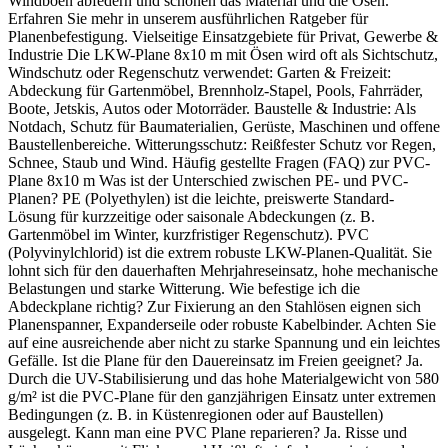
Windböen abfedern und schonen das Material und die Ösen.
Erfahren Sie mehr in unserem ausführlichen Ratgeber für
Planenbefestigung. Vielseitige Einsatzgebiete für Privat, Gewerbe &
Industrie Die LKW-Plane 8x10 m mit Ösen wird oft als Sichtschutz,
Windschutz oder Regenschutz verwendet: Garten & Freizeit:
Abdeckung für Gartenmöbel, Brennholz-Stapel, Pools, Fahrräder,
Boote, Jetskis, Autos oder Motorräder. Baustelle & Industrie: Als
Notdach, Schutz für Baumaterialien, Gerüste, Maschinen und offene
Baustellenbereiche. Witterungsschutz: Reißfester Schutz vor Regen,
Schnee, Staub und Wind. Häufig gestellte Fragen (FAQ) zur PVC-
Plane 8x10 m Was ist der Unterschied zwischen PE- und PVC-
Planen? PE (Polyethylen) ist die leichte, preiswerte Standard-
Lösung für kurzzeitige oder saisonale Abdeckungen (z. B.
Gartenmöbel im Winter, kurzfristiger Regenschutz). PVC
(Polyvinylchlorid) ist die extrem robuste LKW-Planen-Qualität. Sie
lohnt sich für den dauerhaften Mehrjahreseinsatz, hohe mechanische
Belastungen und starke Witterung. Wie befestige ich die
Abdeckplane richtig? Zur Fixierung an den Stahlösen eignen sich
Planenspanner, Expanderseile oder robuste Kabelbinder. Achten Sie
auf eine ausreichende aber nicht zu starke Spannung und ein leichtes
Gefälle. Ist die Plane für den Dauereinsatz im Freien geeignet? Ja.
Durch die UV-Stabilisierung und das hohe Materialgewicht von 580
g/m² ist die PVC-Plane für den ganzjährigen Einsatz unter extremen
Bedingungen (z. B. in Küstenregionen oder auf Baustellen)
ausgelegt. Kann man eine PVC Plane reparieren? Ja. Risse und