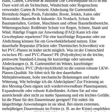
Haus, Garten, Gewerbe & Industrie Die Gewebeplane 8x10 m mit
Ösen wird oft als Sichtschutz, Windschutz oder Regenschutz
verwendet: Garten & Freizeit: Abdeckung für Gartenmöbel,
Brennholz-Stapel, Pools, Fahrräder, Boote, Jetskis, Autos oder
Motorräder. Baustelle & Industrie: Als Notdach, Schutz für
Baumaterialien, Gerüste, Maschinen und offene Baustellenbereiche.
Witterungsschutz: Reißfester Schutz vor Regen, Schnee, Staub und
Wind. Häufige Fragen zur Anwendung (FAQ) Kann ich eine
Gewebeplane reparieren? Für eine kurzfristige Reparatur oder zur
Abdichtung können Sie ein Gewebeklebeband nutzen. Eine
dauerhafte Reparatur (Flicken oder Thermisches Schweißen) wie
bei PVC-Planen ist leider nicht möglich. Was ist der Unterschied
zwischen PE- und PVC-Planen? PE (Polyethylen) ist die leichte,
preiswerte Standard-Lösung für kurzzeitige oder saisonale
Abdeckungen (z. B. Gartenmöbel im Winter, kurzfristiger
Regenschutz). PVC (Polyvinylchlorid) ist die extrem robuste LKW-
Planen-Qualität. Sie lohnt sich für den dauerhaften
Mehrjahreseinsatz, hohe mechanische Belastungen und starke
Witterung. Wie befestige ich die Abdeckplane? Zur Fixierung an
den Messing-Ösen eignen sich wiederverwendbare Planenspanner,
Expanderseile oder robuste Kabelbinder. Achten Sie auf eine
ausreichende aber nicht zu starke Spannung und ein leichtes Gefälle.
Ist die Plane für den Dauereinsatz geeignet? Für mittel- bis
längerfristige Anwendungen ist sie ideal. Bei einem extremen,
mehrjährigen Dauereinsatz im Freien (z. B. an der Küste) empfehlen