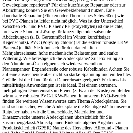
Gewebeplane reparieren? Für eine kurzfristige Reparatur oder zur
Abdichtung können Sie ein Gewebeklebeband nutzen. Eine
dauerhafte Reparatur (Flicken oder Thermisches Schweißen) wie
bei PVC-Planen ist leider nicht möglich. Was ist der Unterschied
zwischen PE- und PVC-Planen? PE (Polyethylen) ist die leichte,
preiswerte Standard-Lösung für kurzzeitige oder saisonale
Abdeckungen (z. B. Gartenmöbel im Winter, kurzfristiger
Regenschutz). PVC (Polyvinylchlorid) ist die extrem robuste LKW-
Planen-Qualität. Sie lohnt sich für den dauerhaften
Mehrjahreseinsatz, hohe mechanische Belastungen und starke
Witterung. Wie befestige ich die Abdeckplane? Zur Fixierung an
den Aluminium-Ösen eignen sich wiederverwendbare
Planenspanner, Expanderseile oder robuste Kabelbinder. Achten Sie
auf eine ausreichende aber nicht zu starke Spannung und ein leichtes
Gefälle. Ist die Plane für den Dauereinsatz geeignet? Für kurz- bis
mittelfristige Anwendungen ist sie ideal. Bei einem extremen,
mehrjährigen Dauereinsatz im Freien (z. B. an der Küste) empfehlen
wir unsere robusten PVC-LKW-Planen. In unserem FAQ-Bereich
finden Sie weiteres Wissenswertes zum Thema Abdeckplanen. Sie
sind sich unsicher, welche Abdeckplane die Richtige ist? In unserem
Ratgeber haben wir die Unterschiede, Materialien und
Einsatzzwecke unserer Abdeckplanen übersichtlich für Sie
zusammengefasst.Abdeckplanen Einkaufsratgeber Angaben zur
Produktsicherheit (GPSR) Name des Herstellers: Allround - Planen