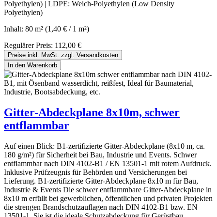
Polyethylen) | LDPE: Weich-Polyethylen (Low Density
Polyethylen)
Inhalt:
80 m²
(1,40 € / 1 m²)
Regulärer Preis:
112,00 €
Preise inkl. MwSt. zzgl. Versandkosten
In den Warenkorb
Gitter-Abdeckplane 8x10m, schwer
entflammbar
Auf einen Blick: B1-zertifizierte Gitter-Abdeckplane (8x10 m, ca.
180 g/m²) für Sicherheit bei Bau, Industrie und Events. Schwer
entflammbar nach DIN 4102-B1 / EN 13501-1 mit rotem Aufdruck.
Inklusive Prüfzeugnis für Behörden und Versicherungen bei
Lieferung. B1-zertifizierte Gitter-Abdeckplane 8x10 m für Bau,
Industrie & Events Die schwer entflammbare Gitter-Abdeckplane in
8x10 m erfüllt bei gewerblichen, öffentlichen und privaten Projekten
die strengen Brandschutzauflagen nach DIN 4102-B1 bzw. EN
13501-1. Sie ist die ideale Schutzabdeckung für Gerüstbau,