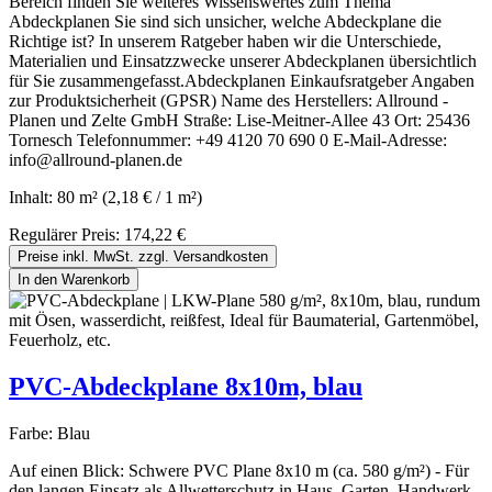
Bereich finden Sie weiteres Wissenswertes zum Thema
Abdeckplanen Sie sind sich unsicher, welche Abdeckplane die
Richtige ist? In unserem Ratgeber haben wir die Unterschiede,
Materialien und Einsatzzwecke unserer Abdeckplanen übersichtlich
für Sie zusammengefasst.Abdeckplanen Einkaufsratgeber Angaben
zur Produktsicherheit (GPSR) Name des Herstellers: Allround -
Planen und Zelte GmbH Straße: Lise-Meitner-Allee 43 Ort: 25436
Tornesch Telefonnummer: +49 4120 70 690 0 E-Mail-Adresse:
info@allround-planen.de
Inhalt:
80 m²
(2,18 € / 1 m²)
Regulärer Preis:
174,22 €
Preise inkl. MwSt. zzgl. Versandkosten
In den Warenkorb
PVC-Abdeckplane 8x10m, blau
Farbe:
Blau
Auf einen Blick: Schwere PVC Plane 8x10 m (ca. 580 g/m²) - Für
den langen Einsatz als Allwetterschutz in Haus, Garten, Handwerk