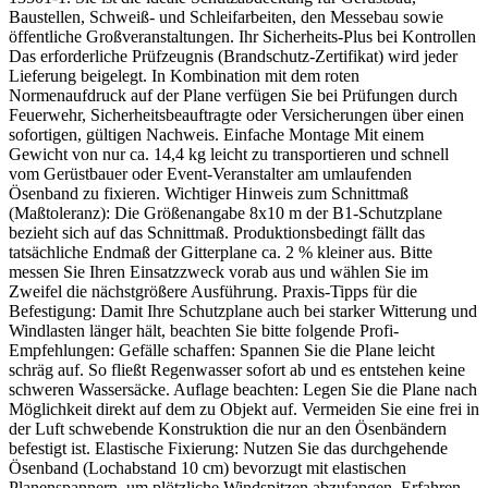
Baustellen, Schweiß- und Schleifarbeiten, den Messebau sowie
öffentliche Großveranstaltungen. Ihr Sicherheits-Plus bei Kontrollen
Das erforderliche Prüfzeugnis (Brandschutz-Zertifikat) wird jeder
Lieferung beigelegt. In Kombination mit dem roten
Normenaufdruck auf der Plane verfügen Sie bei Prüfungen durch
Feuerwehr, Sicherheitsbeauftragte oder Versicherungen über einen
sofortigen, gültigen Nachweis. Einfache Montage Mit einem
Gewicht von nur ca. 14,4 kg leicht zu transportieren und schnell
vom Gerüstbauer oder Event-Veranstalter am umlaufenden
Ösenband zu fixieren. Wichtiger Hinweis zum Schnittmaß
(Maßtoleranz): Die Größenangabe 8x10 m der B1-Schutzplane
bezieht sich auf das Schnittmaß. Produktionsbedingt fällt das
tatsächliche Endmaß der Gitterplane ca. 2 % kleiner aus. Bitte
messen Sie Ihren Einsatzzweck vorab aus und wählen Sie im
Zweifel die nächstgrößere Ausführung. Praxis-Tipps für die
Befestigung: Damit Ihre Schutzplane auch bei starker Witterung und
Windlasten länger hält, beachten Sie bitte folgende Profi-
Empfehlungen: Gefälle schaffen: Spannen Sie die Plane leicht
schräg auf. So fließt Regenwasser sofort ab und es entstehen keine
schweren Wassersäcke. Auflage beachten: Legen Sie die Plane nach
Möglichkeit direkt auf dem zu Objekt auf. Vermeiden Sie eine frei in
der Luft schwebende Konstruktion die nur an den Ösenbändern
befestigt ist. Elastische Fixierung: Nutzen Sie das durchgehende
Ösenband (Lochabstand 10 cm) bevorzugt mit elastischen
Planenspannern, um plötzliche Windspitzen abzufangen. Erfahren