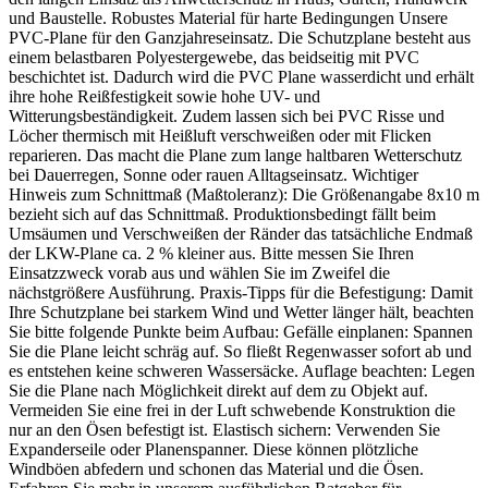
und Baustelle. Robustes Material für harte Bedingungen Unsere
PVC-Plane für den Ganzjahreseinsatz. Die Schutzplane besteht aus
einem belastbaren Polyestergewebe, das beidseitig mit PVC
beschichtet ist. Dadurch wird die PVC Plane wasserdicht und erhält
ihre hohe Reißfestigkeit sowie hohe UV- und
Witterungsbeständigkeit. Zudem lassen sich bei PVC Risse und
Löcher thermisch mit Heißluft verschweißen oder mit Flicken
reparieren. Das macht die Plane zum lange haltbaren Wetterschutz
bei Dauerregen, Sonne oder rauen Alltagseinsatz. Wichtiger
Hinweis zum Schnittmaß (Maßtoleranz): Die Größenangabe 8x10 m
bezieht sich auf das Schnittmaß. Produktionsbedingt fällt beim
Umsäumen und Verschweißen der Ränder das tatsächliche Endmaß
der LKW-Plane ca. 2 % kleiner aus. Bitte messen Sie Ihren
Einsatzzweck vorab aus und wählen Sie im Zweifel die
nächstgrößere Ausführung. Praxis-Tipps für die Befestigung: Damit
Ihre Schutzplane bei starkem Wind und Wetter länger hält, beachten
Sie bitte folgende Punkte beim Aufbau: Gefälle einplanen: Spannen
Sie die Plane leicht schräg auf. So fließt Regenwasser sofort ab und
es entstehen keine schweren Wassersäcke. Auflage beachten: Legen
Sie die Plane nach Möglichkeit direkt auf dem zu Objekt auf.
Vermeiden Sie eine frei in der Luft schwebende Konstruktion die
nur an den Ösen befestigt ist. Elastisch sichern: Verwenden Sie
Expanderseile oder Planenspanner. Diese können plötzliche
Windböen abfedern und schonen das Material und die Ösen.