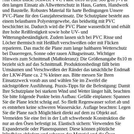
den langen Einsatz als Allwetterschutz in Haus, Garten, Handwerk
und Baustelle. Robustes Material für harte Bedingungen Unsere
PVC-Plane für den Ganzjahreseinsatz. Die Schutzplane besteht aus
einem belastbaren Polyestergewebe, das beidseitig mit PVC
beschichtet ist. Dadurch wird die PVC Plane wasserdicht und erhält
ihre hohe Reißfestigkeit sowie hohe UV- und
Witterungsbeständigkeit. Zudem lassen sich bei PVC Risse und
Löcher thermisch mit Heißluft verschweißen oder mit Flicken
reparieren. Das macht die Plane zum lange haltbaren Wetterschutz
bei Dauerregen, Sonne oder rauen Alltagseinsatz. Wichtiger
Hinweis zum Schnittmaß (Maßtoleranz): Die Größenangabe 8x10 m
bezieht sich auf das Schnittmaß. Produktionsbedingt fällt beim
Umsäumen und Verschweißen der Ränder das tatsächliche Endmaß
der LKW-Plane ca. 2 % kleiner aus. Bitte messen Sie Ihren
Einsatzzweck vorab aus und wählen Sie im Zweifel die
nächstgrößere Ausführung. Praxis-Tipps für die Befestigung: Damit
Ihre Schutzplane bei starkem Wind und Wetter länger hält, beachten
Sie bitte folgende Punkte beim Aufbau: Gefälle einplanen: Spannen
Sie die Plane leicht schräg auf. So fließt Regenwasser sofort ab und
es entstehen keine schweren Wassersäcke. Auflage beachten: Legen
Sie die Plane nach Möglichkeit direkt auf dem zu Objekt auf.
Vermeiden Sie eine frei in der Luft schwebende Konstruktion die
nur an den Ösen befestigt ist. Elastisch sichern: Verwenden Sie
Expanderseile oder Planenspanner. Diese können plötzliche