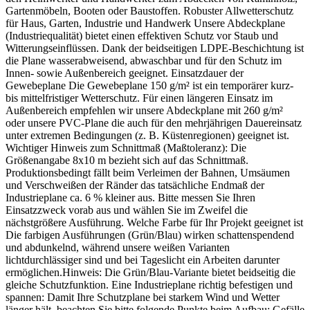
Gartenmöbeln, Booten oder Baustoffen. Robuster Allwetterschutz
für Haus, Garten, Industrie und Handwerk Unsere Abdeckplane
(Industriequalität) bietet einen effektiven Schutz vor Staub und
Witterungseinflüssen. Dank der beidseitigen LDPE-Beschichtung ist
die Plane wasserabweisend, abwaschbar und für den Schutz im
Innen- sowie Außenbereich geeignet. Einsatzdauer der
Gewebeplane Die Gewebeplane 150 g/m² ist ein temporärer kurz-
bis mittelfristiger Wetterschutz. Für einen längeren Einsatz im
Außenbereich empfehlen wir unsere Abdeckplane mit 260 g/m²
oder unsere PVC-Plane die auch für den mehrjährigen Dauereinsatz
unter extremen Bedingungen (z. B. Küstenregionen) geeignet ist.
Wichtiger Hinweis zum Schnittmaß (Maßtoleranz): Die
Größenangabe 8x10 m bezieht sich auf das Schnittmaß.
Produktionsbedingt fällt beim Verleimen der Bahnen, Umsäumen
und Verschweißen der Ränder das tatsächliche Endmaß der
Industrieplane ca. 6 % kleiner aus. Bitte messen Sie Ihren
Einsatzzweck vorab aus und wählen Sie im Zweifel die
nächstgrößere Ausführung. Welche Farbe für Ihr Projekt geeignet ist
Die farbigen Ausführungen (Grün/Blau) wirken schattenspendend
und abdunkelnd, während unsere weißen Varianten
lichtdurchlässiger sind und bei Tageslicht ein Arbeiten darunter
ermöglichen.Hinweis: Die Grün/Blau-Variante bietet beidseitig die
gleiche Schutzfunktion. Eine Industrieplane richtig befestigen und
spannen: Damit Ihre Schutzplane bei starkem Wind und Wetter
länger hält, beachten Sie bitte folgende Punkte beim Aufbau: Gefälle