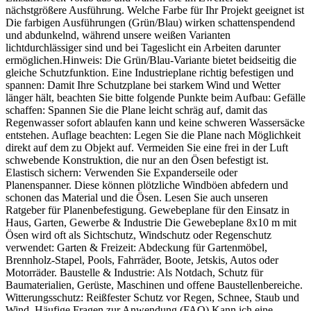
nächstgrößere Ausführung. Welche Farbe für Ihr Projekt geeignet ist
Die farbigen Ausführungen (Grün/Blau) wirken schattenspendend
und abdunkelnd, während unsere weißen Varianten
lichtdurchlässiger sind und bei Tageslicht ein Arbeiten darunter
ermöglichen.Hinweis: Die Grün/Blau-Variante bietet beidseitig die
gleiche Schutzfunktion. Eine Industrieplane richtig befestigen und
spannen: Damit Ihre Schutzplane bei starkem Wind und Wetter
länger hält, beachten Sie bitte folgende Punkte beim Aufbau: Gefälle
schaffen: Spannen Sie die Plane leicht schräg auf, damit das
Regenwasser sofort ablaufen kann und keine schweren Wassersäcke
entstehen. Auflage beachten: Legen Sie die Plane nach Möglichkeit
direkt auf dem zu Objekt auf. Vermeiden Sie eine frei in der Luft
schwebende Konstruktion, die nur an den Ösen befestigt ist.
Elastisch sichern: Verwenden Sie Expanderseile oder
Planenspanner. Diese können plötzliche Windböen abfedern und
schonen das Material und die Ösen. Lesen Sie auch unseren
Ratgeber für Planenbefestigung. Gewebeplane für den Einsatz in
Haus, Garten, Gewerbe & Industrie Die Gewebeplane 8x10 m mit
Ösen wird oft als Sichtschutz, Windschutz oder Regenschutz
verwendet: Garten & Freizeit: Abdeckung für Gartenmöbel,
Brennholz-Stapel, Pools, Fahrräder, Boote, Jetskis, Autos oder
Motorräder. Baustelle & Industrie: Als Notdach, Schutz für
Baumaterialien, Gerüste, Maschinen und offene Baustellenbereiche.
Witterungsschutz: Reißfester Schutz vor Regen, Schnee, Staub und
Wind. Häufige Fragen zur Anwendung (FAQ) Kann ich eine