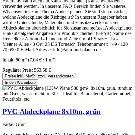
Alternativ kann auch ein Kaltschweißmittel (Kaltschweißkleber)
verwendet werden. In unserem FAQ-Bereich finden Sie weiteres
Wissenswertes zum Thema Abdeckplanen. Sie sind sich unsicher,
welche Abdeckplane die Richtige ist? In unserem Ratgeber haben
wir die Unterschiede, Materialien und Einsatzzwecke unserer
Abdeckplanen übersichtlich für Sie zusammengefasst.Abdeckplanen
Einkaufsratgeber Angaben zur Produktsicherheit (GPSR) Name des
Herstellers: Allround - Planen und Zelte GmbH Straße: Lise-
Meitner-Allee 43 Ort: 25436 Tornesch Telefonnummer: +49 4120
70 690 0 E-Mail-Adresse: info@allround-planen.de
Inhalt:
80 m²
(7,04 € / 1 m²)
Regulärer Preis:
563,58 €
Preise inkl. MwSt. zzgl. Versandkosten
In den Warenkorb
PVC-Abdeckplane 8x10m, grün
Farbe:
Grün
Auf einen Blick: Schwere PVC Plane 8x10 m (ca. 580 g/m²) - Für