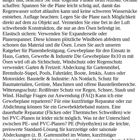
schaffen: Spannen Sie die Plane leicht schräg auf, damit das
Regenwasser sofort ablaufen kann und keine schweren Wassersäcke
entstehen. Auflage beachten: Legen Sie die Plane nach Möglichkeit
direkt auf dem zu Objekt auf. Vermeiden Sie eine frei in der Luft
schwebende Konstruktion, die nur an den Ösen befestigt ist.
Elastisch sichern: Verwenden Sie Expanderseile oder
Planenspanner. Diese können plötzliche Windböen abfedern und
schonen das Material und die Ösen. Lesen Sie auch unseren
Ratgeber für Planenbefestigung. Gewebeplane für den Einsatz in
Haus, Garten, Gewerbe & Industrie Die Gewebeplane 8x10 m mit
Ösen wird oft als Sichtschutz, Windschutz oder Regenschutz
verwendet: Garten & Freizeit: Abdeckung für Gartenmöbel,
Brennholz-Stapel, Pools, Fahrräder, Boote, Jetskis, Autos oder
Motorräder. Baustelle & Industrie: Als Notdach, Schutz für
Baumaterialien, Gerüste, Maschinen und offene Baustellenbereiche.
Witterungsschutz: Reißfester Schutz vor Regen, Schnee, Staub und
Wind. Häufige Fragen zur Anwendung (FAQ) Kann ich eine
Gewebeplane reparieren? Für eine kurzfristige Reparatur oder zur
Abdichtung können Sie ein Gewebeklebeband nutzen. Eine
dauerhafte Reparatur (Flicken oder Thermisches Schweißen) wie
bei PVC-Planen ist leider nicht möglich. Was ist der Unterschied
zwischen PE- und PVC-Planen? PE (Polyethylen) ist die leichte,
preiswerte Standard-Lösung für kurzzeitige oder saisonale
Abdeckungen (z. B. Gartenmöbel im Winter, kurzfristiger