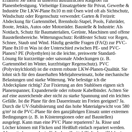
Erfahren Sie mehr in unserem ausführlichen Ratgeber für
Planenbefestigung. Vielseitige Einsatzgebiete für Privat, Gewerbe &
Industrie Die LKW-Plane 8x10 m mit Ösen wird oft als Sichtschutz,
Windschutz oder Regenschutz verwendet: Garten & Freizeit:
Abdeckung für Gartenmöbel, Brennholz-Stapel, Pools, Fahrräder,
Boote, Jetskis, Autos oder Motorräder. Baustelle & Industrie: Als
Notdach, Schutz für Baumaterialien, Gerüste, Maschinen und offene
Baustellenbereiche. Witterungsschutz: Reißfester Schutz vor Regen,
Schnee, Staub und Wind. Häufig gestellte Fragen (FAQ) zur PVC-
Plane 8x10 m Was ist der Unterschied zwischen PE- und PVC-
Planen? PE (Polyethylen) ist die leichte, preiswerte Standard-
Lösung für kurzzeitige oder saisonale Abdeckungen (z. B.
Gartenmöbel im Winter, kurzfristiger Regenschutz). PVC
(Polyvinylchlorid) ist die extrem robuste LKW-Planen-Qualität. Sie
lohnt sich für den dauerhaften Mehrjahreseinsatz, hohe mechanische
Belastungen und starke Witterung. Wie befestige ich die
Abdeckplane richtig? Zur Fixierung an den Stahlösen eignen sich
Planenspanner, Expanderseile oder robuste Kabelbinder. Achten Sie
auf eine ausreichende aber nicht zu starke Spannung und ein leichtes
Gefälle. Ist die Plane für den Dauereinsatz im Freien geeignet? Ja.
Durch die UV-Stabilisierung und das hohe Materialgewicht von 580
g/m² ist die PVC-Plane für den ganzjährigen Einsatz unter extremen
Bedingungen (z. B. in Küstenregionen oder auf Baustellen)
ausgelegt. Kann man eine PVC Plane reparieren? Ja. Risse und
Löcher können mit Flicken und Heißluft einfach repariert werden.