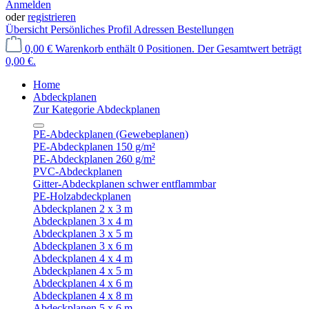
Anmelden
oder
registrieren
Übersicht
Persönliches Profil
Adressen
Bestellungen
0,00 €
Warenkorb enthält 0 Positionen. Der Gesamtwert beträgt
0,00 €.
Home
Abdeckplanen
Zur Kategorie Abdeckplanen
PE-Abdeckplanen (Gewebeplanen)
PE-Abdeckplanen 150 g/m²
PE-Abdeckplanen 260 g/m²
PVC-Abdeckplanen
Gitter-Abdeckplanen schwer entflammbar
PE-Holzabdeckplanen
Abdeckplanen 2 x 3 m
Abdeckplanen 3 x 4 m
Abdeckplanen 3 x 5 m
Abdeckplanen 3 x 6 m
Abdeckplanen 4 x 4 m
Abdeckplanen 4 x 5 m
Abdeckplanen 4 x 6 m
Abdeckplanen 4 x 8 m
Abdeckplanen 5 x 6 m