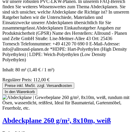
wir unsere robusten PVC-LKW-Planen. In unserem FAQ-Bereich
finden Sie weiteres Wissenswertes zum Thema Abdeckplanen. Sie
sind sich unsicher, welche Abdeckplane die Richtige ist? In unserem
Ratgeber haben wir die Unterschiede, Materialien und
Einsatzzwecke unserer Abdeckplanen übersichtlich für Sie
zusammengefasst.Abdeckplanen Einkaufsratgeber Angaben zur
Produktsicherheit (GPSR) Name des Herstellers: Allround - Planen
und Zelte GmbH Straße: Lise-Meitner-Allee 43 Ort: 25436
Tornesch Telefonnummer: +49 4120 70 690 0 E-Mail-Adresse:
info@allround-planen.de *HDPE: Hart-Polyethylen (High Density
Polyethylen) | LDPE: Weich-Polyethylen (Low Density
Polyethylen)
Inhalt:
80 m²
(1,40 € / 1 m²)
Regulärer Preis:
112,00 €
Preise inkl. MwSt. zzgl. Versandkosten
In den Warenkorb
Abdeckplane 260 g/m², 8x10m, weiß