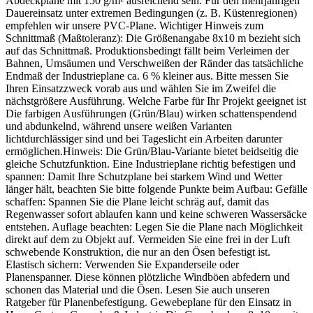
Abdeckplane mit 150 g/m² ausreichend sein. Für den mehrjährigen
Dauereinsatz unter extremen Bedingungen (z. B. Küstenregionen)
empfehlen wir unsere PVC-Plane. Wichtiger Hinweis zum
Schnittmaß (Maßtoleranz): Die Größenangabe 8x10 m bezieht sich
auf das Schnittmaß. Produktionsbedingt fällt beim Verleimen der
Bahnen, Umsäumen und Verschweißen der Ränder das tatsächliche
Endmaß der Industrieplane ca. 6 % kleiner aus. Bitte messen Sie
Ihren Einsatzzweck vorab aus und wählen Sie im Zweifel die
nächstgrößere Ausführung. Welche Farbe für Ihr Projekt geeignet ist
Die farbigen Ausführungen (Grün/Blau) wirken schattenspendend
und abdunkelnd, während unsere weißen Varianten
lichtdurchlässiger sind und bei Tageslicht ein Arbeiten darunter
ermöglichen.Hinweis: Die Grün/Blau-Variante bietet beidseitig die
gleiche Schutzfunktion. Eine Industrieplane richtig befestigen und
spannen: Damit Ihre Schutzplane bei starkem Wind und Wetter
länger hält, beachten Sie bitte folgende Punkte beim Aufbau: Gefälle
schaffen: Spannen Sie die Plane leicht schräg auf, damit das
Regenwasser sofort ablaufen kann und keine schweren Wassersäcke
entstehen. Auflage beachten: Legen Sie die Plane nach Möglichkeit
direkt auf dem zu Objekt auf. Vermeiden Sie eine frei in der Luft
schwebende Konstruktion, die nur an den Ösen befestigt ist.
Elastisch sichern: Verwenden Sie Expanderseile oder
Planenspanner. Diese können plötzliche Windböen abfedern und
schonen das Material und die Ösen. Lesen Sie auch unseren
Ratgeber für Planenbefestigung. Gewebeplane für den Einsatz in