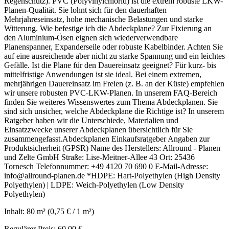
Regenschutz). PVC (Polyvinylchlorid) ist die extrem robuste LKW-
Planen-Qualität. Sie lohnt sich für den dauerhaften
Mehrjahreseinsatz, hohe mechanische Belastungen und starke
Witterung. Wie befestige ich die Abdeckplane? Zur Fixierung an
den Aluminium-Ösen eignen sich wiederverwendbare
Planenspanner, Expanderseile oder robuste Kabelbinder. Achten Sie
auf eine ausreichende aber nicht zu starke Spannung und ein leichtes
Gefälle. Ist die Plane für den Dauereinsatz geeignet? Für kurz- bis
mittelfristige Anwendungen ist sie ideal. Bei einem extremen,
mehrjährigen Dauereinsatz im Freien (z. B. an der Küste) empfehlen
wir unsere robusten PVC-LKW-Planen. In unserem FAQ-Bereich
finden Sie weiteres Wissenswertes zum Thema Abdeckplanen. Sie
sind sich unsicher, welche Abdeckplane die Richtige ist? In unserem
Ratgeber haben wir die Unterschiede, Materialien und
Einsatzzwecke unserer Abdeckplanen übersichtlich für Sie
zusammengefasst.Abdeckplanen Einkaufsratgeber Angaben zur
Produktsicherheit (GPSR) Name des Herstellers: Allround - Planen
und Zelte GmbH Straße: Lise-Meitner-Allee 43 Ort: 25436
Tornesch Telefonnummer: +49 4120 70 690 0 E-Mail-Adresse:
info@allround-planen.de *HDPE: Hart-Polyethylen (High Density
Polyethylen) | LDPE: Weich-Polyethylen (Low Density
Polyethylen)
Inhalt:
80 m²
(0,75 € / 1 m²)
Regulärer Preis:
60,00 €