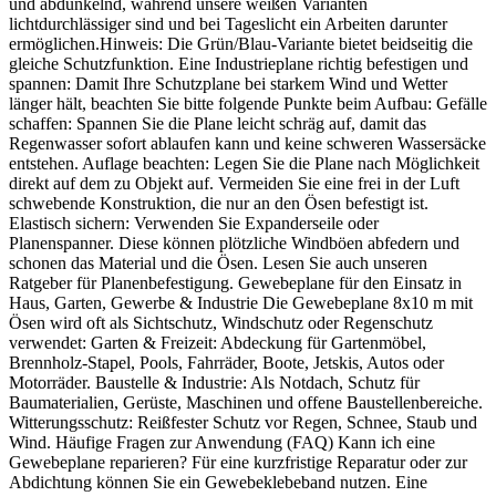
und abdunkelnd, während unsere weißen Varianten
lichtdurchlässiger sind und bei Tageslicht ein Arbeiten darunter
ermöglichen.Hinweis: Die Grün/Blau-Variante bietet beidseitig die
gleiche Schutzfunktion. Eine Industrieplane richtig befestigen und
spannen: Damit Ihre Schutzplane bei starkem Wind und Wetter
länger hält, beachten Sie bitte folgende Punkte beim Aufbau: Gefälle
schaffen: Spannen Sie die Plane leicht schräg auf, damit das
Regenwasser sofort ablaufen kann und keine schweren Wassersäcke
entstehen. Auflage beachten: Legen Sie die Plane nach Möglichkeit
direkt auf dem zu Objekt auf. Vermeiden Sie eine frei in der Luft
schwebende Konstruktion, die nur an den Ösen befestigt ist.
Elastisch sichern: Verwenden Sie Expanderseile oder
Planenspanner. Diese können plötzliche Windböen abfedern und
schonen das Material und die Ösen. Lesen Sie auch unseren
Ratgeber für Planenbefestigung. Gewebeplane für den Einsatz in
Haus, Garten, Gewerbe & Industrie Die Gewebeplane 8x10 m mit
Ösen wird oft als Sichtschutz, Windschutz oder Regenschutz
verwendet: Garten & Freizeit: Abdeckung für Gartenmöbel,
Brennholz-Stapel, Pools, Fahrräder, Boote, Jetskis, Autos oder
Motorräder. Baustelle & Industrie: Als Notdach, Schutz für
Baumaterialien, Gerüste, Maschinen und offene Baustellenbereiche.
Witterungsschutz: Reißfester Schutz vor Regen, Schnee, Staub und
Wind. Häufige Fragen zur Anwendung (FAQ) Kann ich eine
Gewebeplane reparieren? Für eine kurzfristige Reparatur oder zur
Abdichtung können Sie ein Gewebeklebeband nutzen. Eine