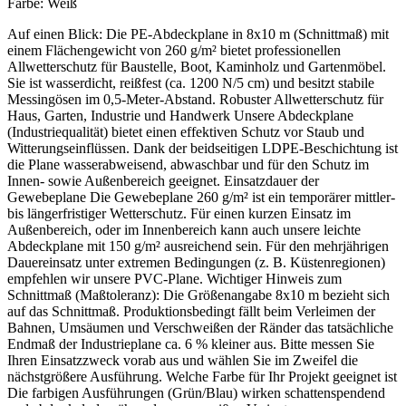
Farbe:
Weiß
Auf einen Blick: Die PE-Abdeckplane in 8x10 m (Schnittmaß) mit
einem Flächengewicht von 260 g/m² bietet professionellen
Allwetterschutz für Baustelle, Boot, Kaminholz und Gartenmöbel.
Sie ist wasserdicht, reißfest (ca. 1200 N/5 cm) und besitzt stabile
Messingösen im 0,5-Meter-Abstand. Robuster Allwetterschutz für
Haus, Garten, Industrie und Handwerk Unsere Abdeckplane
(Industriequalität) bietet einen effektiven Schutz vor Staub und
Witterungseinflüssen. Dank der beidseitigen LDPE-Beschichtung ist
die Plane wasserabweisend, abwaschbar und für den Schutz im
Innen- sowie Außenbereich geeignet. Einsatzdauer der
Gewebeplane Die Gewebeplane 260 g/m² ist ein temporärer mittler-
bis längerfristiger Wetterschutz. Für einen kurzen Einsatz im
Außenbereich, oder im Innenbereich kann auch unsere leichte
Abdeckplane mit 150 g/m² ausreichend sein. Für den mehrjährigen
Dauereinsatz unter extremen Bedingungen (z. B. Küstenregionen)
empfehlen wir unsere PVC-Plane. Wichtiger Hinweis zum
Schnittmaß (Maßtoleranz): Die Größenangabe 8x10 m bezieht sich
auf das Schnittmaß. Produktionsbedingt fällt beim Verleimen der
Bahnen, Umsäumen und Verschweißen der Ränder das tatsächliche
Endmaß der Industrieplane ca. 6 % kleiner aus. Bitte messen Sie
Ihren Einsatzzweck vorab aus und wählen Sie im Zweifel die
nächstgrößere Ausführung. Welche Farbe für Ihr Projekt geeignet ist
Die farbigen Ausführungen (Grün/Blau) wirken schattenspendend