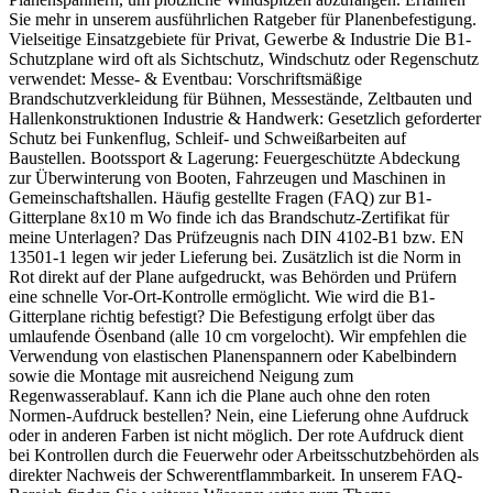
Sie mehr in unserem ausführlichen Ratgeber für Planenbefestigung.
Vielseitige Einsatzgebiete für Privat, Gewerbe & Industrie Die B1-
Schutzplane wird oft als Sichtschutz, Windschutz oder Regenschutz
verwendet: Messe- & Eventbau: Vorschriftsmäßige
Brandschutzverkleidung für Bühnen, Messestände, Zeltbauten und
Hallenkonstruktionen Industrie & Handwerk: Gesetzlich geforderter
Schutz bei Funkenflug, Schleif- und Schweißarbeiten auf
Baustellen. Bootssport & Lagerung: Feuergeschützte Abdeckung
zur Überwinterung von Booten, Fahrzeugen und Maschinen in
Gemeinschaftshallen. Häufig gestellte Fragen (FAQ) zur B1-
Gitterplane 8x10 m Wo finde ich das Brandschutz-Zertifikat für
meine Unterlagen? Das Prüfzeugnis nach DIN 4102-B1 bzw. EN
13501-1 legen wir jeder Lieferung bei. Zusätzlich ist die Norm in
Rot direkt auf der Plane aufgedruckt, was Behörden und Prüfern
eine schnelle Vor-Ort-Kontrolle ermöglicht. Wie wird die B1-
Gitterplane richtig befestigt? Die Befestigung erfolgt über das
umlaufende Ösenband (alle 10 cm vorgelocht). Wir empfehlen die
Verwendung von elastischen Planenspannern oder Kabelbindern
sowie die Montage mit ausreichend Neigung zum
Regenwasserablauf. Kann ich die Plane auch ohne den roten
Normen-Aufdruck bestellen? Nein, eine Lieferung ohne Aufdruck
oder in anderen Farben ist nicht möglich. Der rote Aufdruck dient
bei Kontrollen durch die Feuerwehr oder Arbeitsschutzbehörden als
direkter Nachweis der Schwerentflammbarkeit. In unserem FAQ-