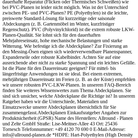
dauerhafte Reparatur (Flicken oder Thermisches Schweißen) wie
bei PVC-Planen ist leider nicht möglich. Was ist der Unterschied
zwischen PE- und PVC-Planen? PE (Polyethylen) ist die leichte,
preiswerte Standard-Lösung für kurzzeitige oder saisonale
Abdeckungen (z. B. Gartenmöbel im Winter, kurzfristiger
Regenschutz). PVC (Polyvinylchlorid) ist die extrem robuste LKW-
Planen-Qualität. Sie lohnt sich für den dauerhaften
Mehrjahreseinsatz, hohe mechanische Belastungen und starke
Witterung. Wie befestige ich die Abdeckplane? Zur Fixierung an
den Messing-Ösen eignen sich wiederverwendbare Planenspanner,
Expanderseile oder robuste Kabelbinder. Achten Sie auf eine
ausreichende aber nicht zu starke Spannung und ein leichtes Gefälle.
Ist die Plane für den Dauereinsatz geeignet? Für mittel- bis
längerfristige Anwendungen ist sie ideal. Bei einem extremen,
mehrjährigen Dauereinsatz im Freien (z. B. an der Küste) empfehlen
wir unsere robusten PVC-LKW-Planen. In unserem FAQ-Bereich
finden Sie weiteres Wissenswertes zum Thema Abdeckplanen. Sie
sind sich unsicher, welche Abdeckplane die Richtige ist? In unserem
Ratgeber haben wir die Unterschiede, Materialien und
Einsatzzwecke unserer Abdeckplanen übersichtlich für Sie
zusammengefasst.Abdeckplanen Einkaufsratgeber Angaben zur
Produktsicherheit (GPSR) Name des Herstellers: Allround - Planen
und Zelte GmbH Straße: Lise-Meitner-Allee 43 Ort: 25436
Tornesch Telefonnummer: +49 4120 70 690 0 E-Mail-Adresse:
info@allround-planen.de *HDPE: Hart-Polyethylen (High Density