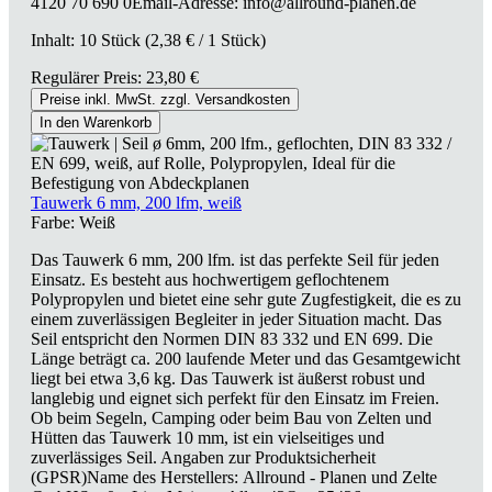
4120 70 690 0Email-Adresse: info@allround-planen.de
Inhalt:
10 Stück
(2,38 € / 1 Stück)
Regulärer Preis:
23,80 €
Preise inkl. MwSt. zzgl. Versandkosten
In den Warenkorb
Tauwerk 6 mm, 200 lfm, weiß
Farbe:
Weiß
Das Tauwerk 6 mm, 200 lfm. ist das perfekte Seil für jeden
Einsatz. Es besteht aus hochwertigem geflochtenem
Polypropylen und bietet eine sehr gute Zugfestigkeit, die es zu
einem zuverlässigen Begleiter in jeder Situation macht. Das
Seil entspricht den Normen DIN 83 332 und EN 699. Die
Länge beträgt ca. 200 laufende Meter und das Gesamtgewicht
liegt bei etwa 3,6 kg. Das Tauwerk ist äußerst robust und
langlebig und eignet sich perfekt für den Einsatz im Freien.
Ob beim Segeln, Camping oder beim Bau von Zelten und
Hütten das Tauwerk 10 mm, ist ein vielseitiges und
zuverlässiges Seil. Angaben zur Produktsicherheit
(GPSR)Name des Herstellers: Allround - Planen und Zelte