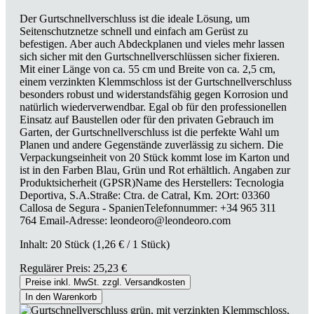
Der Gurtschnellverschluss ist die ideale Lösung, um
Seitenschutznetze schnell und einfach am Gerüst zu
befestigen. Aber auch Abdeckplanen und vieles mehr lassen
sich sicher mit den Gurtschnellverschlüssen sicher fixieren.
Mit einer Länge von ca. 55 cm und Breite von ca. 2,5 cm,
einem verzinkten Klemmschloss ist der Gurtschnellverschluss
besonders robust und widerstandsfähig gegen Korrosion und
natürlich wiederverwendbar. Egal ob für den professionellen
Einsatz auf Baustellen oder für den privaten Gebrauch im
Garten, der Gurtschnellverschluss ist die perfekte Wahl um
Planen und andere Gegenstände zuverlässig zu sichern. Die
Verpackungseinheit von 20 Stück kommt lose im Karton und
ist in den Farben Blau, Grün und Rot erhältlich. Angaben zur
Produktsicherheit (GPSR)Name des Herstellers: Tecnologia
Deportiva, S.A.Straße: Ctra. de Catral, Km. 2Ort: 03360
Callosa de Segura - SpanienTelefonnummer: +34 965 311
764 Email-Adresse: leondeoro@leondeoro.com
Inhalt:
20 Stück
(1,26 € / 1 Stück)
Regulärer Preis:
25,23 €
Preise inkl. MwSt. zzgl. Versandkosten
In den Warenkorb