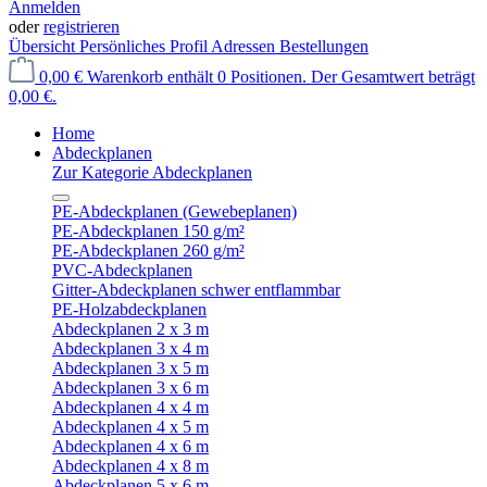
Anmelden
oder
registrieren
Übersicht
Persönliches Profil
Adressen
Bestellungen
0,00 €
Warenkorb enthält 0 Positionen. Der Gesamtwert beträgt
0,00 €.
Home
Abdeckplanen
Zur Kategorie Abdeckplanen
PE-Abdeckplanen (Gewebeplanen)
PE-Abdeckplanen 150 g/m²
PE-Abdeckplanen 260 g/m²
PVC-Abdeckplanen
Gitter-Abdeckplanen schwer entflammbar
PE-Holzabdeckplanen
Abdeckplanen 2 x 3 m
Abdeckplanen 3 x 4 m
Abdeckplanen 3 x 5 m
Abdeckplanen 3 x 6 m
Abdeckplanen 4 x 4 m
Abdeckplanen 4 x 5 m
Abdeckplanen 4 x 6 m
Abdeckplanen 4 x 8 m
Abdeckplanen 5 x 6 m