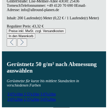
GmbHStraße: Lise-Meitner-Allee 43Ort: 25436
TorneschTelefonnummer: +49 4120 70 690 0Email-
Adresse: info@allround-planen.de
Inhalt:
200 Laufende(r) Meter
(0,22 € / 1 Laufende(r) Meter)
Regulärer Preis:
43,32 €
Preise inkl. MwSt. zzgl. Versandkosten
In den Warenkorb
Gerüstnetz 50 g/m² nach Abmessung
auswählen
Gerüstnetze für kurze bis mittlere Standzeiten in
verschiedenen Farben
2,07x10m
2,57x10m
3,07x10m
2,07x20m
2,57x20m
3,07x20m