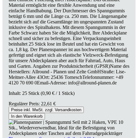
Material ermöglicht eine flexible Anwendung und eine
einfache Handhabung. Der Durchmesser des Spanngummis
beträgt 6 mm und die Länge ca. 250 mm. Die Längenangabe
bezieht sich auf die Gesamtlänge im ungespannten Zustand
inklusive des Spiralhakens. Mit diesem Spanngummis in der
Farbe Schwarz haben Sie die Möglichkeit, Ihre Abdeckplane
schnell und sicher zu befestigen. Eine Verpackungseinheit
beinhaltet 25 Stück lose im Beutel und hat ein Gewicht von
ca. 1,8 kg. Der Planenspanner ist aus hochwertigem Material
gefertigt und eignet sich als elastische Vielzweck-Befestigung
für unsere Abdeckplanen aber auch für Fahrrad, Auto, Haus
und Garten. Angaben zur Produktsicherheit (GPSR)Name des
Herstellers: Allround - Planen und Zelte GmbHStraße: Lise-
Meitner-Allee 43Ort: 25436 TorneschTelefonnummer: +49
4120 70 690 0Email-Adresse: info@allround-planen.de
Inhalt:
25 Stück
(0,90 € / 1 Stück)
Regulärer Preis:
22,61 €
Preise inkl. MwSt. zzgl. Versandkosten
In den Warenkorb