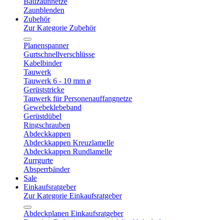
Bauzaunnetze
Zaunblenden
Zubehör
Zur Kategorie Zubehör
Planenspanner
Gurtschnellverschlüsse
Kabelbinder
Tauwerk
Tauwerk 6 - 10 mm ø
Gerüststricke
Tauwerk für Personenauffangnetze
Gewebeklebeband
Gerüstdübel
Ringschrauben
Abdeckkappen
Abdeckkappen Kreuzlamelle
Abdeckkappen Rundlamelle
Zurrgurte
Absperrbänder
Sale
Einkaufsratgeber
Zur Kategorie Einkaufsratgeber
Abdeckplanen Einkaufsratgeber