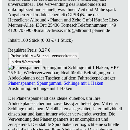
unverzichtbar . Die Verwendung des Kabelbinders ist
unkompliziert und schnell, was Ihnen Zeit und Mühe spart.
Angaben zur Produktsicherheit (GPSR)Name des
Herstellers: Allround - Planen und Zelte GmbHStraße: Lise-
Meitner-Allee 43Ort: 25436 TorneschTelefonnummer: +49
4120 70 690 0Email-Adresse: info@allround-planen.de
Inhalt:
100 Stück
(0,03 € / 1 Stück)
Regulärer Preis:
3,27 €
Preise inkl. MwSt. zzgl. Versandkosten
In den Warenkorb
Planenspanner, Spanngummi, Schlinge mit 1 Haken
Ausführung:
Schlinge mit 1 Haken
Der Planenspanner ist das ideale Zubehör, um Ihre
Abdeckplane sicher und zuverlässig zu befestigen. Mit einer
Schlinge und einem Metallhaken ausgestattet, ist er individuell
einsetzbar und kann immer wieder verwendet werden. Die
Verwendung des Planenspanners ist unkompliziert und
zeitsparend. Der stabile Spiralhaken ermöglicht eine schnelle
und einfache Fixierung Ihrer Abdeckplane. Das dehnbare