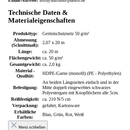
Email-Adresse:
info@allround-planen.de
Technische Daten &
Materialeigenschaften
Produkttyp:
Gerüstschutznetz 50 g/m²
Abmessung
2,07 x 20 m
(Schnittmaß):
Länge:
ca. 20 m
Flächengewicht:
ca. 50 g/m²
Gesamtgewicht:
ca. 2,0 kg
Material -
HDPE-Garne (monofil) (PE - Polyethylen)
Qualität:
An beiden Längsseiten einfach und in der
Befestigung:
Mitte doppelt eingewebtes schwarzes
Polyestergarn mit Knopflöchern alle 5cm.
Reißfestigkeit:
ca. 210 N/5 cm
Verpackung:
gefaltet, Kartonware
Erhältliche
Blau, Grün, Rot, Weiß
Farben:
Menü schließen