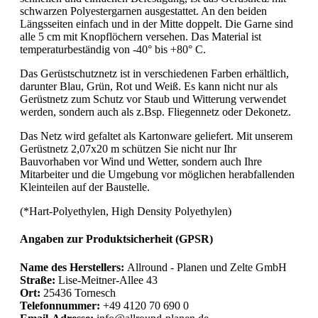
schwarzen Polyestergarnen ausgestattet. An den beiden
Längsseiten einfach und in der Mitte doppelt. Die Garne sind
alle 5 cm mit Knopflöchern versehen. Das Material ist
temperaturbeständig von -40° bis +80° C.
Das Gerüstschutznetz ist in verschiedenen Farben erhältlich,
darunter Blau, Grün, Rot und Weiß. Es kann nicht nur als
Gerüstnetz zum Schutz vor Staub und Witterung verwendet
werden, sondern auch als z.Bsp. Fliegennetz oder Dekonetz.
Das Netz wird gefaltet als Kartonware geliefert. Mit unserem
Gerüstnetz 2,07x20 m schützen Sie nicht nur Ihr
Bauvorhaben vor Wind und Wetter, sondern auch Ihre
Mitarbeiter und die Umgebung vor möglichen herabfallenden
Kleinteilen auf der Baustelle.
(*Hart-Polyethylen, High Density Polyethylen)
Angaben zur Produktsicherheit (GPSR)
Name des Herstellers:
Allround - Planen und Zelte GmbH
Straße:
Lise-Meitner-Allee 43
Ort:
25436 Tornesch
Telefonnummer:
+49 4120 70 690 0