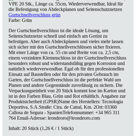
Gurtschnellverschluss grün
Farbe:
Grün
Der Gurtschnellverschluss ist die ideale Lösung, um
Seitenschutznetze schnell und einfach am Gerüst zu
befestigen. Aber auch Abdeckplanen und vieles mehr lassen
sich sicher mit den Gurtschnellverschlüssen sicher fixieren.
Mit einer Länge von ca. 55 cm und Breite von ca. 2,5 cm,
einem verzinkten Klemmschloss ist der Gurtschnellverschluss
besonders robust und widerstandsfähig gegen Korrosion und
natürlich wiederverwendbar. Egal ob für den professionellen
Einsatz auf Baustellen oder für den privaten Gebrauch im
Garten, der Gurtschnellverschluss ist die perfekte Wahl um
Planen und andere Gegenstände zuverlässig zu sichern. Die
Verpackungseinheit von 20 Stück kommt lose im Karton und
ist in den Farben Blau, Grün und Rot erhältlich. Angaben zur
Produktsicherheit (GPSR)Name des Herstellers: Tecnologia
Deportiva, S.A.Straße: Ctra. de Catral, Km. 2Ort: 03360
Callosa de Segura - SpanienTelefonnummer: +34 965 311
764 Email-Adresse: leondeoro@leondeoro.com
Inhalt:
20 Stück
(1,26 € / 1 Stück)