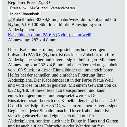
Regulärer Preis:
25,23 €
Preise inkl. MwSt. zzgl. Versandkosten
In den Warenkorb
Kabelbinder dünn, PA 6.6 (Nylon), natur/weiß
Abmessung:
282 x 4,8 mm
Unser Kabelbinder dünn, hergestellt aus hochwertigem
Polyamid (PA) 6.6 (Nylon), ist das ideale Zubehör, um Ihre
Abdeckplane sicher und zuverlässig zu befestigen. Mit einer
Abmessung von 282 x 4,8 mm und einer Verpackungseinheit
von 100 Stück, ist dieser Einmalbinder ein unverzichtbarer
Helfer bei der schnellen und einfachen Fixierung Ihrer
Abdeckplane. Der Kabelbinder ist in der Farbe Natur/Weiß
und wird lose im Beutel geliefert. Mit einem Gewicht von ca.
0,22 kg/Btl. ist dieser leicht zu transportieren und kann
einfach mitgenommen und eingesetzt werden. Der
Einsatztemperaturbereich des Kabelbinders liegt bei ca. - 40°
C und kurzfristig bis + 85° C, was ihn zu einem zuverlässigen
Begleiter in jeder Situation macht. Unser Kabelbinder ist
vielseitig einsetzbar und eignet sich nicht nur für
Abdeckplanen, sondern auch viele Dinge in Haus und Garten
und ist auch auf der Fahrradtour oder Wanderung fast