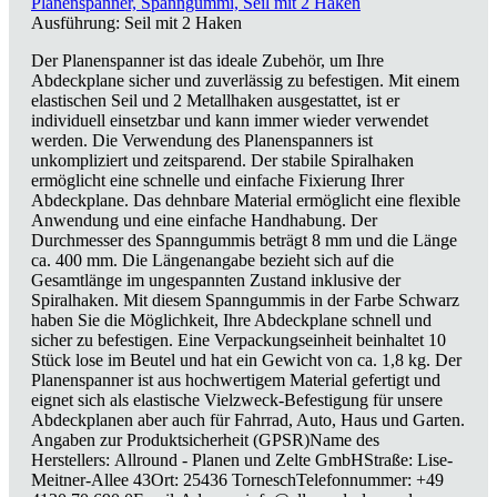
Planenspanner, Spanngummi, Seil mit 2 Haken
Ausführung:
Seil mit 2 Haken
Der Planenspanner ist das ideale Zubehör, um Ihre
Abdeckplane sicher und zuverlässig zu befestigen. Mit einem
elastischen Seil und 2 Metallhaken ausgestattet, ist er
individuell einsetzbar und kann immer wieder verwendet
werden. Die Verwendung des Planenspanners ist
unkompliziert und zeitsparend. Der stabile Spiralhaken
ermöglicht eine schnelle und einfache Fixierung Ihrer
Abdeckplane. Das dehnbare Material ermöglicht eine flexible
Anwendung und eine einfache Handhabung. Der
Durchmesser des Spanngummis beträgt 8 mm und die Länge
ca. 400 mm. Die Längenangabe bezieht sich auf die
Gesamtlänge im ungespannten Zustand inklusive der
Spiralhaken. Mit diesem Spanngummis in der Farbe Schwarz
haben Sie die Möglichkeit, Ihre Abdeckplane schnell und
sicher zu befestigen. Eine Verpackungseinheit beinhaltet 10
Stück lose im Beutel und hat ein Gewicht von ca. 1,8 kg. Der
Planenspanner ist aus hochwertigem Material gefertigt und
eignet sich als elastische Vielzweck-Befestigung für unsere
Abdeckplanen aber auch für Fahrrad, Auto, Haus und Garten.
Angaben zur Produktsicherheit (GPSR)Name des
Herstellers: Allround - Planen und Zelte GmbHStraße: Lise-
Meitner-Allee 43Ort: 25436 TorneschTelefonnummer: +49