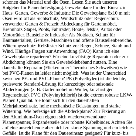
schonen das Material und die Ösen. Lesen Sie auch unseren
Ratgeber für Planenbefestigung. Gewebeplane für den Einsatz in
Haus, Garten, Gewerbe & Industrie Die Gewebeplane 6x10 m mit
Ösen wird oft als Sichtschutz, Windschutz oder Regenschutz
verwendet: Garten & Freizeit: Abdeckung für Gartenmöbel,
Brennholz-Stapel, Pools, Fahrräder, Boote, Jetskis, Autos oder
Motorräder. Baustelle & Industrie: Als Notdach, Schutz für
Baumaterialien, Gerüste, Maschinen und offene Baustellenbereiche.
Witterungsschutz: Reißfester Schutz vor Regen, Schnee, Staub und
Wind. Häufige Fragen zur Anwendung (FAQ) Kann ich eine
Gewebeplane reparieren? Für eine kurzfristige Reparatur oder zur
Abdichtung können Sie ein Gewebeklebeband nutzen. Eine
dauerhafte Reparatur (Flicken oder Thermisches Schweißen) wie
bei PVC-Planen ist leider nicht möglich. Was ist der Unterschied
zwischen PE- und PVC-Planen? PE (Polyethylen) ist die leichte,
preiswerte Standard-Lösung für kurzzeitige oder saisonale
Abdeckungen (z. B. Gartenmöbel im Winter, kurzfristiger
Regenschutz). PVC (Polyvinylchlorid) ist die extrem robuste LKW-
Planen-Qualität. Sie lohnt sich für den dauerhaften
Mehrjahreseinsatz, hohe mechanische Belastungen und starke
Witterung. Wie befestige ich die Abdeckplane? Zur Fixierung an
den Aluminium-Ösen eignen sich wiederverwendbare
Planenspanner, Expanderseile oder robuste Kabelbinder. Achten Sie
auf eine ausreichende aber nicht zu starke Spannung und ein leichtes
Gefälle. Ist die Plane für den Dauereinsatz geeignet? Für kurz- bis