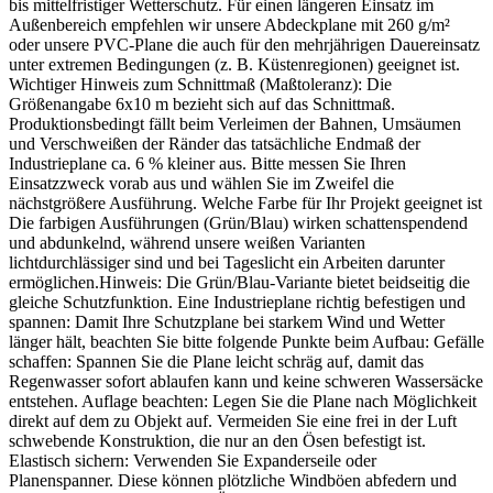
bis mittelfristiger Wetterschutz. Für einen längeren Einsatz im
Außenbereich empfehlen wir unsere Abdeckplane mit 260 g/m²
oder unsere PVC-Plane die auch für den mehrjährigen Dauereinsatz
unter extremen Bedingungen (z. B. Küstenregionen) geeignet ist.
Wichtiger Hinweis zum Schnittmaß (Maßtoleranz): Die
Größenangabe 6x10 m bezieht sich auf das Schnittmaß.
Produktionsbedingt fällt beim Verleimen der Bahnen, Umsäumen
und Verschweißen der Ränder das tatsächliche Endmaß der
Industrieplane ca. 6 % kleiner aus. Bitte messen Sie Ihren
Einsatzzweck vorab aus und wählen Sie im Zweifel die
nächstgrößere Ausführung. Welche Farbe für Ihr Projekt geeignet ist
Die farbigen Ausführungen (Grün/Blau) wirken schattenspendend
und abdunkelnd, während unsere weißen Varianten
lichtdurchlässiger sind und bei Tageslicht ein Arbeiten darunter
ermöglichen.Hinweis: Die Grün/Blau-Variante bietet beidseitig die
gleiche Schutzfunktion. Eine Industrieplane richtig befestigen und
spannen: Damit Ihre Schutzplane bei starkem Wind und Wetter
länger hält, beachten Sie bitte folgende Punkte beim Aufbau: Gefälle
schaffen: Spannen Sie die Plane leicht schräg auf, damit das
Regenwasser sofort ablaufen kann und keine schweren Wassersäcke
entstehen. Auflage beachten: Legen Sie die Plane nach Möglichkeit
direkt auf dem zu Objekt auf. Vermeiden Sie eine frei in der Luft
schwebende Konstruktion, die nur an den Ösen befestigt ist.
Elastisch sichern: Verwenden Sie Expanderseile oder
Planenspanner. Diese können plötzliche Windböen abfedern und