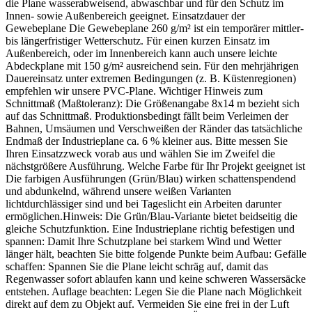
die Plane wasserabweisend, abwaschbar und für den Schutz im
Innen- sowie Außenbereich geeignet. Einsatzdauer der
Gewebeplane Die Gewebeplane 260 g/m² ist ein temporärer mittler-
bis längerfristiger Wetterschutz. Für einen kurzen Einsatz im
Außenbereich, oder im Innenbereich kann auch unsere leichte
Abdeckplane mit 150 g/m² ausreichend sein. Für den mehrjährigen
Dauereinsatz unter extremen Bedingungen (z. B. Küstenregionen)
empfehlen wir unsere PVC-Plane. Wichtiger Hinweis zum
Schnittmaß (Maßtoleranz): Die Größenangabe 8x14 m bezieht sich
auf das Schnittmaß. Produktionsbedingt fällt beim Verleimen der
Bahnen, Umsäumen und Verschweißen der Ränder das tatsächliche
Endmaß der Industrieplane ca. 6 % kleiner aus. Bitte messen Sie
Ihren Einsatzzweck vorab aus und wählen Sie im Zweifel die
nächstgrößere Ausführung. Welche Farbe für Ihr Projekt geeignet ist
Die farbigen Ausführungen (Grün/Blau) wirken schattenspendend
und abdunkelnd, während unsere weißen Varianten
lichtdurchlässiger sind und bei Tageslicht ein Arbeiten darunter
ermöglichen.Hinweis: Die Grün/Blau-Variante bietet beidseitig die
gleiche Schutzfunktion. Eine Industrieplane richtig befestigen und
spannen: Damit Ihre Schutzplane bei starkem Wind und Wetter
länger hält, beachten Sie bitte folgende Punkte beim Aufbau: Gefälle
schaffen: Spannen Sie die Plane leicht schräg auf, damit das
Regenwasser sofort ablaufen kann und keine schweren Wassersäcke
entstehen. Auflage beachten: Legen Sie die Plane nach Möglichkeit
direkt auf dem zu Objekt auf. Vermeiden Sie eine frei in der Luft