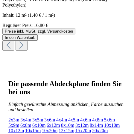
Polyethylen)
Inhalt:
12 m²
(1,40 € / 1 m²)
Regulärer Preis:
16,80 €
Preise inkl. MwSt. zzgl. Versandkosten
In den Warenkorb
Die passende Abdeckplane finden Sie
bei uns
Einfach gewünschte Abmessung anklicken, Farbe aussuchen
und bestellen.
2x3m
3x4m
3x5m
3x6m
4x4m
4x5m
4x6m
4x8m
5x6m
5x9m
6x8m
6x10m
6x12m
8x10m
8x12m
8x14m
10x10m
10x12m
10x15m
10x20m
12x15m
15x20m
20x20m