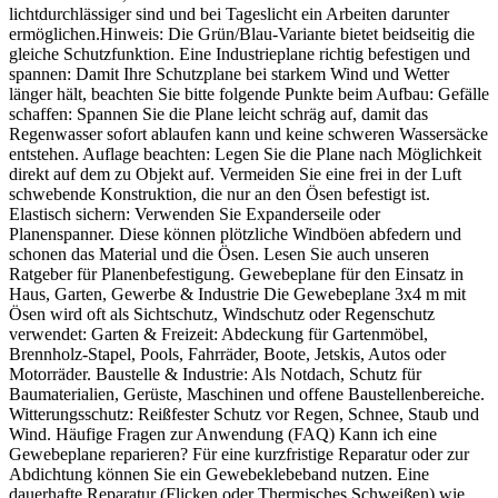
lichtdurchlässiger sind und bei Tageslicht ein Arbeiten darunter
ermöglichen.Hinweis: Die Grün/Blau-Variante bietet beidseitig die
gleiche Schutzfunktion. Eine Industrieplane richtig befestigen und
spannen: Damit Ihre Schutzplane bei starkem Wind und Wetter
länger hält, beachten Sie bitte folgende Punkte beim Aufbau: Gefälle
schaffen: Spannen Sie die Plane leicht schräg auf, damit das
Regenwasser sofort ablaufen kann und keine schweren Wassersäcke
entstehen. Auflage beachten: Legen Sie die Plane nach Möglichkeit
direkt auf dem zu Objekt auf. Vermeiden Sie eine frei in der Luft
schwebende Konstruktion, die nur an den Ösen befestigt ist.
Elastisch sichern: Verwenden Sie Expanderseile oder
Planenspanner. Diese können plötzliche Windböen abfedern und
schonen das Material und die Ösen. Lesen Sie auch unseren
Ratgeber für Planenbefestigung. Gewebeplane für den Einsatz in
Haus, Garten, Gewerbe & Industrie Die Gewebeplane 3x4 m mit
Ösen wird oft als Sichtschutz, Windschutz oder Regenschutz
verwendet: Garten & Freizeit: Abdeckung für Gartenmöbel,
Brennholz-Stapel, Pools, Fahrräder, Boote, Jetskis, Autos oder
Motorräder. Baustelle & Industrie: Als Notdach, Schutz für
Baumaterialien, Gerüste, Maschinen und offene Baustellenbereiche.
Witterungsschutz: Reißfester Schutz vor Regen, Schnee, Staub und
Wind. Häufige Fragen zur Anwendung (FAQ) Kann ich eine
Gewebeplane reparieren? Für eine kurzfristige Reparatur oder zur
Abdichtung können Sie ein Gewebeklebeband nutzen. Eine
dauerhafte Reparatur (Flicken oder Thermisches Schweißen) wie