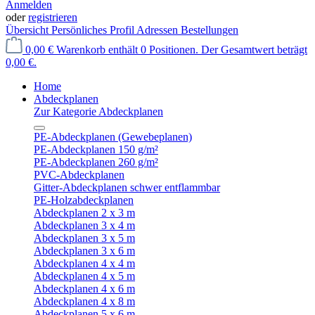
Anmelden
oder
registrieren
Übersicht
Persönliches Profil
Adressen
Bestellungen
0,00 €
Warenkorb enthält 0 Positionen. Der Gesamtwert beträgt
0,00 €.
Home
Abdeckplanen
Zur Kategorie Abdeckplanen
PE-Abdeckplanen (Gewebeplanen)
PE-Abdeckplanen 150 g/m²
PE-Abdeckplanen 260 g/m²
PVC-Abdeckplanen
Gitter-Abdeckplanen schwer entflammbar
PE-Holzabdeckplanen
Abdeckplanen 2 x 3 m
Abdeckplanen 3 x 4 m
Abdeckplanen 3 x 5 m
Abdeckplanen 3 x 6 m
Abdeckplanen 4 x 4 m
Abdeckplanen 4 x 5 m
Abdeckplanen 4 x 6 m
Abdeckplanen 4 x 8 m
Abdeckplanen 5 x 6 m