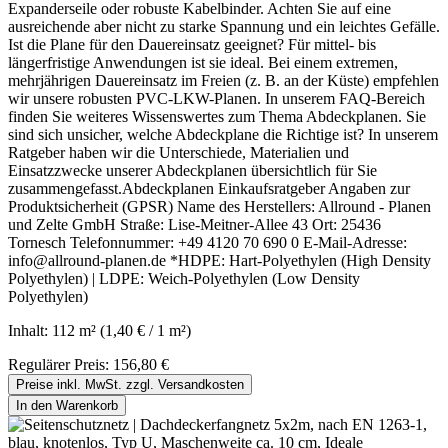
Expanderseile oder robuste Kabelbinder. Achten Sie auf eine
ausreichende aber nicht zu starke Spannung und ein leichtes Gefälle.
Ist die Plane für den Dauereinsatz geeignet? Für mittel- bis
längerfristige Anwendungen ist sie ideal. Bei einem extremen,
mehrjährigen Dauereinsatz im Freien (z. B. an der Küste) empfehlen
wir unsere robusten PVC-LKW-Planen. In unserem FAQ-Bereich
finden Sie weiteres Wissenswertes zum Thema Abdeckplanen. Sie
sind sich unsicher, welche Abdeckplane die Richtige ist? In unserem
Ratgeber haben wir die Unterschiede, Materialien und
Einsatzzwecke unserer Abdeckplanen übersichtlich für Sie
zusammengefasst.Abdeckplanen Einkaufsratgeber Angaben zur
Produktsicherheit (GPSR) Name des Herstellers: Allround - Planen
und Zelte GmbH Straße: Lise-Meitner-Allee 43 Ort: 25436
Tornesch Telefonnummer: +49 4120 70 690 0 E-Mail-Adresse:
info@allround-planen.de *HDPE: Hart-Polyethylen (High Density
Polyethylen) | LDPE: Weich-Polyethylen (Low Density
Polyethylen)
Inhalt:
112 m²
(1,40 € / 1 m²)
Regulärer Preis:
156,80 €
Preise inkl. MwSt. zzgl. Versandkosten
In den Warenkorb