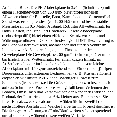
Auf einen Blick: Die PE-Abdeckplane in 3x4 m (Schnittmaß) mit
einem Flächengewicht von 260 g/m² bietet professionellen
Allwetterschutz für Baustelle, Boot, Kaminholz und Gartenmöbel.
Sie ist wasserdicht, reißfest (ca. 1200 N/5 cm) und besitzt stabile
Messingösen im 0,5-Meter-Abstand. Robuster Allwetterschutz für
Haus, Garten, Industrie und Handwerk Unsere Abdeckplane
(Industriequalität) bietet einen effektiven Schutz vor Staub und
Witterungseinflüssen. Dank der beidseitigen LDPE-Beschichtung ist
die Plane wasserabweisend, abwaschbar und für den Schutz im
Innen- sowie Außenbereich geeignet. Einsatzdauer der
Gewebeplane Die Gewebeplane 260 g/m² ist ein temporärer mittler-
bis längerfristiger Wetterschutz. Für einen kurzen Einsatz im
Außenbereich, oder im Innenbereich kann auch unsere leichte
Abdeckplane mit 150 g/m² ausreichend sein. Für den mehrjährigen
Dauereinsatz unter extremen Bedingungen (z. B. Küstenregionen)
empfehlen wir unsere PVC-Plane. Wichtiger Hinweis zum
Schnittmaß (Maßtoleranz): Die Größenangabe 3x4 m bezieht sich
auf das Schnittmaß. Produktionsbedingt fällt beim Verleimen der
Bahnen, Umsäumen und Verschweißen der Ränder das tatsächliche
Endmaß der Industrieplane ca. 6 % kleiner aus. Bitte messen Sie
Ihren Einsatzzweck vorab aus und wählen Sie im Zweifel die
nächstgrößere Ausführung. Welche Farbe für Ihr Projekt geeignet ist
Die farbigen Ausführungen (Grün/Blau) wirken schattenspendend
und abdunkelnd, während unsere weißen Varianten