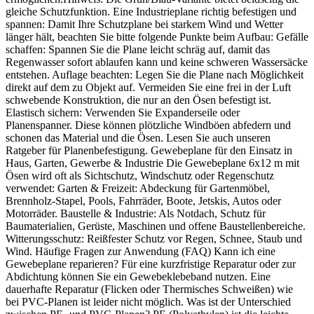
gleiche Schutzfunktion. Eine Industrieplane richtig befestigen und
spannen: Damit Ihre Schutzplane bei starkem Wind und Wetter
länger hält, beachten Sie bitte folgende Punkte beim Aufbau: Gefälle
schaffen: Spannen Sie die Plane leicht schräg auf, damit das
Regenwasser sofort ablaufen kann und keine schweren Wassersäcke
entstehen. Auflage beachten: Legen Sie die Plane nach Möglichkeit
direkt auf dem zu Objekt auf. Vermeiden Sie eine frei in der Luft
schwebende Konstruktion, die nur an den Ösen befestigt ist.
Elastisch sichern: Verwenden Sie Expanderseile oder
Planenspanner. Diese können plötzliche Windböen abfedern und
schonen das Material und die Ösen. Lesen Sie auch unseren
Ratgeber für Planenbefestigung. Gewebeplane für den Einsatz in
Haus, Garten, Gewerbe & Industrie Die Gewebeplane 6x12 m mit
Ösen wird oft als Sichtschutz, Windschutz oder Regenschutz
verwendet: Garten & Freizeit: Abdeckung für Gartenmöbel,
Brennholz-Stapel, Pools, Fahrräder, Boote, Jetskis, Autos oder
Motorräder. Baustelle & Industrie: Als Notdach, Schutz für
Baumaterialien, Gerüste, Maschinen und offene Baustellenbereiche.
Witterungsschutz: Reißfester Schutz vor Regen, Schnee, Staub und
Wind. Häufige Fragen zur Anwendung (FAQ) Kann ich eine
Gewebeplane reparieren? Für eine kurzfristige Reparatur oder zur
Abdichtung können Sie ein Gewebeklebeband nutzen. Eine
dauerhafte Reparatur (Flicken oder Thermisches Schweißen) wie
bei PVC-Planen ist leider nicht möglich. Was ist der Unterschied