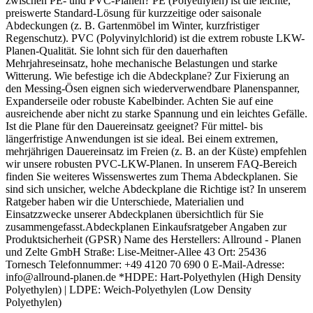
zwischen PE- und PVC-Planen? PE (Polyethylen) ist die leichte,
preiswerte Standard-Lösung für kurzzeitige oder saisonale
Abdeckungen (z. B. Gartenmöbel im Winter, kurzfristiger
Regenschutz). PVC (Polyvinylchlorid) ist die extrem robuste LKW-
Planen-Qualität. Sie lohnt sich für den dauerhaften
Mehrjahreseinsatz, hohe mechanische Belastungen und starke
Witterung. Wie befestige ich die Abdeckplane? Zur Fixierung an
den Messing-Ösen eignen sich wiederverwendbare Planenspanner,
Expanderseile oder robuste Kabelbinder. Achten Sie auf eine
ausreichende aber nicht zu starke Spannung und ein leichtes Gefälle.
Ist die Plane für den Dauereinsatz geeignet? Für mittel- bis
längerfristige Anwendungen ist sie ideal. Bei einem extremen,
mehrjährigen Dauereinsatz im Freien (z. B. an der Küste) empfehlen
wir unsere robusten PVC-LKW-Planen. In unserem FAQ-Bereich
finden Sie weiteres Wissenswertes zum Thema Abdeckplanen. Sie
sind sich unsicher, welche Abdeckplane die Richtige ist? In unserem
Ratgeber haben wir die Unterschiede, Materialien und
Einsatzzwecke unserer Abdeckplanen übersichtlich für Sie
zusammengefasst.Abdeckplanen Einkaufsratgeber Angaben zur
Produktsicherheit (GPSR) Name des Herstellers: Allround - Planen
und Zelte GmbH Straße: Lise-Meitner-Allee 43 Ort: 25436
Tornesch Telefonnummer: +49 4120 70 690 0 E-Mail-Adresse:
info@allround-planen.de *HDPE: Hart-Polyethylen (High Density
Polyethylen) | LDPE: Weich-Polyethylen (Low Density
Polyethylen)