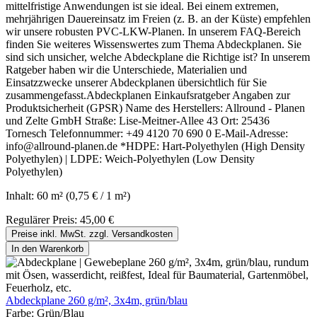
mittelfristige Anwendungen ist sie ideal. Bei einem extremen,
mehrjährigen Dauereinsatz im Freien (z. B. an der Küste) empfehlen
wir unsere robusten PVC-LKW-Planen. In unserem FAQ-Bereich
finden Sie weiteres Wissenswertes zum Thema Abdeckplanen. Sie
sind sich unsicher, welche Abdeckplane die Richtige ist? In unserem
Ratgeber haben wir die Unterschiede, Materialien und
Einsatzzwecke unserer Abdeckplanen übersichtlich für Sie
zusammengefasst.Abdeckplanen Einkaufsratgeber Angaben zur
Produktsicherheit (GPSR) Name des Herstellers: Allround - Planen
und Zelte GmbH Straße: Lise-Meitner-Allee 43 Ort: 25436
Tornesch Telefonnummer: +49 4120 70 690 0 E-Mail-Adresse:
info@allround-planen.de *HDPE: Hart-Polyethylen (High Density
Polyethylen) | LDPE: Weich-Polyethylen (Low Density
Polyethylen)
Inhalt:
60 m²
(0,75 € / 1 m²)
Regulärer Preis:
45,00 €
Preise inkl. MwSt. zzgl. Versandkosten
In den Warenkorb
Abdeckplane 260 g/m², 3x4m, grün/blau
Farbe:
Grün/Blau