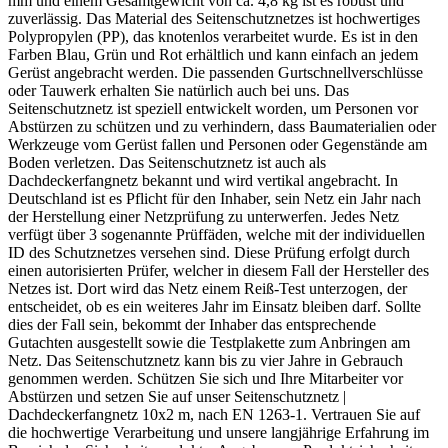
mm und einem Gesamtgewicht von ca. 4,8 kg ist es robust und
zuverlässig. Das Material des Seitenschutznetzes ist hochwertiges
Polypropylen (PP), das knotenlos verarbeitet wurde. Es ist in den
Farben Blau, Grün und Rot erhältlich und kann einfach an jedem
Gerüst angebracht werden. Die passenden Gurtschnellverschlüsse
oder Tauwerk erhalten Sie natürlich auch bei uns. Das
Seitenschutznetz ist speziell entwickelt worden, um Personen vor
Abstürzen zu schützen und zu verhindern, dass Baumaterialien oder
Werkzeuge vom Gerüst fallen und Personen oder Gegenstände am
Boden verletzen. Das Seitenschutznetz ist auch als
Dachdeckerfangnetz bekannt und wird vertikal angebracht. In
Deutschland ist es Pflicht für den Inhaber, sein Netz ein Jahr nach
der Herstellung einer Netzprüfung zu unterwerfen. Jedes Netz
verfügt über 3 sogenannte Prüffäden, welche mit der individuellen
ID des Schutznetzes versehen sind. Diese Prüfung erfolgt durch
einen autorisierten Prüfer, welcher in diesem Fall der Hersteller des
Netzes ist. Dort wird das Netz einem Reiß-Test unterzogen, der
entscheidet, ob es ein weiteres Jahr im Einsatz bleiben darf. Sollte
dies der Fall sein, bekommt der Inhaber das entsprechende
Gutachten ausgestellt sowie die Testplakette zum Anbringen am
Netz. Das Seitenschutznetz kann bis zu vier Jahre in Gebrauch
genommen werden. Schützen Sie sich und Ihre Mitarbeiter vor
Abstürzen und setzen Sie auf unser Seitenschutznetz |
Dachdeckerfangnetz 10x2 m, nach EN 1263-1. Vertrauen Sie auf
die hochwertige Verarbeitung und unsere langjährige Erfahrung im