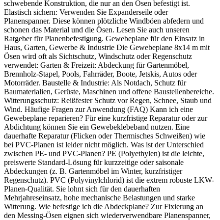
schwebende Konstruktion, die nur an den Ösen befestigt ist.
Elastisch sichern: Verwenden Sie Expanderseile oder
Planenspanner. Diese können plötzliche Windböen abfedern und
schonen das Material und die Ösen. Lesen Sie auch unseren
Ratgeber für Planenbefestigung. Gewebeplane für den Einsatz in
Haus, Garten, Gewerbe & Industrie Die Gewebeplane 8x14 m mit
Ösen wird oft als Sichtschutz, Windschutz oder Regenschutz
verwendet: Garten & Freizeit: Abdeckung für Gartenmöbel,
Brennholz-Stapel, Pools, Fahrräder, Boote, Jetskis, Autos oder
Motorräder. Baustelle & Industrie: Als Notdach, Schutz für
Baumaterialien, Gerüste, Maschinen und offene Baustellenbereiche.
Witterungsschutz: Reißfester Schutz vor Regen, Schnee, Staub und
Wind. Häufige Fragen zur Anwendung (FAQ) Kann ich eine
Gewebeplane reparieren? Für eine kurzfristige Reparatur oder zur
Abdichtung können Sie ein Gewebeklebeband nutzen. Eine
dauerhafte Reparatur (Flicken oder Thermisches Schweißen) wie
bei PVC-Planen ist leider nicht möglich. Was ist der Unterschied
zwischen PE- und PVC-Planen? PE (Polyethylen) ist die leichte,
preiswerte Standard-Lösung für kurzzeitige oder saisonale
Abdeckungen (z. B. Gartenmöbel im Winter, kurzfristiger
Regenschutz). PVC (Polyvinylchlorid) ist die extrem robuste LKW-
Planen-Qualität. Sie lohnt sich für den dauerhaften
Mehrjahreseinsatz, hohe mechanische Belastungen und starke
Witterung. Wie befestige ich die Abdeckplane? Zur Fixierung an
den Messing-Ösen eignen sich wiederverwendbare Planenspanner,