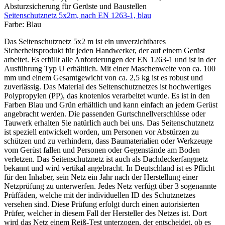
Seitenschutznetz 5x2m, nach EN 1263-1, blau
Farbe:
Blau
Das Seitenschutznetz 5x2 m ist ein unverzichtbares
Sicherheitsprodukt für jeden Handwerker, der auf einem Gerüst
arbeitet. Es erfüllt alle Anforderungen der EN 1263-1 und ist in der
Ausführung Typ U erhältlich. Mit einer Maschenweite von ca. 100
mm und einem Gesamtgewicht von ca. 2,5 kg ist es robust und
zuverlässig. Das Material des Seitenschutznetzes ist hochwertiges
Polypropylen (PP), das knotenlos verarbeitet wurde. Es ist in den
Farben Blau und Grün erhältlich und kann einfach an jedem Gerüst
angebracht werden. Die passenden Gurtschnellverschlüsse oder
Tauwerk erhalten Sie natürlich auch bei uns. Das Seitenschutznetz
ist speziell entwickelt worden, um Personen vor Abstürzen zu
schützen und zu verhindern, dass Baumaterialien oder Werkzeuge
vom Gerüst fallen und Personen oder Gegenstände am Boden
verletzen. Das Seitenschutznetz ist auch als Dachdeckerfangnetz
bekannt und wird vertikal angebracht. In Deutschland ist es Pflicht
für den Inhaber, sein Netz ein Jahr nach der Herstellung einer
Netzprüfung zu unterwerfen. Jedes Netz verfügt über 3 sogenannte
Prüffäden, welche mit der individuellen ID des Schutznetzes
versehen sind. Diese Prüfung erfolgt durch einen autorisierten
Prüfer, welcher in diesem Fall der Hersteller des Netzes ist. Dort
wird das Netz einem Reiß-Test unterzogen, der entscheidet, ob es