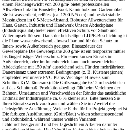
einem Flächengewicht von 260 g/m² bietet professionellen
Allwetterschutz für Baustelle, Boot, Kaminholz und Gartenmöbel.
Sie ist wasserdicht, reißfest (ca. 1200 N/5 cm) und besitzt stabile
Messingösen im 0,5-Meter-Abstand. Robuster Allwetterschutz für
Haus, Garten, Industrie und Handwerk Unsere Abdeckplane
(Industriequalität) bietet einen effektiven Schutz vor Staub und
Witterungseinflüssen. Dank der beidseitigen LDPE-Beschichtung ist
die Plane wasserabweisend, abwaschbar und für den Schutz im
Innen- sowie Außenbereich geeignet. Einsatzdauer der
Gewebeplane Die Gewebeplane 260 g/m² ist ein temporärer mittler-
bis längerfristiger Wetterschutz. Für einen kurzen Einsatz im
Außenbereich, oder im Innenbereich kann auch unsere leichte
Abdeckplane mit 150 g/m² ausreichend sein. Für den mehrjährigen
Dauereinsatz unter extremen Bedingungen (z. B. Küstenregionen)
empfehlen wir unsere PVC-Plane. Wichtiger Hinweis zum
Schnittmaß (Maßtoleranz): Die Größenangabe 6x12 m bezieht sich
auf das Schnittmaß. Produktionsbedingt fällt beim Verleimen der
Bahnen, Umsäumen und Verschweißen der Ränder das tatsächliche
Endmaß der Industrieplane ca. 6 % kleiner aus. Bitte messen Sie
Ihren Einsatzzweck vorab aus und wählen Sie im Zweifel die
nächstgrößere Ausführung. Welche Farbe für Ihr Projekt geeignet ist
Die farbigen Ausführungen (Grün/Blau) wirken schattenspendend
und abdunkelnd, während unsere weißen Varianten
lichtdurchlässiger sind und bei Tageslicht ein Arbeiten darunter
ermöglichen.Hinweis: Die Grün/Blau-Variante bietet beidseitig die