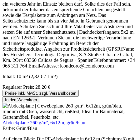
ein weiteres Jahr im Einsatz bleiben darf. Sollte dies der Fall sein,
bekommt der Inhaber das entsprechende Gutachten ausgestellt
sowie die Testplakette zum Anbringen am Netz. Das
Seitenschutznetz kann bis zu vier Jahre in Gebrauch genommen
werden. Schützen Sie sich und Ihre Mitarbeiter vor Abstürzen und
setzen Sie auf unser Seitenschutznetz | Dachdeckerfangnetz 5x2 m,
nach EN 1263-1. Vertrauen Sie auf die hochwertige Verarbeitung
und unsere langjährige Erfahrung im Bereich der
Sicherheitsprodukte. Angaben zur Produktsicherheit (GPSR)Name
des Herstellers: Tecnologia Deportiva, S.A.Straße: Ctra. de Catral,
Km. 2Ort: 03360 Callosa de Segura - SpanienTelefonnummer: +34
965 311 764 Email-Adresse: leondeoro@leondeoro.com
Inhalt:
10 m²
(2,82 € / 1 m²)
Regulärer Preis:
28,20 €
Preise inkl. MwSt. zzgl. Versandkosten
In den Warenkorb
Abdeckplane 260 g/m², 6x12m, grün/blau
Farbe:
Grün/Blau
Auf einen Blick: Die PE-Abdeckplane in 6x12 m (Schnittmaß) mit