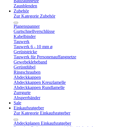
Bauzaunnetze
Zaunblenden
Zubehör
Zur Kategorie Zubehör
Planenspanner
Gurtschnellverschlüsse
Kabelbinder
Tauwerk
Tauwerk 6 - 10 mm ø
Gerüststricke
Tauwerk für Personenauffangnetze
Gewebeklebeband
Gerüstdübel
Ringschrauben
Abdeckkappen
Abdeckkappen Kreuzlamelle
Abdeckkappen Rundlamelle
Zurrgurte
Absperrbänder
Sale
Einkaufsratgeber
Zur Kategorie Einkaufsratgeber
Abdeckplanen Einkaufsratgeber