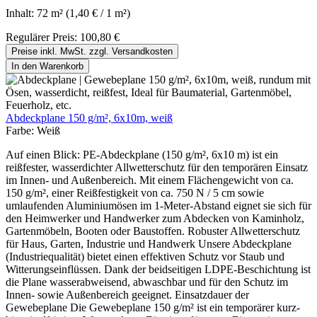
Inhalt:
72 m²
(1,40 € / 1 m²)
Regulärer Preis:
100,80 €
Preise inkl. MwSt. zzgl. Versandkosten
In den Warenkorb
Abdeckplane 150 g/m², 6x10m, weiß
Farbe:
Weiß
Auf einen Blick: PE-Abdeckplane (150 g/m², 6x10 m) ist ein
reißfester, wasserdichter Allwetterschutz für den temporären Einsatz
im Innen- und Außenbereich. Mit einem Flächengewicht von ca.
150 g/m², einer Reißfestigkeit von ca. 750 N / 5 cm sowie
umlaufenden Aluminiumösen im 1-Meter-Abstand eignet sie sich für
den Heimwerker und Handwerker zum Abdecken von Kaminholz,
Gartenmöbeln, Booten oder Baustoffen. Robuster Allwetterschutz
für Haus, Garten, Industrie und Handwerk Unsere Abdeckplane
(Industriequalität) bietet einen effektiven Schutz vor Staub und
Witterungseinflüssen. Dank der beidseitigen LDPE-Beschichtung ist
die Plane wasserabweisend, abwaschbar und für den Schutz im
Innen- sowie Außenbereich geeignet. Einsatzdauer der
Gewebeplane Die Gewebeplane 150 g/m² ist ein temporärer kurz-