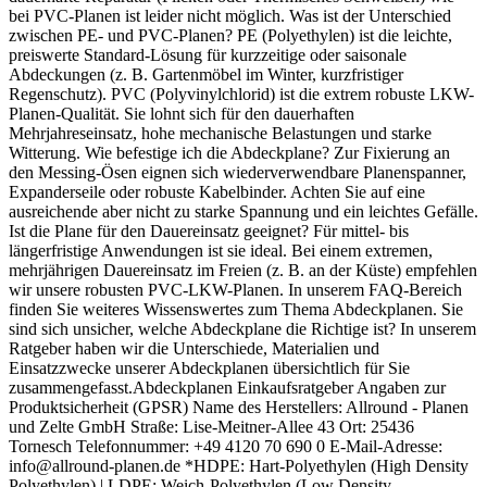
bei PVC-Planen ist leider nicht möglich. Was ist der Unterschied
zwischen PE- und PVC-Planen? PE (Polyethylen) ist die leichte,
preiswerte Standard-Lösung für kurzzeitige oder saisonale
Abdeckungen (z. B. Gartenmöbel im Winter, kurzfristiger
Regenschutz). PVC (Polyvinylchlorid) ist die extrem robuste LKW-
Planen-Qualität. Sie lohnt sich für den dauerhaften
Mehrjahreseinsatz, hohe mechanische Belastungen und starke
Witterung. Wie befestige ich die Abdeckplane? Zur Fixierung an
den Messing-Ösen eignen sich wiederverwendbare Planenspanner,
Expanderseile oder robuste Kabelbinder. Achten Sie auf eine
ausreichende aber nicht zu starke Spannung und ein leichtes Gefälle.
Ist die Plane für den Dauereinsatz geeignet? Für mittel- bis
längerfristige Anwendungen ist sie ideal. Bei einem extremen,
mehrjährigen Dauereinsatz im Freien (z. B. an der Küste) empfehlen
wir unsere robusten PVC-LKW-Planen. In unserem FAQ-Bereich
finden Sie weiteres Wissenswertes zum Thema Abdeckplanen. Sie
sind sich unsicher, welche Abdeckplane die Richtige ist? In unserem
Ratgeber haben wir die Unterschiede, Materialien und
Einsatzzwecke unserer Abdeckplanen übersichtlich für Sie
zusammengefasst.Abdeckplanen Einkaufsratgeber Angaben zur
Produktsicherheit (GPSR) Name des Herstellers: Allround - Planen
und Zelte GmbH Straße: Lise-Meitner-Allee 43 Ort: 25436
Tornesch Telefonnummer: +49 4120 70 690 0 E-Mail-Adresse:
info@allround-planen.de *HDPE: Hart-Polyethylen (High Density
Polyethylen) | LDPE: Weich-Polyethylen (Low Density