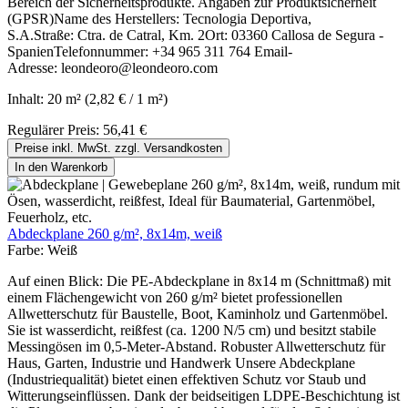
Bereich der Sicherheitsprodukte. Angaben zur Produktsicherheit
(GPSR)Name des Herstellers: Tecnologia Deportiva,
S.A.Straße: Ctra. de Catral, Km. 2Ort: 03360 Callosa de Segura -
SpanienTelefonnummer: +34 965 311 764 Email-
Adresse: leondeoro@leondeoro.com
Inhalt:
20 m²
(2,82 € / 1 m²)
Regulärer Preis:
56,41 €
Preise inkl. MwSt. zzgl. Versandkosten
In den Warenkorb
Abdeckplane 260 g/m², 8x14m, weiß
Farbe:
Weiß
Auf einen Blick: Die PE-Abdeckplane in 8x14 m (Schnittmaß) mit
einem Flächengewicht von 260 g/m² bietet professionellen
Allwetterschutz für Baustelle, Boot, Kaminholz und Gartenmöbel.
Sie ist wasserdicht, reißfest (ca. 1200 N/5 cm) und besitzt stabile
Messingösen im 0,5-Meter-Abstand. Robuster Allwetterschutz für
Haus, Garten, Industrie und Handwerk Unsere Abdeckplane
(Industriequalität) bietet einen effektiven Schutz vor Staub und
Witterungseinflüssen. Dank der beidseitigen LDPE-Beschichtung ist