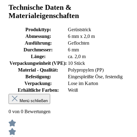
Technische Daten &
Materialeigenschaften
Produkttyp:
Gerüststrick
Abmessung:
6 mm x 2,0 m
Ausführung:
Geflochten
Durchmesser:
6 mm
Länge:
ca. 2,0 m
Verpackungseinheit (VPE):
10 Stück
Material - Qualität:
Polypropylen (PP)
Befestigung:
Eingespleißte Öse, festendig
Verpackung:
Lose im Karton
Erhältliche Farben:
Weiß
Menü schließen
0 von 0 Bewertungen