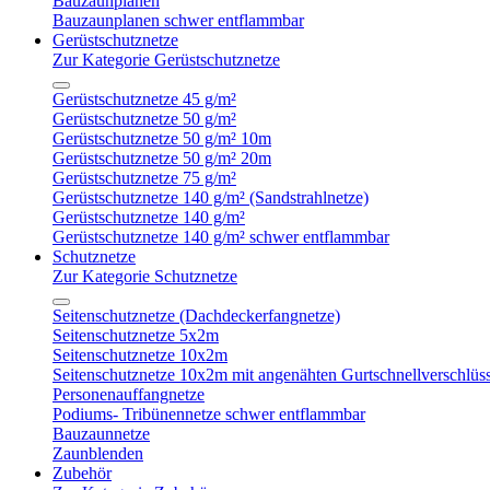
Bauzaunplanen
Bauzaunplanen schwer entflammbar
Gerüstschutznetze
Zur Kategorie Gerüstschutznetze
Gerüstschutznetze 45 g/m²
Gerüstschutznetze 50 g/m²
Gerüstschutznetze 50 g/m² 10m
Gerüstschutznetze 50 g/m² 20m
Gerüstschutznetze 75 g/m²
Gerüstschutznetze 140 g/m² (Sandstrahlnetze)
Gerüstschutznetze 140 g/m²
Gerüstschutznetze 140 g/m² schwer entflammbar
Schutznetze
Zur Kategorie Schutznetze
Seitenschutznetze (Dachdeckerfangnetze)
Seitenschutznetze 5x2m
Seitenschutznetze 10x2m
Seitenschutznetze 10x2m mit angenähten Gurtschnellverschlüs
Personenauffangnetze
Podiums- Tribünennetze schwer entflammbar
Bauzaunnetze
Zaunblenden
Zubehör