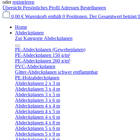
oder
registrieren
Übersicht
Persönliches Profil
Adressen
Bestellungen
0,00 €
Warenkorb enthält 0 Positionen. Der Gesamtwert beträgt 0
Home
Abdeckplanen
Zur Kategorie Abdeckplanen
PE-Abdeckplanen (Gewebeplanen)
PE-Abdeckplanen 150 g/m²
PE-Abdeckplanen 260 g/m²
PVC-Abdeckplanen
Gitter-Abdeckplanen schwer entflammbar
PE-Holzabdeckplanen
Abdeckplanen 2 x 3 m
Abdeckplanen 3 x 4 m
Abdeckplanen 3 x 5 m
Abdeckplanen 3 x 6 m
Abdeckplanen 4 x 4 m
Abdeckplanen 4 x 5 m
Abdeckplanen 4 x 6 m
Abdeckplanen 4 x 8 m
Abdeckplanen 5 x 6 m
Abdeckplanen 5 x 9 m
Abdeckplanen 6 x 8 m