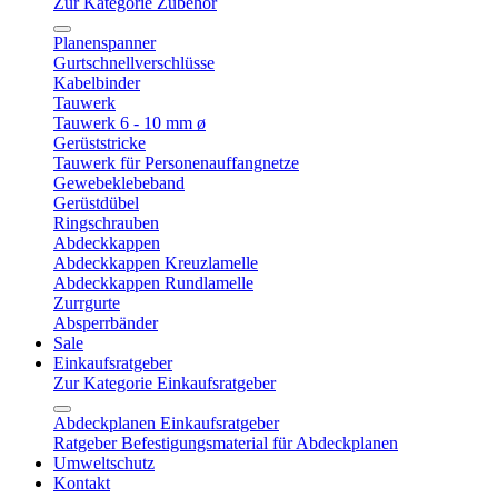
Zur Kategorie Zubehör
Planenspanner
Gurtschnellverschlüsse
Kabelbinder
Tauwerk
Tauwerk 6 - 10 mm ø
Gerüststricke
Tauwerk für Personenauffangnetze
Gewebeklebeband
Gerüstdübel
Ringschrauben
Abdeckkappen
Abdeckkappen Kreuzlamelle
Abdeckkappen Rundlamelle
Zurrgurte
Absperrbänder
Sale
Einkaufsratgeber
Zur Kategorie Einkaufsratgeber
Abdeckplanen Einkaufsratgeber
Ratgeber Befestigungsmaterial für Abdeckplanen
Umweltschutz
Kontakt