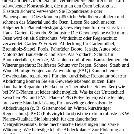
direkt auf dem zu Objekt auf. Vermeiden Sie eine frei in der Luft
schwebende Konstruktion, die nur an den Ösen befestigt ist.
Elastisch sichern: Verwenden Sie Expanderseile oder
Planenspanner. Diese können plötzliche Windböen abfedern und
schonen das Material und die Ösen. Lesen Sie auch unseren
Ratgeber für Planenbefestigung. Gewebeplane für den Einsatz in
Haus, Garten, Gewerbe & Industrie Die Gewebeplane 6x10 m mit
Ösen wird oft als Sichtschutz, Windschutz oder Regenschutz
verwendet: Garten & Freizeit: Abdeckung für Gartenmöbel,
Brennholz-Stapel, Pools, Fahrräder, Boote, Jetskis, Autos oder
Motorräder. Baustelle & Industrie: Als Notdach, Schutz für
Baumaterialien, Gerüste, Maschinen und offene Baustellenbereiche.
Witterungsschutz: Reißfester Schutz vor Regen, Schnee, Staub und
Wind. Häufige Fragen zur Anwendung (FAQ) Kann ich eine
Gewebeplane reparieren? Für eine kurzfristige Reparatur oder zur
Abdichtung können Sie ein Gewebeklebeband nutzen. Eine
dauerhafte Reparatur (Flicken oder Thermisches Schweißen) wie
bei PVC-Planen ist leider nicht möglich. Was ist der Unterschied
zwischen PE- und PVC-Planen? PE (Polyethylen) ist die leichte,
preiswerte Standard-Lösung für kurzzeitige oder saisonale
Abdeckungen (z. B. Gartenmöbel im Winter, kurzfristiger
Regenschutz). PVC (Polyvinylchlorid) ist die extrem robuste LKW-
Planen-Qualität. Sie lohnt sich für den dauerhaften
Mehrjahreseinsatz, hohe mechanische Belastungen und starke
Witterung. Wie befestige ich die Abdeckplane? Zur Fixierung an