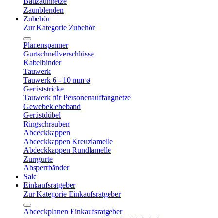
Bauzaunnetze
Zaunblenden
Zubehör
Zur Kategorie Zubehör
Planenspanner
Gurtschnellverschlüsse
Kabelbinder
Tauwerk
Tauwerk 6 - 10 mm ø
Gerüststricke
Tauwerk für Personenauffangnetze
Gewebeklebeband
Gerüstdübel
Ringschrauben
Abdeckkappen
Abdeckkappen Kreuzlamelle
Abdeckkappen Rundlamelle
Zurrgurte
Absperrbänder
Sale
Einkaufsratgeber
Zur Kategorie Einkaufsratgeber
Abdeckplanen Einkaufsratgeber