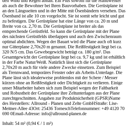
den Wind und Regen abhält. Ein Plus sowohl für die Handwerker
als auch die Bewohner bei Ihren Bauvorhaben. Die Gerüstplane ist
an den Längsseiten und in der Mitte mit Ösenbändern versehen. Das
Ösenband ist alle 10 cm vorgelocht. Sie ist somit sehr leicht und gut
zu befestigen. Die Gerüstplane hat eine Länge von ca. 20 m und
Breite von ca. 2,70 m. Die Gerüstplane ist breiter als das
entsprechende Gerüstfeld. So kann die Gerüstplane mit der Plane
des nächsten Gerüstfelds überlappen und auch den Zwischenraum
optimal abdichten. Wegen der Bauart wird die Plane auch oft kurz
nur Gitterplane 2,70x20 m genannt. Die Reißfestigkeit liegt bei ca.
320 N/5 cm. Das Gewebegewicht beträgt ca. 180 g/m². Das
Gesamtgewicht der Gerüstplane liegt bei ca. 9,7 kg und ist erhältlich
in der Farbe Natur/Weiß. Natürlich lässt sich die Gerüstplane
2,70x20 m auch für viele andere Zwecke einsetzen. Zum Beispiel
als Trennwand, temporäres Fenster oder als Arbeits-Unterlage. Die
Plane lässt sich idealerweise problemlos mit der Schere / Messer
kürzen ohne an Reißfestigkeit oder Dichtigkeit zu verlieren. Einige
unser Mitarbeiter haben sich zum Beispiel wegen der Faltbarkeit
und Robustheit der Gerüstplane ihre Zeltunterlagen aus der Plane
zurechtgeschnitten. Angaben zur Produktsicherheit (GPSR)Name
des Herstellers: Allround - Planen und Zelte GmbHStraße: Lise-
Meitner-Allee 43Ort: 25436 TorneschTelefonnummer: +49 4120 70
690 0Email-Adresse: info@allround-planen.de
Inhalt:
54 m²
(0,94 € / 1 m²)