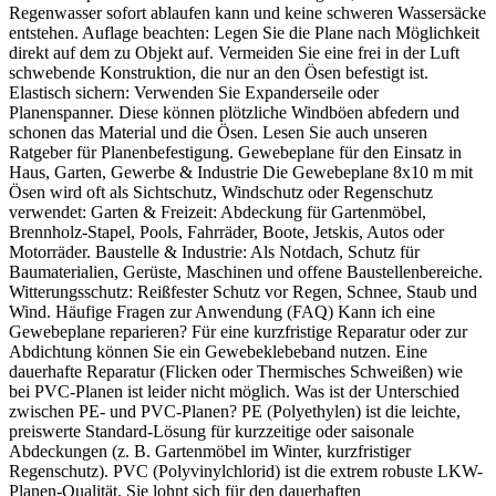
Regenwasser sofort ablaufen kann und keine schweren Wassersäcke
entstehen. Auflage beachten: Legen Sie die Plane nach Möglichkeit
direkt auf dem zu Objekt auf. Vermeiden Sie eine frei in der Luft
schwebende Konstruktion, die nur an den Ösen befestigt ist.
Elastisch sichern: Verwenden Sie Expanderseile oder
Planenspanner. Diese können plötzliche Windböen abfedern und
schonen das Material und die Ösen. Lesen Sie auch unseren
Ratgeber für Planenbefestigung. Gewebeplane für den Einsatz in
Haus, Garten, Gewerbe & Industrie Die Gewebeplane 8x10 m mit
Ösen wird oft als Sichtschutz, Windschutz oder Regenschutz
verwendet: Garten & Freizeit: Abdeckung für Gartenmöbel,
Brennholz-Stapel, Pools, Fahrräder, Boote, Jetskis, Autos oder
Motorräder. Baustelle & Industrie: Als Notdach, Schutz für
Baumaterialien, Gerüste, Maschinen und offene Baustellenbereiche.
Witterungsschutz: Reißfester Schutz vor Regen, Schnee, Staub und
Wind. Häufige Fragen zur Anwendung (FAQ) Kann ich eine
Gewebeplane reparieren? Für eine kurzfristige Reparatur oder zur
Abdichtung können Sie ein Gewebeklebeband nutzen. Eine
dauerhafte Reparatur (Flicken oder Thermisches Schweißen) wie
bei PVC-Planen ist leider nicht möglich. Was ist der Unterschied
zwischen PE- und PVC-Planen? PE (Polyethylen) ist die leichte,
preiswerte Standard-Lösung für kurzzeitige oder saisonale
Abdeckungen (z. B. Gartenmöbel im Winter, kurzfristiger
Regenschutz). PVC (Polyvinylchlorid) ist die extrem robuste LKW-
Planen-Qualität. Sie lohnt sich für den dauerhaften