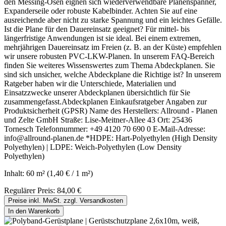
den Messing-Ösen eignen sich wiederverwendbare Planenspanner,
Expanderseile oder robuste Kabelbinder. Achten Sie auf eine
ausreichende aber nicht zu starke Spannung und ein leichtes Gefälle.
Ist die Plane für den Dauereinsatz geeignet? Für mittel- bis
längerfristige Anwendungen ist sie ideal. Bei einem extremen,
mehrjährigen Dauereinsatz im Freien (z. B. an der Küste) empfehlen
wir unsere robusten PVC-LKW-Planen. In unserem FAQ-Bereich
finden Sie weiteres Wissenswertes zum Thema Abdeckplanen. Sie
sind sich unsicher, welche Abdeckplane die Richtige ist? In unserem
Ratgeber haben wir die Unterschiede, Materialien und
Einsatzzwecke unserer Abdeckplanen übersichtlich für Sie
zusammengefasst.Abdeckplanen Einkaufsratgeber Angaben zur
Produktsicherheit (GPSR) Name des Herstellers: Allround - Planen
und Zelte GmbH Straße: Lise-Meitner-Allee 43 Ort: 25436
Tornesch Telefonnummer: +49 4120 70 690 0 E-Mail-Adresse:
info@allround-planen.de *HDPE: Hart-Polyethylen (High Density
Polyethylen) | LDPE: Weich-Polyethylen (Low Density
Polyethylen)
Inhalt:
60 m²
(1,40 € / 1 m²)
Regulärer Preis:
84,00 €
Preise inkl. MwSt. zzgl. Versandkosten
In den Warenkorb