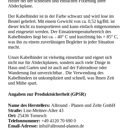
Helfer bei der schnellen und einfachen Fixierung Ihrer
Abdeckplane.
Der Kabelbinder ist in der Farbe schwarz und wird lose im
Beutel geliefert. Mit einem Gewicht von ca. 0,52 kg/Btl. ist
dieser leicht zu transportieren und kann einfach mitgenommen
und eingesetzt werden. Der Einsatztemperaturbereich des
Kabelbinders liegt bei ca. - 40° C und kurzfristig bis + 85° C,
was ihn zu einem zuverlässigen Begleiter in jeder Situation
macht.
Unser Kabelbinder ist vielseitig einsetzbar und eignet sich
nicht nur für Abdeckplanen, sondern auch viele Dinge in
Haus und Garten und ist auch auf der Fahrradtour oder
Wanderung fast unverzichtbar . Die Verwendung des
Kabelbinders ist unkompliziert und schnell, was Ihnen Zeit
und Mühe spart.
Angaben zur Produktsicherheit (GPSR)
Name des Herstellers:
Allround - Planen und Zelte GmbH
Straße:
Lise-Meitner-Allee 43
Ort:
25436 Tornesch
Telefonnummer:
+49 4120 70 690 0
Email-Adresse:
info@allround-planen.de