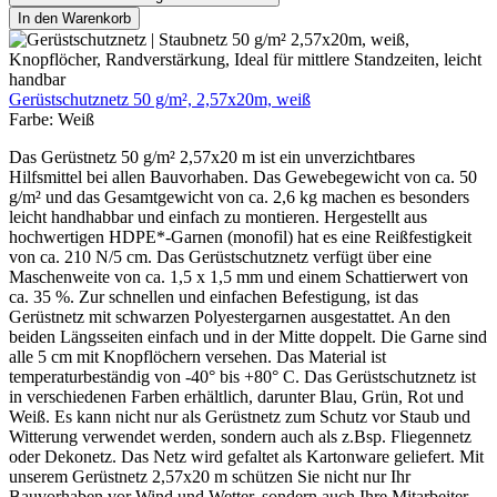
In den Warenkorb
Gerüstschutznetz 50 g/m², 2,57x20m, weiß
Farbe:
Weiß
Das Gerüstnetz 50 g/m² 2,57x20 m ist ein unverzichtbares
Hilfsmittel bei allen Bauvorhaben. Das Gewebegewicht von ca. 50
g/m² und das Gesamtgewicht von ca. 2,6 kg machen es besonders
leicht handhabbar und einfach zu montieren. Hergestellt aus
hochwertigen HDPE*-Garnen (monofil) hat es eine Reißfestigkeit
von ca. 210 N/5 cm. Das Gerüstschutznetz verfügt über eine
Maschenweite von ca. 1,5 x 1,5 mm und einem Schattierwert von
ca. 35 %. Zur schnellen und einfachen Befestigung, ist das
Gerüstnetz mit schwarzen Polyestergarnen ausgestattet. An den
beiden Längsseiten einfach und in der Mitte doppelt. Die Garne sind
alle 5 cm mit Knopflöchern versehen. Das Material ist
temperaturbeständig von -40° bis +80° C. Das Gerüstschutznetz ist
in verschiedenen Farben erhältlich, darunter Blau, Grün, Rot und
Weiß. Es kann nicht nur als Gerüstnetz zum Schutz vor Staub und
Witterung verwendet werden, sondern auch als z.Bsp. Fliegennetz
oder Dekonetz. Das Netz wird gefaltet als Kartonware geliefert. Mit
unserem Gerüstnetz 2,57x20 m schützen Sie nicht nur Ihr
Bauvorhaben vor Wind und Wetter, sondern auch Ihre Mitarbeiter