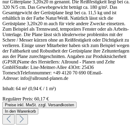
nur Gitterplane 3,20x20 m genannt. Die Reißfestigkeit liegt bei ca.
320 N/5 cm. Das Gewebegewicht beträgt ca. 180 g/m². Das
Gesamtgewicht der Gerüstplane liegt bei ca. 11,5 kg und ist
erhältlich in der Farbe Natur/Weiß. Natürlich lässt sich die
Gerüstplane 3,20x20 m auch für viele andere Zwecke einsetzen.
Zum Beispiel als Trennwand, temporäres Fenster oder als Arbeits-
Unterlage. Die Plane lässt sich idealerweise problemlos mit der
Schere / Messer kürzen ohne an Reißfestigkeit oder Dichtigkeit zu
verlieren. Einige unser Mitarbeiter haben sich zum Beispiel wegen
der Faltbarkeit und Robustheit der Gerüstplane ihre Zeltunterlagen
aus der Plane zurechtgeschnitten. Angaben zur Produktsicherheit
(GPSR)Name des Herstellers: Allround - Planen und Zelte
GmbHStraße: Lise-Meitner-Allee 43Ort: 25436
TorneschTelefonnummer: +49 4120 70 690 0Email-
Adresse: info@allround-planen.de
Inhalt:
64 m²
(0,94 € / 1 m²)
Regulärer Preis:
60,17 €
Preise inkl. MwSt. zzgl. Versandkosten
In den Warenkorb