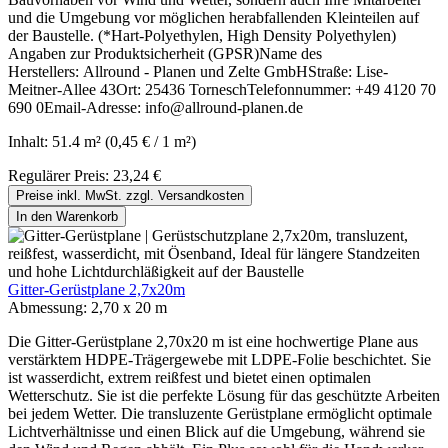
und die Umgebung vor möglichen herabfallenden Kleinteilen auf
der Baustelle. (*Hart-Polyethylen, High Density Polyethylen)
Angaben zur Produktsicherheit (GPSR)Name des
Herstellers: Allround - Planen und Zelte GmbHStraße: Lise-
Meitner-Allee 43Ort: 25436 TorneschTelefonnummer: +49 4120 70
690 0Email-Adresse: info@allround-planen.de
Inhalt:
51.4 m²
(0,45 € / 1 m²)
Regulärer Preis:
23,24 €
Preise inkl. MwSt. zzgl. Versandkosten
In den Warenkorb
Gitter-Gerüstplane 2,7x20m
Abmessung:
2,70 x 20 m
Die Gitter-Gerüstplane 2,70x20 m ist eine hochwertige Plane aus
verstärktem HDPE-Trägergewebe mit LDPE-Folie beschichtet. Sie
ist wasserdicht, extrem reißfest und bietet einen optimalen
Wetterschutz. Sie ist die perfekte Lösung für das geschützte Arbeiten
bei jedem Wetter. Die transluzente Gerüstplane ermöglicht optimale
Lichtverhältnisse und einen Blick auf die Umgebung, während sie