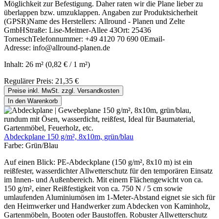
Möglichkeit zur Befestigung. Daher raten wir die Plane lieber zu
überlappen bzw. umzuklappen. Angaben zur Produktsicherheit
(GPSR)Name des Herstellers: Allround - Planen und Zelte
GmbHStraße: Lise-Meitner-Allee 43Ort: 25436
TorneschTelefonnummer: +49 4120 70 690 0Email-
Adresse: info@allround-planen.de
Inhalt:
26 m²
(0,82 € / 1 m²)
Regulärer Preis:
21,35 €
Preise inkl. MwSt. zzgl. Versandkosten
In den Warenkorb
Abdeckplane 150 g/m², 8x10m, grün/blau
Farbe:
Grün/Blau
Auf einen Blick: PE-Abdeckplane (150 g/m², 8x10 m) ist ein
reißfester, wasserdichter Allwetterschutz für den temporären Einsatz
im Innen- und Außenbereich. Mit einem Flächengewicht von ca.
150 g/m², einer Reißfestigkeit von ca. 750 N / 5 cm sowie
umlaufenden Aluminiumösen im 1-Meter-Abstand eignet sie sich für
den Heimwerker und Handwerker zum Abdecken von Kaminholz,
Gartenmöbeln, Booten oder Baustoffen. Robuster Allwetterschutz