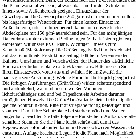
die Plane wasserabweisend, abwaschbar und für den Schutz im
Innen- sowie Außenbereich geeignet. Einsatzdauer der
Gewebeplane Die Gewebeplane 260 g/m² ist ein temporärer mittler-
bis längerfristiger Wetterschutz. Für einen kurzen Einsatz im
Außenbereich, oder im Innenbereich kann auch unsere leichte
Abdeckplane mit 150 g/m² ausreichend sein. Für den mehrjährigen
Dauereinsatz unter extremen Bedingungen (z. B. Küstenregionen)
empfehlen wir unsere PVC-Plane. Wichtiger Hinweis zum
Schnittmaß (Maßtoleranz): Die Größenangabe 6x10 m bezieht sich
auf das Schnittmaß. Produktionsbedingt fällt beim Verleimen der
Bahnen, Umsäumen und Verschweißen der Ränder das tatsächliche
Endmaß der Industrieplane ca. 6 % kleiner aus. Bitte messen Sie
Ihren Einsatzzweck vorab aus und wählen Sie im Zweifel die
nächstgrößere Ausführung. Welche Farbe für Ihr Projekt geeignet ist
Die farbigen Ausführungen (Grün/Blau) wirken schattenspendend
und abdunkelnd, während unsere weißen Varianten
lichtdurchlässiger sind und bei Tageslicht ein Arbeiten darunter
ermöglichen.Hinweis: Die Grün/Blau-Variante bietet beidseitig die
gleiche Schutzfunktion. Eine Industrieplane richtig befestigen und
spannen: Damit Ihre Schutzplane bei starkem Wind und Wetter
länger hält, beachten Sie bitte folgende Punkte beim Aufbau: Gefälle
schaffen: Spannen Sie die Plane leicht schräg auf, damit das
Regenwasser sofort ablaufen kann und keine schweren Wassersäcke
entstehen. Auflage beachten: Legen Sie die Plane nach Möglichkeit