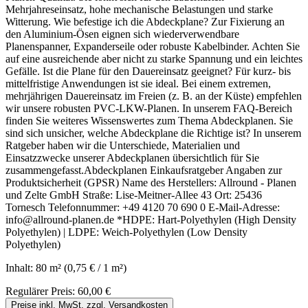
Mehrjahreseinsatz, hohe mechanische Belastungen und starke
Witterung. Wie befestige ich die Abdeckplane? Zur Fixierung an
den Aluminium-Ösen eignen sich wiederverwendbare
Planenspanner, Expanderseile oder robuste Kabelbinder. Achten Sie
auf eine ausreichende aber nicht zu starke Spannung und ein leichtes
Gefälle. Ist die Plane für den Dauereinsatz geeignet? Für kurz- bis
mittelfristige Anwendungen ist sie ideal. Bei einem extremen,
mehrjährigen Dauereinsatz im Freien (z. B. an der Küste) empfehlen
wir unsere robusten PVC-LKW-Planen. In unserem FAQ-Bereich
finden Sie weiteres Wissenswertes zum Thema Abdeckplanen. Sie
sind sich unsicher, welche Abdeckplane die Richtige ist? In unserem
Ratgeber haben wir die Unterschiede, Materialien und
Einsatzzwecke unserer Abdeckplanen übersichtlich für Sie
zusammengefasst.Abdeckplanen Einkaufsratgeber Angaben zur
Produktsicherheit (GPSR) Name des Herstellers: Allround - Planen
und Zelte GmbH Straße: Lise-Meitner-Allee 43 Ort: 25436
Tornesch Telefonnummer: +49 4120 70 690 0 E-Mail-Adresse:
info@allround-planen.de *HDPE: Hart-Polyethylen (High Density
Polyethylen) | LDPE: Weich-Polyethylen (Low Density
Polyethylen)
Inhalt:
80 m²
(0,75 € / 1 m²)
Regulärer Preis:
60,00 €
Preise inkl. MwSt. zzgl. Versandkosten