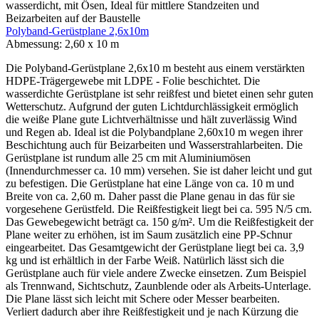
Polyband-Gerüstplane 2,6x10m
Abmessung:
2,60 x 10 m
Die Polyband-Gerüstplane 2,6x10 m besteht aus einem verstärkten
HDPE-Trägergewebe mit LDPE - Folie beschichtet. Die
wasserdichte Gerüstplane ist sehr reißfest und bietet einen sehr guten
Wetterschutz. Aufgrund der guten Lichtdurchlässigkeit ermöglich
die weiße Plane gute Lichtverhältnisse und hält zuverlässig Wind
und Regen ab. Ideal ist die Polybandplane 2,60x10 m wegen ihrer
Beschichtung auch für Beizarbeiten und Wasserstrahlarbeiten. Die
Gerüstplane ist rundum alle 25 cm mit Aluminiumösen
(Innendurchmesser ca. 10 mm) versehen. Sie ist daher leicht und gut
zu befestigen. Die Gerüstplane hat eine Länge von ca. 10 m und
Breite von ca. 2,60 m. Daher passt die Plane genau in das für sie
vorgesehene Gerüstfeld. Die Reißfestigkeit liegt bei ca. 595 N/5 cm.
Das Gewebegewicht beträgt ca. 150 g/m². Um die Reißfestigkeit der
Plane weiter zu erhöhen, ist im Saum zusätzlich eine PP-Schnur
eingearbeitet. Das Gesamtgewicht der Gerüstplane liegt bei ca. 3,9
kg und ist erhältlich in der Farbe Weiß. Natürlich lässt sich die
Gerüstplane auch für viele andere Zwecke einsetzen. Zum Beispiel
als Trennwand, Sichtschutz, Zaunblende oder als Arbeits-Unterlage.
Die Plane lässt sich leicht mit Schere oder Messer bearbeiten.
Verliert dadurch aber ihre Reißfestigkeit und je nach Kürzung die