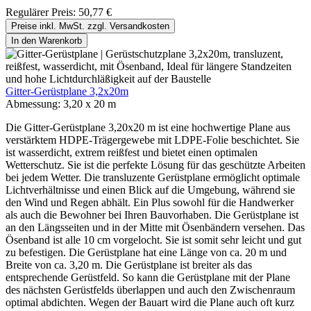
Regulärer Preis:
50,77 €
Preise inkl. MwSt. zzgl. Versandkosten
In den Warenkorb
Gitter-Gerüstplane 3,2x20m
Abmessung:
3,20 x 20 m
Die Gitter-Gerüstplane 3,20x20 m ist eine hochwertige Plane aus
verstärktem HDPE-Trägergewebe mit LDPE-Folie beschichtet. Sie
ist wasserdicht, extrem reißfest und bietet einen optimalen
Wetterschutz. Sie ist die perfekte Lösung für das geschützte Arbeiten
bei jedem Wetter. Die transluzente Gerüstplane ermöglicht optimale
Lichtverhältnisse und einen Blick auf die Umgebung, während sie
den Wind und Regen abhält. Ein Plus sowohl für die Handwerker
als auch die Bewohner bei Ihren Bauvorhaben. Die Gerüstplane ist
an den Längsseiten und in der Mitte mit Ösenbändern versehen. Das
Ösenband ist alle 10 cm vorgelocht. Sie ist somit sehr leicht und gut
zu befestigen. Die Gerüstplane hat eine Länge von ca. 20 m und
Breite von ca. 3,20 m. Die Gerüstplane ist breiter als das
entsprechende Gerüstfeld. So kann die Gerüstplane mit der Plane
des nächsten Gerüstfelds überlappen und auch den Zwischenraum
optimal abdichten. Wegen der Bauart wird die Plane auch oft kurz