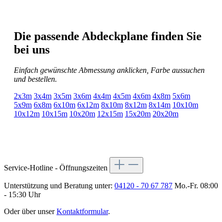
Die passende Abdeckplane finden Sie
bei uns
Einfach gewünschte Abmessung anklicken, Farbe aussuchen
und bestellen.
2x3m
3x4m
3x5m
3x6m
4x4m
4x5m
4x6m
4x8m
5x6m
5x9m
6x8m
6x10m
6x12m
8x10m
8x12m
8x14m
10x10m
10x12m
10x15m
10x20m
12x15m
15x20m
20x20m
Service-Hotline - Öffnungszeiten
Unterstützung und Beratung unter:
04120 - 70 67 787
Mo.-Fr. 08:00
- 15:30 Uhr
Oder über unser
Kontaktformular
.