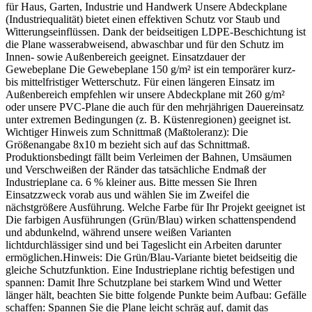
für Haus, Garten, Industrie und Handwerk Unsere Abdeckplane
(Industriequalität) bietet einen effektiven Schutz vor Staub und
Witterungseinflüssen. Dank der beidseitigen LDPE-Beschichtung ist
die Plane wasserabweisend, abwaschbar und für den Schutz im
Innen- sowie Außenbereich geeignet. Einsatzdauer der
Gewebeplane Die Gewebeplane 150 g/m² ist ein temporärer kurz-
bis mittelfristiger Wetterschutz. Für einen längeren Einsatz im
Außenbereich empfehlen wir unsere Abdeckplane mit 260 g/m²
oder unsere PVC-Plane die auch für den mehrjährigen Dauereinsatz
unter extremen Bedingungen (z. B. Küstenregionen) geeignet ist.
Wichtiger Hinweis zum Schnittmaß (Maßtoleranz): Die
Größenangabe 8x10 m bezieht sich auf das Schnittmaß.
Produktionsbedingt fällt beim Verleimen der Bahnen, Umsäumen
und Verschweißen der Ränder das tatsächliche Endmaß der
Industrieplane ca. 6 % kleiner aus. Bitte messen Sie Ihren
Einsatzzweck vorab aus und wählen Sie im Zweifel die
nächstgrößere Ausführung. Welche Farbe für Ihr Projekt geeignet ist
Die farbigen Ausführungen (Grün/Blau) wirken schattenspendend
und abdunkelnd, während unsere weißen Varianten
lichtdurchlässiger sind und bei Tageslicht ein Arbeiten darunter
ermöglichen.Hinweis: Die Grün/Blau-Variante bietet beidseitig die
gleiche Schutzfunktion. Eine Industrieplane richtig befestigen und
spannen: Damit Ihre Schutzplane bei starkem Wind und Wetter
länger hält, beachten Sie bitte folgende Punkte beim Aufbau: Gefälle
schaffen: Spannen Sie die Plane leicht schräg auf, damit das