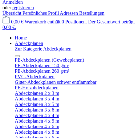
Anmelden
oder
registrieren
Übersicht
Persönliches Profil
Adressen
Bestellungen
0,00 €
Warenkorb enthält 0 Positionen. Der Gesamtwert beträgt
0,00 €.
Home
Abdeckplanen
Zur Kategorie Abdeckplanen
PE-Abdeckplanen (Gewebeplanen)
PE-Abdeckplanen 150 g/m²
PE-Abdeckplanen 260 g/m²
PVC-Abdeckplanen
Gitter-Abdeckplanen schwer entflammbar
PE-Holzabdeckplanen
Abdeckplanen 2 x 3 m
Abdeckplanen 3 x 4 m
Abdeckplanen 3 x 5 m
Abdeckplanen 3 x 6 m
Abdeckplanen 4 x 4 m
Abdeckplanen 4 x 5 m
Abdeckplanen 4 x 6 m
Abdeckplanen 4 x 8 m
Abdeckplanen 5 x 6 m