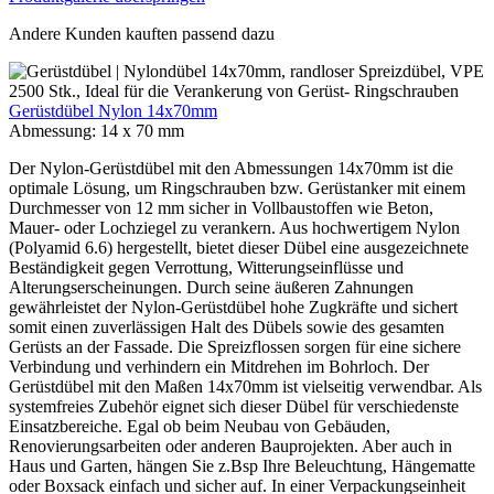
Andere Kunden kauften passend dazu
Gerüstdübel Nylon 14x70mm
Abmessung:
14 x 70 mm
Der Nylon-Gerüstdübel mit den Abmessungen 14x70mm ist die
optimale Lösung, um Ringschrauben bzw. Gerüstanker mit einem
Durchmesser von 12 mm sicher in Vollbaustoffen wie Beton,
Mauer- oder Lochziegel zu verankern. Aus hochwertigem Nylon
(Polyamid 6.6) hergestellt, bietet dieser Dübel eine ausgezeichnete
Beständigkeit gegen Verrottung, Witterungseinflüsse und
Alterungserscheinungen. Durch seine äußeren Zahnungen
gewährleistet der Nylon-Gerüstdübel hohe Zugkräfte und sichert
somit einen zuverlässigen Halt des Dübels sowie des gesamten
Gerüsts an der Fassade. Die Spreizflossen sorgen für eine sichere
Verbindung und verhindern ein Mitdrehen im Bohrloch. Der
Gerüstdübel mit den Maßen 14x70mm ist vielseitig verwendbar. Als
systemfreies Zubehör eignet sich dieser Dübel für verschiedenste
Einsatzbereiche. Egal ob beim Neubau von Gebäuden,
Renovierungsarbeiten oder anderen Bauprojekten. Aber auch in
Haus und Garten, hängen Sie z.Bsp Ihre Beleuchtung, Hängematte
oder Boxsack einfach und sicher auf. In einer Verpackungseinheit