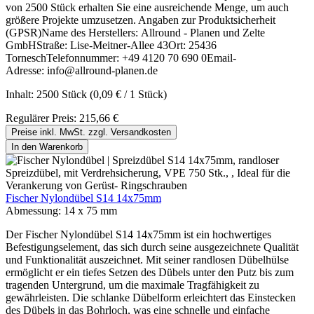
von 2500 Stück erhalten Sie eine ausreichende Menge, um auch
größere Projekte umzusetzen. Angaben zur Produktsicherheit
(GPSR)Name des Herstellers: Allround - Planen und Zelte
GmbHStraße: Lise-Meitner-Allee 43Ort: 25436
TorneschTelefonnummer: +49 4120 70 690 0Email-
Adresse: info@allround-planen.de
Inhalt:
2500 Stück
(0,09 € / 1 Stück)
Regulärer Preis:
215,66 €
Preise inkl. MwSt. zzgl. Versandkosten
In den Warenkorb
Fischer Nylondübel S14 14x75mm
Abmessung:
14 x 75 mm
Der Fischer Nylondübel S14 14x75mm ist ein hochwertiges
Befestigungselement, das sich durch seine ausgezeichnete Qualität
und Funktionalität auszeichnet. Mit seiner randlosen Dübelhülse
ermöglicht er ein tiefes Setzen des Dübels unter den Putz bis zum
tragenden Untergrund, um die maximale Tragfähigkeit zu
gewährleisten. Die schlanke Dübelform erleichtert das Einstecken
des Dübels in das Bohrloch, was eine schnelle und einfache