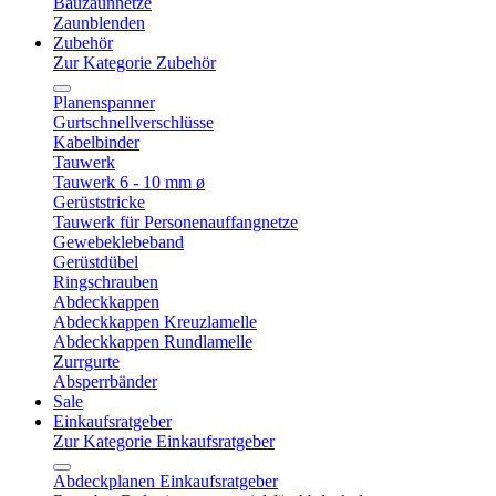
Bauzaunnetze
Zaunblenden
Zubehör
Zur Kategorie Zubehör
Planenspanner
Gurtschnellverschlüsse
Kabelbinder
Tauwerk
Tauwerk 6 - 10 mm ø
Gerüststricke
Tauwerk für Personenauffangnetze
Gewebeklebeband
Gerüstdübel
Ringschrauben
Abdeckkappen
Abdeckkappen Kreuzlamelle
Abdeckkappen Rundlamelle
Zurrgurte
Absperrbänder
Sale
Einkaufsratgeber
Zur Kategorie Einkaufsratgeber
Abdeckplanen Einkaufsratgeber