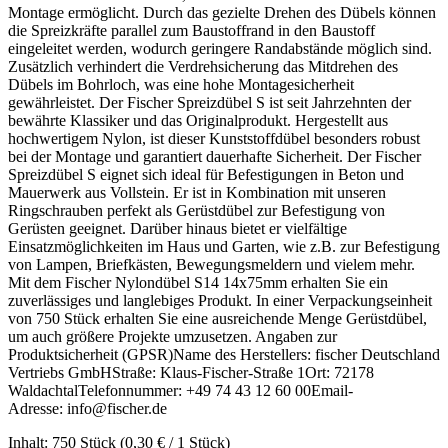
Montage ermöglicht. Durch das gezielte Drehen des Dübels können
die Spreizkräfte parallel zum Baustoffrand in den Baustoff
eingeleitet werden, wodurch geringere Randabstände möglich sind.
Zusätzlich verhindert die Verdrehsicherung das Mitdrehen des
Dübels im Bohrloch, was eine hohe Montagesicherheit
gewährleistet. Der Fischer Spreizdübel S ist seit Jahrzehnten der
bewährte Klassiker und das Originalprodukt. Hergestellt aus
hochwertigem Nylon, ist dieser Kunststoffdübel besonders robust
bei der Montage und garantiert dauerhafte Sicherheit. Der Fischer
Spreizdübel S eignet sich ideal für Befestigungen in Beton und
Mauerwerk aus Vollstein. Er ist in Kombination mit unseren
Ringschrauben perfekt als Gerüstdübel zur Befestigung von
Gerüsten geeignet. Darüber hinaus bietet er vielfältige
Einsatzmöglichkeiten im Haus und Garten, wie z.B. zur Befestigung
von Lampen, Briefkästen, Bewegungsmeldern und vielem mehr.
Mit dem Fischer Nylondübel S14 14x75mm erhalten Sie ein
zuverlässiges und langlebiges Produkt. In einer Verpackungseinheit
von 750 Stück erhalten Sie eine ausreichende Menge Gerüstdübel,
um auch größere Projekte umzusetzen. Angaben zur
Produktsicherheit (GPSR)Name des Herstellers: fischer Deutschland
Vertriebs GmbHStraße: Klaus-Fischer-Straße 1Ort: 72178
WaldachtalTelefonnummer: +49 74 43 12 60 00Email-
Adresse: info@fischer.de
Inhalt:
750 Stück
(0,30 € / 1 Stück)