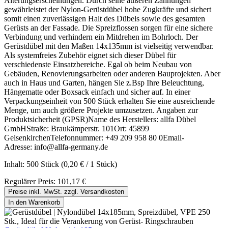
Alterungserscheinungen. Durch seine äußeren Zahnungen
gewährleistet der Nylon-Gerüstdübel hohe Zugkräfte und sichert
somit einen zuverlässigen Halt des Dübels sowie des gesamten
Gerüsts an der Fassade. Die Spreizflossen sorgen für eine sichere
Verbindung und verhindern ein Mitdrehen im Bohrloch. Der
Gerüstdübel mit den Maßen 14x135mm ist vielseitig verwendbar.
Als systemfreies Zubehör eignet sich dieser Dübel für
verschiedenste Einsatzbereiche. Egal ob beim Neubau von
Gebäuden, Renovierungsarbeiten oder anderen Bauprojekten. Aber
auch in Haus und Garten, hängen Sie z.Bsp Ihre Beleuchtung,
Hängematte oder Boxsack einfach und sicher auf. In einer
Verpackungseinheit von 500 Stück erhalten Sie eine ausreichende
Menge, um auch größere Projekte umzusetzen. Angaben zur
Produktsicherheit (GPSR)Name des Herstellers: allfa Dübel
GmbHStraße: Braukämperstr. 101Ort: 45899
GelsenkirchenTelefonnummer: +49 209 958 80 0Email-
Adresse: info@allfa-germany.de
Inhalt:
500 Stück
(0,20 € / 1 Stück)
Regulärer Preis:
101,17 €
Preise inkl. MwSt. zzgl. Versandkosten
In den Warenkorb