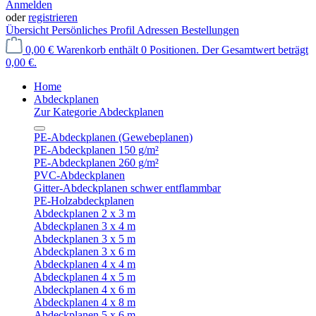
Anmelden
oder
registrieren
Übersicht
Persönliches Profil
Adressen
Bestellungen
0,00 €
Warenkorb enthält 0 Positionen. Der Gesamtwert beträgt
0,00 €.
Home
Abdeckplanen
Zur Kategorie Abdeckplanen
PE-Abdeckplanen (Gewebeplanen)
PE-Abdeckplanen 150 g/m²
PE-Abdeckplanen 260 g/m²
PVC-Abdeckplanen
Gitter-Abdeckplanen schwer entflammbar
PE-Holzabdeckplanen
Abdeckplanen 2 x 3 m
Abdeckplanen 3 x 4 m
Abdeckplanen 3 x 5 m
Abdeckplanen 3 x 6 m
Abdeckplanen 4 x 4 m
Abdeckplanen 4 x 5 m
Abdeckplanen 4 x 6 m
Abdeckplanen 4 x 8 m
Abdeckplanen 5 x 6 m