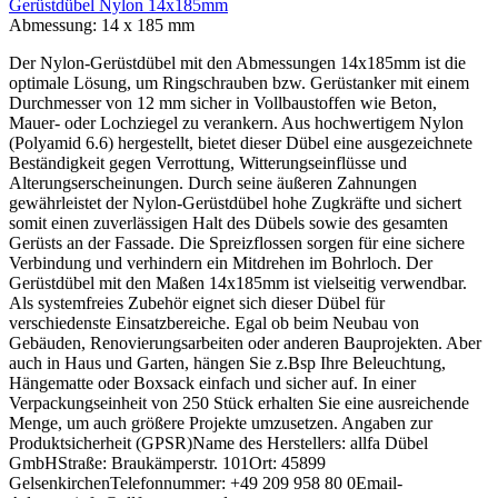
Gerüstdübel Nylon 14x185mm
Abmessung:
14 x 185 mm
Der Nylon-Gerüstdübel mit den Abmessungen 14x185mm ist die
optimale Lösung, um Ringschrauben bzw. Gerüstanker mit einem
Durchmesser von 12 mm sicher in Vollbaustoffen wie Beton,
Mauer- oder Lochziegel zu verankern. Aus hochwertigem Nylon
(Polyamid 6.6) hergestellt, bietet dieser Dübel eine ausgezeichnete
Beständigkeit gegen Verrottung, Witterungseinflüsse und
Alterungserscheinungen. Durch seine äußeren Zahnungen
gewährleistet der Nylon-Gerüstdübel hohe Zugkräfte und sichert
somit einen zuverlässigen Halt des Dübels sowie des gesamten
Gerüsts an der Fassade. Die Spreizflossen sorgen für eine sichere
Verbindung und verhindern ein Mitdrehen im Bohrloch. Der
Gerüstdübel mit den Maßen 14x185mm ist vielseitig verwendbar.
Als systemfreies Zubehör eignet sich dieser Dübel für
verschiedenste Einsatzbereiche. Egal ob beim Neubau von
Gebäuden, Renovierungsarbeiten oder anderen Bauprojekten. Aber
auch in Haus und Garten, hängen Sie z.Bsp Ihre Beleuchtung,
Hängematte oder Boxsack einfach und sicher auf. In einer
Verpackungseinheit von 250 Stück erhalten Sie eine ausreichende
Menge, um auch größere Projekte umzusetzen. Angaben zur
Produktsicherheit (GPSR)Name des Herstellers: allfa Dübel
GmbHStraße: Braukämperstr. 101Ort: 45899
GelsenkirchenTelefonnummer: +49 209 958 80 0Email-