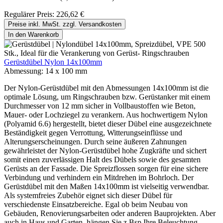
Regulärer Preis:
226,62 €
Preise inkl. MwSt. zzgl. Versandkosten
In den Warenkorb
Gerüstdübel Nylon 14x100mm
Abmessung:
14 x 100 mm
Der Nylon-Gerüstdübel mit den Abmessungen 14x100mm ist die
optimale Lösung, um Ringschrauben bzw. Gerüstanker mit einem
Durchmesser von 12 mm sicher in Vollbaustoffen wie Beton,
Mauer- oder Lochziegel zu verankern. Aus hochwertigem Nylon
(Polyamid 6.6) hergestellt, bietet dieser Dübel eine ausgezeichnete
Beständigkeit gegen Verrottung, Witterungseinflüsse und
Alterungserscheinungen. Durch seine äußeren Zahnungen
gewährleistet der Nylon-Gerüstdübel hohe Zugkräfte und sichert
somit einen zuverlässigen Halt des Dübels sowie des gesamten
Gerüsts an der Fassade. Die Spreizflossen sorgen für eine sichere
Verbindung und verhindern ein Mitdrehen im Bohrloch. Der
Gerüstdübel mit den Maßen 14x100mm ist vielseitig verwendbar.
Als systemfreies Zubehör eignet sich dieser Dübel für
verschiedenste Einsatzbereiche. Egal ob beim Neubau von
Gebäuden, Renovierungsarbeiten oder anderen Bauprojekten. Aber
auch in Haus und Garten, hängen Sie z.Bsp Ihre Beleuchtung,