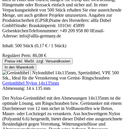
Hängematte oder Boxsack einfach und sicher auf. In einer
Verpackungseinheit von 500 Stück erhalten Sie eine ausreichende
Menge, um auch größere Projekte umzusetzen. Angaben zur
Produktsicherheit (GPSR)Name des Herstellers: allfa Dübel
GmbHStraße: Braukämperstr. 101Ort: 45899
GelsenkirchenTelefonnummer: +49 209 958 80 0Email-
Adresse: info@allfa-germany.de
Inhalt:
500 Stück
(0,17 € / 1 Stück)
Regulärer Preis:
86,08 €
Preise inkl. MwSt. zzgl. Versandkosten
In den Warenkorb
Gerüstdübel Nylon 14x135mm
Abmessung:
14 x 135 mm
Der Nylon-Gerüstdübel mit den Abmessungen 14x135mm ist die
optimale Lösung, um Ringschrauben bzw. Gerüstanker mit einem
Durchmesser von 12 mm sicher in Vollbaustoffen wie Beton,
Mauer- oder Lochziegel zu verankern. Aus hochwertigem Nylon
(Polyamid 6.6) hergestellt, bietet dieser Dübel eine ausgezeichnete
Beständigkeit gegen Verrottung, Witterungseinflüsse und