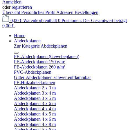
Anmelden
oder
registrieren
Übersicht
Persönliches Profil
Adressen
Bestellungen
0,00 €
Warenkorb enthält 0 Positionen. Der Gesamtwert beträgt
0,00 €.
Home
Abdeckplanen
Zur Kategorie Abdeckplanen
PE-Abdeckplanen (Gewebeplanen)
PE-Abdeckplanen 150 g/m²
PE-Abdeckplanen 260 g/m²
PVC-Abdeckplanen
Gitter-Abdeckplanen schwer entflammbar
PE-Holzabdeckplanen
Abdeckplanen 2 x 3 m
Abdeckplanen 3 x 4 m
Abdeckplanen 3 x 5 m
Abdeckplanen 3 x 6 m
Abdeckplanen 4 x 4 m
Abdeckplanen 4 x 5 m
Abdeckplanen 4 x 6 m
Abdeckplanen 4 x 8 m
Abdeckplanen 5 x 6 m