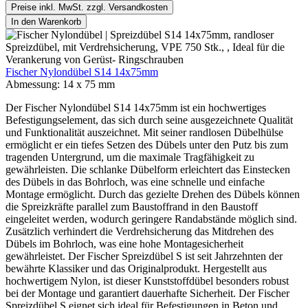
Preise inkl. MwSt. zzgl. Versandkosten
In den Warenkorb
Fischer Nylondübel S14 14x75mm
Abmessung:
14 x 75 mm
Der Fischer Nylondübel S14 14x75mm ist ein hochwertiges
Befestigungselement, das sich durch seine ausgezeichnete Qualität
und Funktionalität auszeichnet. Mit seiner randlosen Dübelhülse
ermöglicht er ein tiefes Setzen des Dübels unter den Putz bis zum
tragenden Untergrund, um die maximale Tragfähigkeit zu
gewährleisten. Die schlanke Dübelform erleichtert das Einstecken
des Dübels in das Bohrloch, was eine schnelle und einfache
Montage ermöglicht. Durch das gezielte Drehen des Dübels können
die Spreizkräfte parallel zum Baustoffrand in den Baustoff
eingeleitet werden, wodurch geringere Randabstände möglich sind.
Zusätzlich verhindert die Verdrehsicherung das Mitdrehen des
Dübels im Bohrloch, was eine hohe Montagesicherheit
gewährleistet. Der Fischer Spreizdübel S ist seit Jahrzehnten der
bewährte Klassiker und das Originalprodukt. Hergestellt aus
hochwertigem Nylon, ist dieser Kunststoffdübel besonders robust
bei der Montage und garantiert dauerhafte Sicherheit. Der Fischer
Spreizdübel S eignet sich ideal für Befestigungen in Beton und