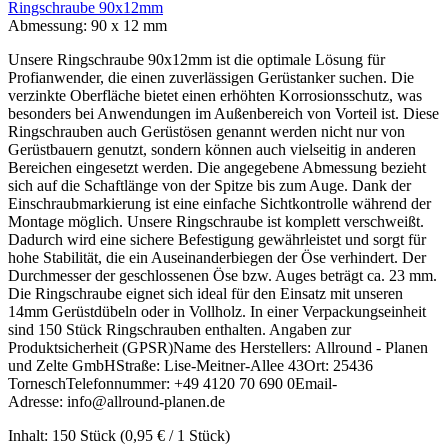
Ringschraube 90x12mm
Abmessung:
90 x 12 mm
Unsere Ringschraube 90x12mm ist die optimale Lösung für
Profianwender, die einen zuverlässigen Gerüstanker suchen. Die
verzinkte Oberfläche bietet einen erhöhten Korrosionsschutz, was
besonders bei Anwendungen im Außenbereich von Vorteil ist. Diese
Ringschrauben auch Gerüstösen genannt werden nicht nur von
Gerüstbauern genutzt, sondern können auch vielseitig in anderen
Bereichen eingesetzt werden. Die angegebene Abmessung bezieht
sich auf die Schaftlänge von der Spitze bis zum Auge. Dank der
Einschraubmarkierung ist eine einfache Sichtkontrolle während der
Montage möglich. Unsere Ringschraube ist komplett verschweißt.
Dadurch wird eine sichere Befestigung gewährleistet und sorgt für
hohe Stabilität, die ein Auseinanderbiegen der Öse verhindert. Der
Durchmesser der geschlossenen Öse bzw. Auges beträgt ca. 23 mm.
Die Ringschraube eignet sich ideal für den Einsatz mit unseren
14mm Gerüstdübeln oder in Vollholz. In einer Verpackungseinheit
sind 150 Stück Ringschrauben enthalten. Angaben zur
Produktsicherheit (GPSR)Name des Herstellers: Allround - Planen
und Zelte GmbHStraße: Lise-Meitner-Allee 43Ort: 25436
TorneschTelefonnummer: +49 4120 70 690 0Email-
Adresse: info@allround-planen.de
Inhalt:
150 Stück
(0,95 € / 1 Stück)