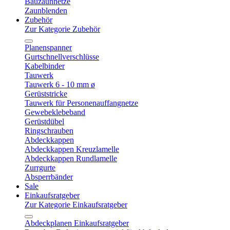
Bauzaunnetze
Zaunblenden
Zubehör
Zur Kategorie Zubehör
Planenspanner
Gurtschnellverschlüsse
Kabelbinder
Tauwerk
Tauwerk 6 - 10 mm ø
Gerüststricke
Tauwerk für Personenauffangnetze
Gewebeklebeband
Gerüstdübel
Ringschrauben
Abdeckkappen
Abdeckkappen Kreuzlamelle
Abdeckkappen Rundlamelle
Zurrgurte
Absperrbänder
Sale
Einkaufsratgeber
Zur Kategorie Einkaufsratgeber
Abdeckplanen Einkaufsratgeber