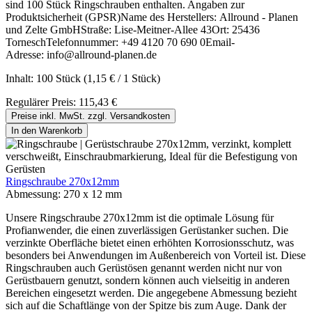
sind 100 Stück Ringschrauben enthalten. Angaben zur
Produktsicherheit (GPSR)Name des Herstellers: Allround - Planen
und Zelte GmbHStraße: Lise-Meitner-Allee 43Ort: 25436
TorneschTelefonnummer: +49 4120 70 690 0Email-
Adresse: info@allround-planen.de
Inhalt:
100 Stück
(1,15 € / 1 Stück)
Regulärer Preis:
115,43 €
Preise inkl. MwSt. zzgl. Versandkosten
In den Warenkorb
Ringschraube 270x12mm
Abmessung:
270 x 12 mm
Unsere Ringschraube 270x12mm ist die optimale Lösung für
Profianwender, die einen zuverlässigen Gerüstanker suchen. Die
verzinkte Oberfläche bietet einen erhöhten Korrosionsschutz, was
besonders bei Anwendungen im Außenbereich von Vorteil ist. Diese
Ringschrauben auch Gerüstösen genannt werden nicht nur von
Gerüstbauern genutzt, sondern können auch vielseitig in anderen
Bereichen eingesetzt werden. Die angegebene Abmessung bezieht
sich auf die Schaftlänge von der Spitze bis zum Auge. Dank der