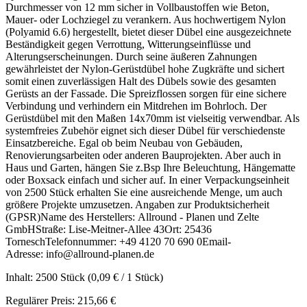
Durchmesser von 12 mm sicher in Vollbaustoffen wie Beton,
Mauer- oder Lochziegel zu verankern. Aus hochwertigem Nylon
(Polyamid 6.6) hergestellt, bietet dieser Dübel eine ausgezeichnete
Beständigkeit gegen Verrottung, Witterungseinflüsse und
Alterungserscheinungen. Durch seine äußeren Zahnungen
gewährleistet der Nylon-Gerüstdübel hohe Zugkräfte und sichert
somit einen zuverlässigen Halt des Dübels sowie des gesamten
Gerüsts an der Fassade. Die Spreizflossen sorgen für eine sichere
Verbindung und verhindern ein Mitdrehen im Bohrloch. Der
Gerüstdübel mit den Maßen 14x70mm ist vielseitig verwendbar. Als
systemfreies Zubehör eignet sich dieser Dübel für verschiedenste
Einsatzbereiche. Egal ob beim Neubau von Gebäuden,
Renovierungsarbeiten oder anderen Bauprojekten. Aber auch in
Haus und Garten, hängen Sie z.Bsp Ihre Beleuchtung, Hängematte
oder Boxsack einfach und sicher auf. In einer Verpackungseinheit
von 2500 Stück erhalten Sie eine ausreichende Menge, um auch
größere Projekte umzusetzen. Angaben zur Produktsicherheit
(GPSR)Name des Herstellers: Allround - Planen und Zelte
GmbHStraße: Lise-Meitner-Allee 43Ort: 25436
TorneschTelefonnummer: +49 4120 70 690 0Email-
Adresse: info@allround-planen.de
Inhalt:
2500 Stück
(0,09 € / 1 Stück)
Regulärer Preis:
215,66 €