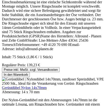
Einschraubmarkierung ist eine einfache Sichtkontrolle während der
Montage möglich. Unsere Ringschraube ist komplett verschweißt.
Dadurch wird eine sichere Befestigung gewährleistet und sorgt für
hohe Stabilität, die ein Auseinanderbiegen der Öse verhindert. Der
Durchmesser der geschlossenen Öse bzw. Auges beträgt ca. 23 mm.
Die Ringschraube eignet sich ideal für den Einsatz mit unseren
14mm Gerüstdübeln oder in Vollholz. In einer Verpackungseinheit
sind 75 Stück Ringschrauben enthalten. Angaben zur
Produktsicherheit (GPSR)Name des Herstellers: Allround - Planen
und Zelte GmbHStraße: Lise-Meitner-Allee 43Ort: 25436
TorneschTelefonnummer: +49 4120 70 690 0Email-
Adresse: info@allround-planen.de
Inhalt:
75 Stück
(1,86 € / 1 Stück)
Regulärer Preis:
139,23 €
Preise inkl. MwSt. zzgl. Versandkosten
In den Warenkorb
Gerüstdübel Nylon 14x70mm
Abmessung:
14 x 70 mm
Der Nylon-Gerüstdübel mit den Abmessungen 14x70mm ist die
optimale Lösung, um Ringschrauben bzw. Gerüstanker mit einem