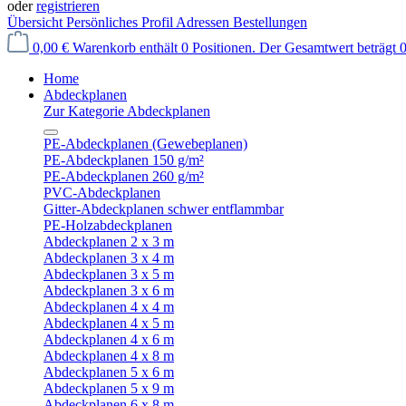
oder
registrieren
Übersicht
Persönliches Profil
Adressen
Bestellungen
0,00 €
Warenkorb enthält 0 Positionen. Der Gesamtwert beträgt 0
Home
Abdeckplanen
Zur Kategorie Abdeckplanen
PE-Abdeckplanen (Gewebeplanen)
PE-Abdeckplanen 150 g/m²
PE-Abdeckplanen 260 g/m²
PVC-Abdeckplanen
Gitter-Abdeckplanen schwer entflammbar
PE-Holzabdeckplanen
Abdeckplanen 2 x 3 m
Abdeckplanen 3 x 4 m
Abdeckplanen 3 x 5 m
Abdeckplanen 3 x 6 m
Abdeckplanen 4 x 4 m
Abdeckplanen 4 x 5 m
Abdeckplanen 4 x 6 m
Abdeckplanen 4 x 8 m
Abdeckplanen 5 x 6 m
Abdeckplanen 5 x 9 m
Abdeckplanen 6 x 8 m