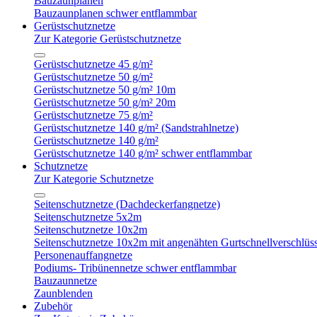
Bauzaunplanen
Bauzaunplanen schwer entflammbar
Gerüstschutznetze
Zur Kategorie Gerüstschutznetze
Gerüstschutznetze 45 g/m²
Gerüstschutznetze 50 g/m²
Gerüstschutznetze 50 g/m² 10m
Gerüstschutznetze 50 g/m² 20m
Gerüstschutznetze 75 g/m²
Gerüstschutznetze 140 g/m² (Sandstrahlnetze)
Gerüstschutznetze 140 g/m²
Gerüstschutznetze 140 g/m² schwer entflammbar
Schutznetze
Zur Kategorie Schutznetze
Seitenschutznetze (Dachdeckerfangnetze)
Seitenschutznetze 5x2m
Seitenschutznetze 10x2m
Seitenschutznetze 10x2m mit angenähten Gurtschnellverschlüs
Personenauffangnetze
Podiums- Tribünennetze schwer entflammbar
Bauzaunnetze
Zaunblenden
Zubehör