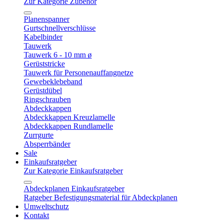
Zur Kategorie Zubehör
Planenspanner
Gurtschnellverschlüsse
Kabelbinder
Tauwerk
Tauwerk 6 - 10 mm ø
Gerüststricke
Tauwerk für Personenauffangnetze
Gewebeklebeband
Gerüstdübel
Ringschrauben
Abdeckkappen
Abdeckkappen Kreuzlamelle
Abdeckkappen Rundlamelle
Zurrgurte
Absperrbänder
Sale
Einkaufsratgeber
Zur Kategorie Einkaufsratgeber
Abdeckplanen Einkaufsratgeber
Ratgeber Befestigungsmaterial für Abdeckplanen
Umweltschutz
Kontakt