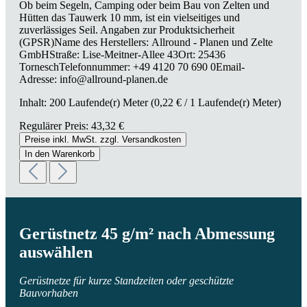
Ob beim Segeln, Camping oder beim Bau von Zelten und
Hütten das Tauwerk 10 mm, ist ein vielseitiges und
zuverlässiges Seil. Angaben zur Produktsicherheit
(GPSR)Name des Herstellers: Allround - Planen und Zelte
GmbHStraße: Lise-Meitner-Allee 43Ort: 25436
TorneschTelefonnummer: +49 4120 70 690 0Email-
Adresse: info@allround-planen.de
Inhalt:
200 Laufende(r) Meter
(0,22 € / 1 Laufende(r) Meter)
Regulärer Preis:
43,32 €
Preise inkl. MwSt. zzgl. Versandkosten
In den Warenkorb
Gerüstnetz 45 g/m² nach Abmessung
auswählen
Gerüstnetze für kurze Standzeiten oder geschützte
Bauvorhaben