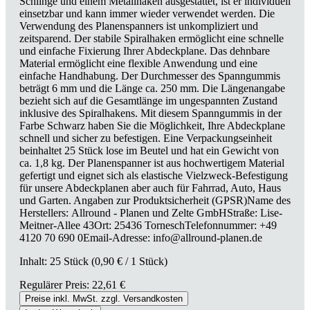
Schlinge und einem Metallhaken ausgestattet, ist er individuell
einsetzbar und kann immer wieder verwendet werden. Die
Verwendung des Planenspanners ist unkompliziert und
zeitsparend. Der stabile Spiralhaken ermöglicht eine schnelle
und einfache Fixierung Ihrer Abdeckplane. Das dehnbare
Material ermöglicht eine flexible Anwendung und eine
einfache Handhabung. Der Durchmesser des Spanngummis
beträgt 6 mm und die Länge ca. 250 mm. Die Längenangabe
bezieht sich auf die Gesamtlänge im ungespannten Zustand
inklusive des Spiralhakens. Mit diesem Spanngummis in der
Farbe Schwarz haben Sie die Möglichkeit, Ihre Abdeckplane
schnell und sicher zu befestigen. Eine Verpackungseinheit
beinhaltet 25 Stück lose im Beutel und hat ein Gewicht von
ca. 1,8 kg. Der Planenspanner ist aus hochwertigem Material
gefertigt und eignet sich als elastische Vielzweck-Befestigung
für unsere Abdeckplanen aber auch für Fahrrad, Auto, Haus
und Garten. Angaben zur Produktsicherheit (GPSR)Name des
Herstellers: Allround - Planen und Zelte GmbHStraße: Lise-
Meitner-Allee 43Ort: 25436 TorneschTelefonnummer: +49
4120 70 690 0Email-Adresse: info@allround-planen.de
Inhalt:
25 Stück
(0,90 € / 1 Stück)
Regulärer Preis:
22,61 €
Preise inkl. MwSt. zzgl. Versandkosten