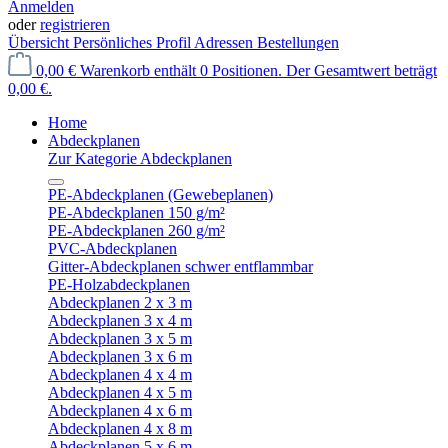
Anmelden
oder
registrieren
Übersicht
Persönliches Profil
Adressen
Bestellungen
0,00 €
Warenkorb enthält 0 Positionen. Der Gesamtwert beträgt
0,00 €.
Home
Abdeckplanen
Zur Kategorie Abdeckplanen
PE-Abdeckplanen (Gewebeplanen)
PE-Abdeckplanen 150 g/m²
PE-Abdeckplanen 260 g/m²
PVC-Abdeckplanen
Gitter-Abdeckplanen schwer entflammbar
PE-Holzabdeckplanen
Abdeckplanen 2 x 3 m
Abdeckplanen 3 x 4 m
Abdeckplanen 3 x 5 m
Abdeckplanen 3 x 6 m
Abdeckplanen 4 x 4 m
Abdeckplanen 4 x 5 m
Abdeckplanen 4 x 6 m
Abdeckplanen 4 x 8 m
Abdeckplanen 5 x 6 m