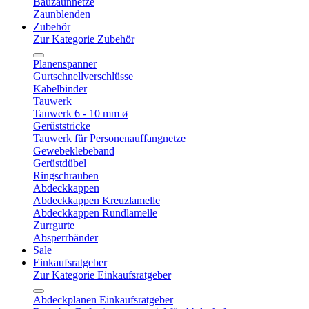
Bauzaunnetze
Zaunblenden
Zubehör
Zur Kategorie Zubehör
Planenspanner
Gurtschnellverschlüsse
Kabelbinder
Tauwerk
Tauwerk 6 - 10 mm ø
Gerüststricke
Tauwerk für Personenauffangnetze
Gewebeklebeband
Gerüstdübel
Ringschrauben
Abdeckkappen
Abdeckkappen Kreuzlamelle
Abdeckkappen Rundlamelle
Zurrgurte
Absperrbänder
Sale
Einkaufsratgeber
Zur Kategorie Einkaufsratgeber
Abdeckplanen Einkaufsratgeber