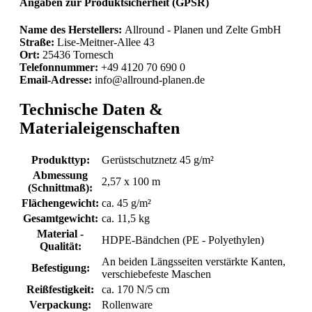
Angaben zur Produktsicherheit (GPSR)
Name des Herstellers:
Allround - Planen und Zelte GmbH
Straße:
Lise-Meitner-Allee 43
Ort:
25436 Tornesch
Telefonnummer:
+49 4120 70 690 0
Email-Adresse:
info@allround-planen.de
Technische Daten &
Materialeigenschaften
Produkttyp:
Gerüstschutznetz 45 g/m²
Abmessung
2,57 x 100 m
(Schnittmaß):
Flächengewicht:
ca. 45 g/m²
Gesamtgewicht:
ca. 11,5 kg
Material -
HDPE-Bändchen (PE - Polyethylen)
Qualität:
An beiden Längsseiten verstärkte Kanten,
Befestigung:
verschiebefeste Maschen
Reißfestigkeit:
ca. 170 N/5 cm
Verpackung:
Rollenware