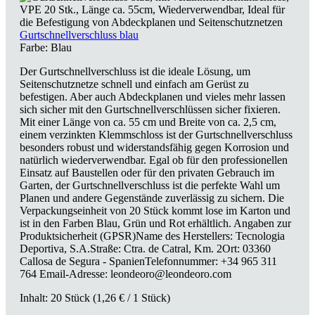
Gurtschnellverschluss blau
Farbe:
Blau
Der Gurtschnellverschluss ist die ideale Lösung, um
Seitenschutznetze schnell und einfach am Gerüst zu
befestigen. Aber auch Abdeckplanen und vieles mehr lassen
sich sicher mit den Gurtschnellverschlüssen sicher fixieren.
Mit einer Länge von ca. 55 cm und Breite von ca. 2,5 cm,
einem verzinkten Klemmschloss ist der Gurtschnellverschluss
besonders robust und widerstandsfähig gegen Korrosion und
natürlich wiederverwendbar. Egal ob für den professionellen
Einsatz auf Baustellen oder für den privaten Gebrauch im
Garten, der Gurtschnellverschluss ist die perfekte Wahl um
Planen und andere Gegenstände zuverlässig zu sichern. Die
Verpackungseinheit von 20 Stück kommt lose im Karton und
ist in den Farben Blau, Grün und Rot erhältlich. Angaben zur
Produktsicherheit (GPSR)Name des Herstellers: Tecnologia
Deportiva, S.A.Straße: Ctra. de Catral, Km. 2Ort: 03360
Callosa de Segura - SpanienTelefonnummer: +34 965 311
764 Email-Adresse: leondeoro@leondeoro.com
Inhalt:
20 Stück
(1,26 € / 1 Stück)