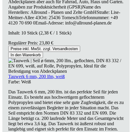
Abdeckplanen aber auch für Fahrrad, Auto, Haus und Garten.
Angaben zur Produktsicherheit (GPSR)Name des
Herstellers: Allround - Planen und Zelte GmbHStraße: Lise-
Meitner-Allee 43Ort: 25436 TorneschTelefonnummer: +49
4120 70 690 0Email-Adresse: info@allround-planen.de
Inhalt:
10 Stück
(2,38 € / 1 Stück)
Regulärer Preis:
23,80 €
Preise inkl. MwSt. zzgl. Versandkosten
In den Warenkorb
Tauwerk 6 mm, 200 lfm, weiß
Farbe:
Weiß
Das Tauwerk 6 mm, 200 lfm. ist das perfekte Seil für jeden
Einsatz. Es besteht aus hochwertigem geflochtenem
Polypropylen und bietet eine sehr gute Zugfestigkeit, die es zu
einem zuverlässigen Begleiter in jeder Situation macht. Das
Seil entspricht den Normen DIN 83 332 und EN 699. Die
Länge beträgt ca. 200 laufende Meter und das Gesamtgewicht
liegt bei etwa 3,6 kg. Das Tauwerk ist äußerst robust und
langlebig und eignet sich perfekt für den Einsatz im Freien.