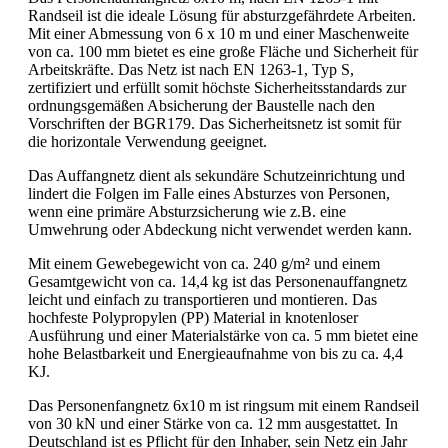
Randseil ist die ideale Lösung für absturzgefährdete Arbeiten.
Mit einer Abmessung von 6 x 10 m und einer Maschenweite
von ca. 100 mm bietet es eine große Fläche und Sicherheit für
Arbeitskräfte. Das Netz ist nach EN 1263-1, Typ S,
zertifiziert und erfüllt somit höchste Sicherheitsstandards zur
ordnungsgemäßen Absicherung der Baustelle nach den
Vorschriften der BGR179. Das Sicherheitsnetz ist somit für
die horizontale Verwendung geeignet.
Das Auffangnetz dient als sekundäre Schutzeinrichtung und
lindert die Folgen im Falle eines Absturzes von Personen,
wenn eine primäre Absturzsicherung wie z.B. eine
Umwehrung oder Abdeckung nicht verwendet werden kann.
Mit einem Gewebegewicht von ca. 240 g/m² und einem
Gesamtgewicht von ca. 14,4 kg ist das Personenauffangnetz
leicht und einfach zu transportieren und montieren. Das
hochfeste Polypropylen (PP) Material in knotenloser
Ausführung und einer Materialstärke von ca. 5 mm bietet eine
hohe Belastbarkeit und Energieaufnahme von bis zu ca. 4,4
KJ.
Das Personenfangnetz 6x10 m ist ringsum mit einem Randseil
von 30 kN und einer Stärke von ca. 12 mm ausgestattet. In
Deutschland ist es Pflicht für den Inhaber, sein Netz ein Jahr