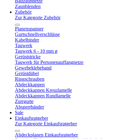
Bauzaunnetze
Zaunblenden
Zubehör
Zur Kategorie Zubehör
Planenspanner
Gurtschnellverschlüsse
Kabelbinder
Tauwerk
Tauwerk 6 - 10 mm ø
Gerüststricke
Tauwerk für Personenauffangnetze
Gewebeklebeband
Gerüstdübel
Ringschrauben
Abdeckkappen
Abdeckkappen Kreuzlamelle
Abdeckkappen Rundlamelle
Zurrgurte
Absperrbänder
Sale
Einkaufsratgeber
Zur Kategorie Einkaufsratgeber
Abdeckplanen Einkaufsratgeber