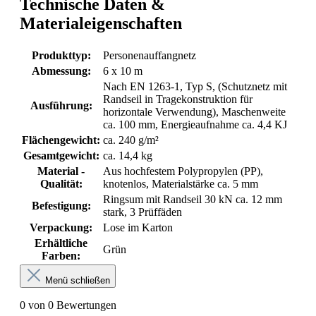
Technische Daten &
Materialeigenschaften
Produkttyp:
Personenauffangnetz
Abmessung:
6 x 10 m
Nach EN 1263-1, Typ S, (Schutznetz mit
Randseil in Tragekonstruktion für
Ausführung:
horizontale Verwendung), Maschenweite
ca. 100 mm, Energieaufnahme ca. 4,4 KJ
Flächengewicht:
ca. 240 g/m²
Gesamtgewicht:
ca. 14,4 kg
Material -
Aus hochfestem Polypropylen (PP),
Qualität:
knotenlos, Materialstärke ca. 5 mm
Ringsum mit Randseil 30 kN ca. 12 mm
Befestigung:
stark, 3 Prüffäden
Verpackung:
Lose im Karton
Erhältliche
Grün
Farben:
Menü schließen
0 von 0 Bewertungen