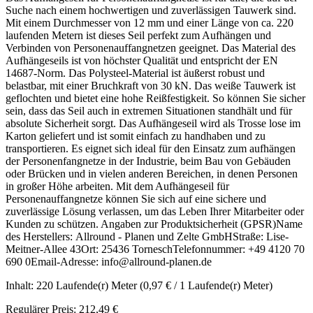
Suche nach einem hochwertigen und zuverlässigen Tauwerk sind.
Mit einem Durchmesser von 12 mm und einer Länge von ca. 220
laufenden Metern ist dieses Seil perfekt zum Aufhängen und
Verbinden von Personenauffangnetzen geeignet. Das Material des
Aufhängeseils ist von höchster Qualität und entspricht der EN
14687-Norm. Das Polysteel-Material ist äußerst robust und
belastbar, mit einer Bruchkraft von 30 kN. Das weiße Tauwerk ist
geflochten und bietet eine hohe Reißfestigkeit. So können Sie sicher
sein, dass das Seil auch in extremen Situationen standhält und für
absolute Sicherheit sorgt. Das Aufhängeseil wird als Trosse lose im
Karton geliefert und ist somit einfach zu handhaben und zu
transportieren. Es eignet sich ideal für den Einsatz zum aufhängen
der Personenfangnetze in der Industrie, beim Bau von Gebäuden
oder Brücken und in vielen anderen Bereichen, in denen Personen
in großer Höhe arbeiten. Mit dem Aufhängeseil für
Personenauffangnetze können Sie sich auf eine sichere und
zuverlässige Lösung verlassen, um das Leben Ihrer Mitarbeiter oder
Kunden zu schützen. Angaben zur Produktsicherheit (GPSR)Name
des Herstellers: Allround - Planen und Zelte GmbHStraße: Lise-
Meitner-Allee 43Ort: 25436 TorneschTelefonnummer: +49 4120 70
690 0Email-Adresse: info@allround-planen.de
Inhalt:
220 Laufende(r) Meter
(0,97 € / 1 Laufende(r) Meter)
Regulärer Preis:
212,49 €