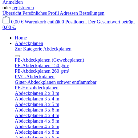
Anmelden
oder
registrieren
Übersicht
Persönliches Profil
Adressen
Bestellungen
0,00 €
Warenkorb enthält 0 Positionen. Der Gesamtwert beträgt
0,00 €.
Home
Abdeckplanen
Zur Kategorie Abdeckplanen
PE-Abdeckplanen (Gewebeplanen)
PE-Abdeckplanen 150 g/m²
PE-Abdeckplanen 260 g/m²
PVC-Abdeckplanen
Gitter-Abdeckplanen schwer entflammbar
PE-Holzabdeckplanen
Abdeckplanen 2 x 3 m
Abdeckplanen 3 x 4 m
Abdeckplanen 3 x 5 m
Abdeckplanen 3 x 6 m
Abdeckplanen 4 x 4 m
Abdeckplanen 4 x 5 m
Abdeckplanen 4 x 6 m
Abdeckplanen 4 x 8 m
Abdeckplanen 5 x 6 m