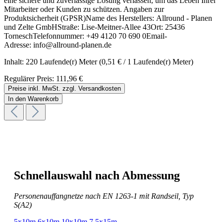
eine sichere und zuverlässige Lösung verlassen, um das Leben Ihrer
Mitarbeiter oder Kunden zu schützen. Angaben zur
Produktsicherheit (GPSR)Name des Herstellers: Allround - Planen
und Zelte GmbHStraße: Lise-Meitner-Allee 43Ort: 25436
TorneschTelefonnummer: +49 4120 70 690 0Email-
Adresse: info@allround-planen.de
Inhalt:
220 Laufende(r) Meter
(0,51 € / 1 Laufende(r) Meter)
Regulärer Preis:
111,96 €
Preise inkl. MwSt. zzgl. Versandkosten
In den Warenkorb
Schnellauswahl nach Abmessung
Personenauffangnetze nach EN 1263-1 mit Randseil, Typ
S(A2)
5x10m
6x10m
10x10m
7,5x15m