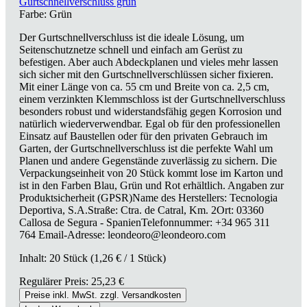
Gurtschnellverschluss grün
Farbe:
Grün
Der Gurtschnellverschluss ist die ideale Lösung, um
Seitenschutznetze schnell und einfach am Gerüst zu
befestigen. Aber auch Abdeckplanen und vieles mehr lassen
sich sicher mit den Gurtschnellverschlüssen sicher fixieren.
Mit einer Länge von ca. 55 cm und Breite von ca. 2,5 cm,
einem verzinkten Klemmschloss ist der Gurtschnellverschluss
besonders robust und widerstandsfähig gegen Korrosion und
natürlich wiederverwendbar. Egal ob für den professionellen
Einsatz auf Baustellen oder für den privaten Gebrauch im
Garten, der Gurtschnellverschluss ist die perfekte Wahl um
Planen und andere Gegenstände zuverlässig zu sichern. Die
Verpackungseinheit von 20 Stück kommt lose im Karton und
ist in den Farben Blau, Grün und Rot erhältlich. Angaben zur
Produktsicherheit (GPSR)Name des Herstellers: Tecnologia
Deportiva, S.A.Straße: Ctra. de Catral, Km. 2Ort: 03360
Callosa de Segura - SpanienTelefonnummer: +34 965 311
764 Email-Adresse: leondeoro@leondeoro.com
Inhalt:
20 Stück
(1,26 € / 1 Stück)
Regulärer Preis:
25,23 €
Preise inkl. MwSt. zzgl. Versandkosten