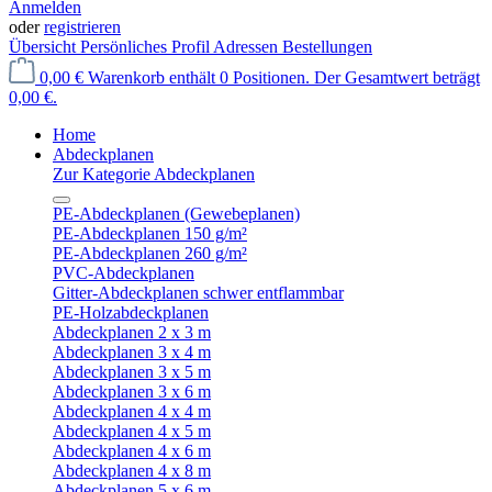
Anmelden
oder
registrieren
Übersicht
Persönliches Profil
Adressen
Bestellungen
0,00 €
Warenkorb enthält 0 Positionen. Der Gesamtwert beträgt
0,00 €.
Home
Abdeckplanen
Zur Kategorie Abdeckplanen
PE-Abdeckplanen (Gewebeplanen)
PE-Abdeckplanen 150 g/m²
PE-Abdeckplanen 260 g/m²
PVC-Abdeckplanen
Gitter-Abdeckplanen schwer entflammbar
PE-Holzabdeckplanen
Abdeckplanen 2 x 3 m
Abdeckplanen 3 x 4 m
Abdeckplanen 3 x 5 m
Abdeckplanen 3 x 6 m
Abdeckplanen 4 x 4 m
Abdeckplanen 4 x 5 m
Abdeckplanen 4 x 6 m
Abdeckplanen 4 x 8 m
Abdeckplanen 5 x 6 m