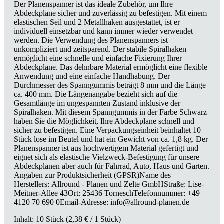
Der Planenspanner ist das ideale Zubehör, um Ihre
Abdeckplane sicher und zuverlässig zu befestigen. Mit einem
elastischen Seil und 2 Metallhaken ausgestattet, ist er
individuell einsetzbar und kann immer wieder verwendet
werden. Die Verwendung des Planenspanners ist
unkompliziert und zeitsparend. Der stabile Spiralhaken
ermöglicht eine schnelle und einfache Fixierung Ihrer
Abdeckplane. Das dehnbare Material ermöglicht eine flexible
Anwendung und eine einfache Handhabung. Der
Durchmesser des Spanngummis beträgt 8 mm und die Länge
ca. 400 mm. Die Längenangabe bezieht sich auf die
Gesamtlänge im ungespannten Zustand inklusive der
Spiralhaken. Mit diesem Spanngummis in der Farbe Schwarz
haben Sie die Möglichkeit, Ihre Abdeckplane schnell und
sicher zu befestigen. Eine Verpackungseinheit beinhaltet 10
Stück lose im Beutel und hat ein Gewicht von ca. 1,8 kg. Der
Planenspanner ist aus hochwertigem Material gefertigt und
eignet sich als elastische Vielzweck-Befestigung für unsere
Abdeckplanen aber auch für Fahrrad, Auto, Haus und Garten.
Angaben zur Produktsicherheit (GPSR)Name des
Herstellers: Allround - Planen und Zelte GmbHStraße: Lise-
Meitner-Allee 43Ort: 25436 TorneschTelefonnummer: +49
4120 70 690 0Email-Adresse: info@allround-planen.de
Inhalt:
10 Stück
(2,38 € / 1 Stück)