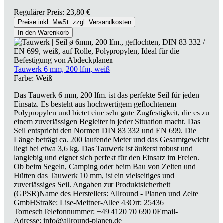
Regulärer Preis:
23,80 €
Preise inkl. MwSt. zzgl. Versandkosten
In den Warenkorb
Tauwerk 6 mm, 200 lfm, weiß
Farbe:
Weiß
Das Tauwerk 6 mm, 200 lfm. ist das perfekte Seil für jeden
Einsatz. Es besteht aus hochwertigem geflochtenem
Polypropylen und bietet eine sehr gute Zugfestigkeit, die es zu
einem zuverlässigen Begleiter in jeder Situation macht. Das
Seil entspricht den Normen DIN 83 332 und EN 699. Die
Länge beträgt ca. 200 laufende Meter und das Gesamtgewicht
liegt bei etwa 3,6 kg. Das Tauwerk ist äußerst robust und
langlebig und eignet sich perfekt für den Einsatz im Freien.
Ob beim Segeln, Camping oder beim Bau von Zelten und
Hütten das Tauwerk 10 mm, ist ein vielseitiges und
zuverlässiges Seil. Angaben zur Produktsicherheit
(GPSR)Name des Herstellers: Allround - Planen und Zelte
GmbHStraße: Lise-Meitner-Allee 43Ort: 25436
TorneschTelefonnummer: +49 4120 70 690 0Email-
Adresse: info@allround-planen.de