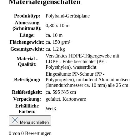
Materialeigenschaften
Produkttyp:
Polyband-Gerüstplane
Abmessung
0,80 x 10 m
(Schnittmaß):
Länge:
ca. 10 m
Flächengewicht:
ca. 150 g/m²
Gesamtgewicht:
ca. 1,2 kg
Verstärktes HDPE-Trägergewebe mit
Material -
LDPE - Folie beschichtet (PE -
Qualität:
Polyethylen), wasserdicht
Eingesäumte PP-Schnur (PP -
Befestigung:
Polypropylen), umlaufend Aluminiumösen
(Innendurchmesser ca. 10 mm) alle 25 cm
Reißfestigkeit:
ca. 595 N/5 cm
Verpackung:
gefaltet, Kartonware
Erhältliche
Weiß
Farben:
Menü schließen
0 von 0 Bewertungen