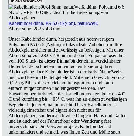
In den Warenkorb
Kabelbinder dünn, PA 6.6 (Nylon), natur/weiß
Abmessung:
282 x 4,8 mm
Unser Kabelbinder dünn, hergestellt aus hochwertigem
Polyamid (PA) 6.6 (Nylon), ist das ideale Zubehör, um Ihre
Abdeckplane sicher und zuverlässig zu befestigen. Mit einer
Abmessung von 282 x 4,8 mm und einer Verpackungseinheit
von 100 Stück, ist dieser Einmalbinder ein unverzichtbarer
Helfer bei der schnellen und einfachen Fixierung Ihrer
Abdeckplane. Der Kabelbinder ist in der Farbe Natur/Weiß
und wird lose im Beutel geliefert. Mit einem Gewicht von ca.
0,22 kg/Btl. ist dieser leicht zu transportieren und kann
einfach mitgenommen und eingesetzt werden. Der
Einsatztemperaturbereich des Kabelbinders liegt bei ca. - 40°
C und kurzfristig bis + 85° C, was ihn zu einem zuverlässigen
Begleiter in jeder Situation macht. Unser Kabelbinder ist
vielseitig einsetzbar und eignet sich nicht nur für
Abdeckplanen, sondern auch viele Dinge in Haus und Garten
und ist auch auf der Fahrradtour oder Wanderung fast
unverzichtbar . Die Verwendung des Kabelbinders ist
unkompliziert und schnell, was Ihnen Zeit und Mühe spart.