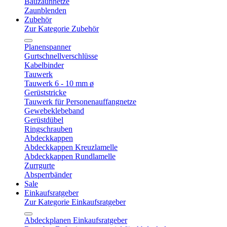
Bauzaunnetze
Zaunblenden
Zubehör
Zur Kategorie Zubehör
Planenspanner
Gurtschnellverschlüsse
Kabelbinder
Tauwerk
Tauwerk 6 - 10 mm ø
Gerüststricke
Tauwerk für Personenauffangnetze
Gewebeklebeband
Gerüstdübel
Ringschrauben
Abdeckkappen
Abdeckkappen Kreuzlamelle
Abdeckkappen Rundlamelle
Zurrgurte
Absperrbänder
Sale
Einkaufsratgeber
Zur Kategorie Einkaufsratgeber
Abdeckplanen Einkaufsratgeber