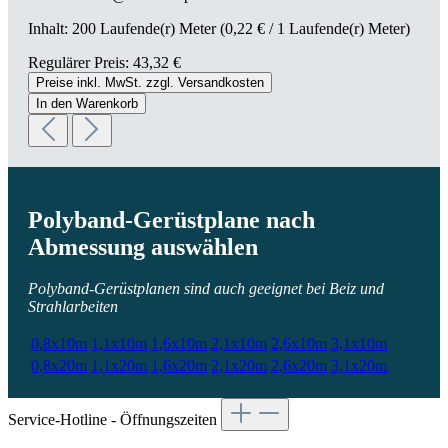
Inhalt:
200 Laufende(r) Meter
(0,22 € / 1 Laufende(r) Meter)
Regulärer Preis:
43,32 €
Preise inkl. MwSt. zzgl. Versandkosten
In den Warenkorb
Polyband-Gerüstplane nach
Abmessung auswählen
Polyband-Gerüstplanen sind auch geeignet bei Beiz und
Strahlarbeiten
0,8x10m
1,1x10m
1,6x10m
2,1x10m
2,6x10m
3,1x10m
0,8x20m
1,1x20m
1,6x20m
2,1x20m
2,6x20m
3,1x20m
Service-Hotline - Öffnungszeiten