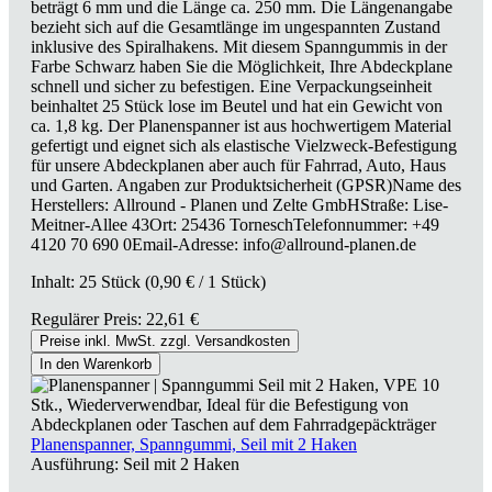
beträgt 6 mm und die Länge ca. 250 mm. Die Längenangabe
bezieht sich auf die Gesamtlänge im ungespannten Zustand
inklusive des Spiralhakens. Mit diesem Spanngummis in der
Farbe Schwarz haben Sie die Möglichkeit, Ihre Abdeckplane
schnell und sicher zu befestigen. Eine Verpackungseinheit
beinhaltet 25 Stück lose im Beutel und hat ein Gewicht von
ca. 1,8 kg. Der Planenspanner ist aus hochwertigem Material
gefertigt und eignet sich als elastische Vielzweck-Befestigung
für unsere Abdeckplanen aber auch für Fahrrad, Auto, Haus
und Garten. Angaben zur Produktsicherheit (GPSR)Name des
Herstellers: Allround - Planen und Zelte GmbHStraße: Lise-
Meitner-Allee 43Ort: 25436 TorneschTelefonnummer: +49
4120 70 690 0Email-Adresse: info@allround-planen.de
Inhalt:
25 Stück
(0,90 € / 1 Stück)
Regulärer Preis:
22,61 €
Preise inkl. MwSt. zzgl. Versandkosten
In den Warenkorb
Planenspanner, Spanngummi, Seil mit 2 Haken
Ausführung:
Seil mit 2 Haken