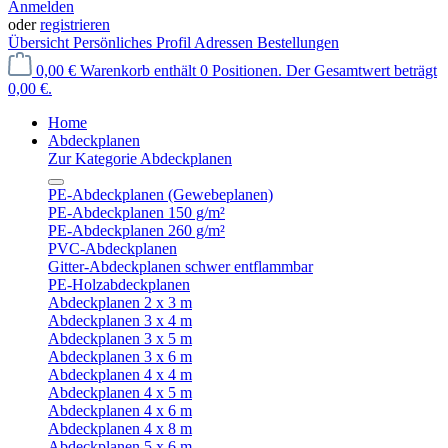
Anmelden
oder
registrieren
Übersicht
Persönliches Profil
Adressen
Bestellungen
0,00 €
Warenkorb enthält 0 Positionen. Der Gesamtwert beträgt
0,00 €.
Home
Abdeckplanen
Zur Kategorie Abdeckplanen
PE-Abdeckplanen (Gewebeplanen)
PE-Abdeckplanen 150 g/m²
PE-Abdeckplanen 260 g/m²
PVC-Abdeckplanen
Gitter-Abdeckplanen schwer entflammbar
PE-Holzabdeckplanen
Abdeckplanen 2 x 3 m
Abdeckplanen 3 x 4 m
Abdeckplanen 3 x 5 m
Abdeckplanen 3 x 6 m
Abdeckplanen 4 x 4 m
Abdeckplanen 4 x 5 m
Abdeckplanen 4 x 6 m
Abdeckplanen 4 x 8 m
Abdeckplanen 5 x 6 m