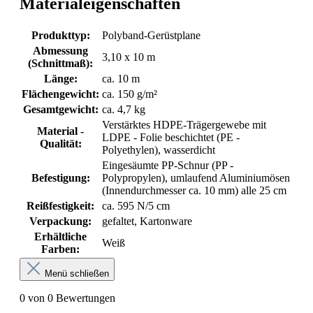
Materialeigenschaften
Produkttyp:
Polyband-Gerüstplane
Abmessung
3,10 x 10 m
(Schnittmaß):
Länge:
ca. 10 m
Flächengewicht:
ca. 150 g/m²
Gesamtgewicht:
ca. 4,7 kg
Verstärktes HDPE-Trägergewebe mit
Material -
LDPE - Folie beschichtet (PE -
Qualität:
Polyethylen), wasserdicht
Eingesäumte PP-Schnur (PP -
Befestigung:
Polypropylen), umlaufend Aluminiumösen
(Innendurchmesser ca. 10 mm) alle 25 cm
Reißfestigkeit:
ca. 595 N/5 cm
Verpackung:
gefaltet, Kartonware
Erhältliche
Weiß
Farben:
Menü schließen
0 von 0 Bewertungen