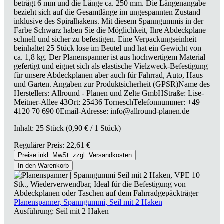
beträgt 6 mm und die Länge ca. 250 mm. Die Längenangabe
bezieht sich auf die Gesamtlänge im ungespannten Zustand
inklusive des Spiralhakens. Mit diesem Spanngummis in der
Farbe Schwarz haben Sie die Möglichkeit, Ihre Abdeckplane
schnell und sicher zu befestigen. Eine Verpackungseinheit
beinhaltet 25 Stück lose im Beutel und hat ein Gewicht von
ca. 1,8 kg. Der Planenspanner ist aus hochwertigem Material
gefertigt und eignet sich als elastische Vielzweck-Befestigung
für unsere Abdeckplanen aber auch für Fahrrad, Auto, Haus
und Garten. Angaben zur Produktsicherheit (GPSR)Name des
Herstellers: Allround - Planen und Zelte GmbHStraße: Lise-
Meitner-Allee 43Ort: 25436 TorneschTelefonnummer: +49
4120 70 690 0Email-Adresse: info@allround-planen.de
Inhalt:
25 Stück
(0,90 € / 1 Stück)
Regulärer Preis:
22,61 €
Preise inkl. MwSt. zzgl. Versandkosten
In den Warenkorb
Planenspanner, Spanngummi, Seil mit 2 Haken
Ausführung:
Seil mit 2 Haken