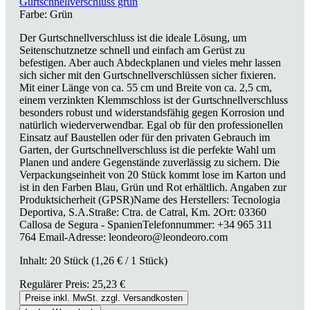
Gurtschnellverschluss grün
Farbe:
Grün
Der Gurtschnellverschluss ist die ideale Lösung, um
Seitenschutznetze schnell und einfach am Gerüst zu
befestigen. Aber auch Abdeckplanen und vieles mehr lassen
sich sicher mit den Gurtschnellverschlüssen sicher fixieren.
Mit einer Länge von ca. 55 cm und Breite von ca. 2,5 cm,
einem verzinkten Klemmschloss ist der Gurtschnellverschluss
besonders robust und widerstandsfähig gegen Korrosion und
natürlich wiederverwendbar. Egal ob für den professionellen
Einsatz auf Baustellen oder für den privaten Gebrauch im
Garten, der Gurtschnellverschluss ist die perfekte Wahl um
Planen und andere Gegenstände zuverlässig zu sichern. Die
Verpackungseinheit von 20 Stück kommt lose im Karton und
ist in den Farben Blau, Grün und Rot erhältlich. Angaben zur
Produktsicherheit (GPSR)Name des Herstellers: Tecnologia
Deportiva, S.A.Straße: Ctra. de Catral, Km. 2Ort: 03360
Callosa de Segura - SpanienTelefonnummer: +34 965 311
764 Email-Adresse: leondeoro@leondeoro.com
Inhalt:
20 Stück
(1,26 € / 1 Stück)
Regulärer Preis:
25,23 €
Preise inkl. MwSt. zzgl. Versandkosten