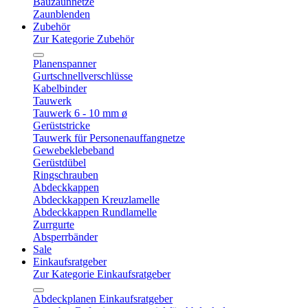
Bauzaunnetze
Zaunblenden
Zubehör
Zur Kategorie Zubehör
Planenspanner
Gurtschnellverschlüsse
Kabelbinder
Tauwerk
Tauwerk 6 - 10 mm ø
Gerüststricke
Tauwerk für Personenauffangnetze
Gewebeklebeband
Gerüstdübel
Ringschrauben
Abdeckkappen
Abdeckkappen Kreuzlamelle
Abdeckkappen Rundlamelle
Zurrgurte
Absperrbänder
Sale
Einkaufsratgeber
Zur Kategorie Einkaufsratgeber
Abdeckplanen Einkaufsratgeber