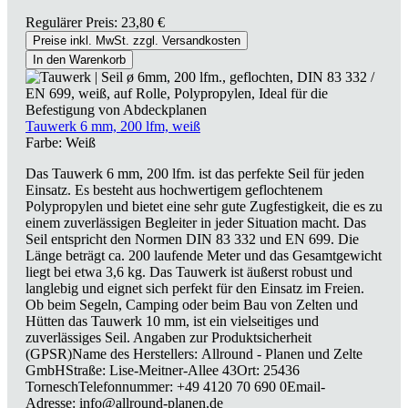
Regulärer Preis:
23,80 €
Preise inkl. MwSt. zzgl. Versandkosten
In den Warenkorb
Tauwerk 6 mm, 200 lfm, weiß
Farbe:
Weiß
Das Tauwerk 6 mm, 200 lfm. ist das perfekte Seil für jeden
Einsatz. Es besteht aus hochwertigem geflochtenem
Polypropylen und bietet eine sehr gute Zugfestigkeit, die es zu
einem zuverlässigen Begleiter in jeder Situation macht. Das
Seil entspricht den Normen DIN 83 332 und EN 699. Die
Länge beträgt ca. 200 laufende Meter und das Gesamtgewicht
liegt bei etwa 3,6 kg. Das Tauwerk ist äußerst robust und
langlebig und eignet sich perfekt für den Einsatz im Freien.
Ob beim Segeln, Camping oder beim Bau von Zelten und
Hütten das Tauwerk 10 mm, ist ein vielseitiges und
zuverlässiges Seil. Angaben zur Produktsicherheit
(GPSR)Name des Herstellers: Allround - Planen und Zelte
GmbHStraße: Lise-Meitner-Allee 43Ort: 25436
TorneschTelefonnummer: +49 4120 70 690 0Email-
Adresse: info@allround-planen.de