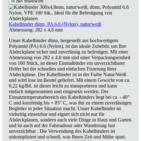
In den Warenkorb
Kabelbinder dünn, PA 6.6 (Nylon), natur/weiß
Abmessung:
282 x 4,8 mm
Unser Kabelbinder dünn, hergestellt aus hochwertigem
Polyamid (PA) 6.6 (Nylon), ist das ideale Zubehör, um Ihre
Abdeckplane sicher und zuverlässig zu befestigen. Mit einer
Abmessung von 282 x 4,8 mm und einer Verpackungseinheit
von 100 Stück, ist dieser Einmalbinder ein unverzichtbarer
Helfer bei der schnellen und einfachen Fixierung Ihrer
Abdeckplane. Der Kabelbinder ist in der Farbe Natur/Weiß
und wird lose im Beutel geliefert. Mit einem Gewicht von ca.
0,22 kg/Btl. ist dieser leicht zu transportieren und kann
einfach mitgenommen und eingesetzt werden. Der
Einsatztemperaturbereich des Kabelbinders liegt bei ca. - 40°
C und kurzfristig bis + 85° C, was ihn zu einem zuverlässigen
Begleiter in jeder Situation macht. Unser Kabelbinder ist
vielseitig einsetzbar und eignet sich nicht nur für
Abdeckplanen, sondern auch viele Dinge in Haus und Garten
und ist auch auf der Fahrradtour oder Wanderung fast
unverzichtbar . Die Verwendung des Kabelbinders ist
unkompliziert und schnell, was Ihnen Zeit und Mühe spart.