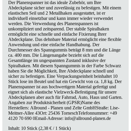
Der Planenspanner ist das ideale Zubehör, um Ihre
Abdeckplane sicher und zuverlässig zu befestigen. Mit einem
elastischen Seil und 2 Metallhaken ausgestattet, ist er
individuell einsetzbar und kann immer wieder verwendet
werden. Die Verwendung des Planenspanners ist
unkompliziert und zeitsparend. Der stabile Spiralhaken
ermöglicht eine schnelle und einfache Fixierung Ihrer
Abdeckplane. Das dehnbare Material ermöglicht eine flexible
Anwendung und eine einfache Handhabung. Der
Durchmesser des Spanngummis beträgt 8 mm und die Länge
ca. 400 mm. Die Längenangabe bezieht sich auf die
Gesamtlänge im ungespannten Zustand inklusive der
Spiralhaken. Mit diesem Spanngummis in der Farbe Schwarz
haben Sie die Möglichkeit, Ihre Abdeckplane schnell und
sicher zu befestigen. Eine Verpackungseinheit beinhaltet 10
Stück lose im Beutel und hat ein Gewicht von ca. 1,8 kg. Der
Planenspanner ist aus hochwertigem Material gefertigt und
eignet sich als elastische Vielzweck-Befestigung für unsere
Abdeckplanen aber auch für Fahrrad, Auto, Haus und Garten.
Angaben zur Produktsicherheit (GPSR)Name des
Herstellers: Allround - Planen und Zelte GmbHStraße: Lise-
Meitner-Allee 43Ort: 25436 TorneschTelefonnummer: +49
4120 70 690 0Email-Adresse: info@allround-planen.de
Inhalt:
10 Stück
(2,38 € / 1 Stück)