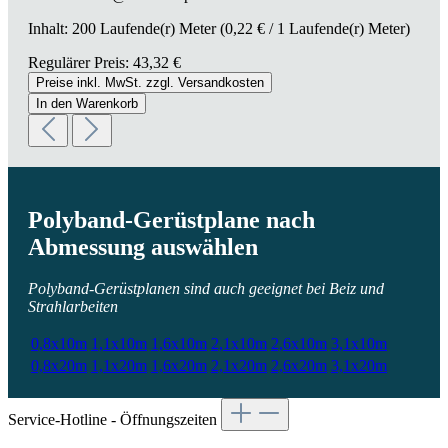
Inhalt:
200 Laufende(r) Meter
(0,22 € / 1 Laufende(r) Meter)
Regulärer Preis:
43,32 €
Preise inkl. MwSt. zzgl. Versandkosten
In den Warenkorb
Polyband-Gerüstplane nach
Abmessung auswählen
Polyband-Gerüstplanen sind auch geeignet bei Beiz und
Strahlarbeiten
0,8x10m
1,1x10m
1,6x10m
2,1x10m
2,6x10m
3,1x10m
0,8x20m
1,1x20m
1,6x20m
2,1x20m
2,6x20m
3,1x20m
Service-Hotline - Öffnungszeiten