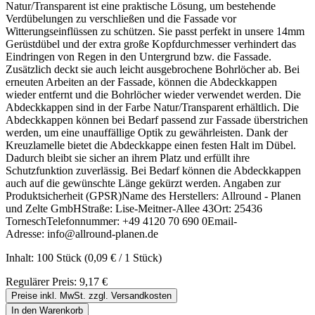
Natur/Transparent ist eine praktische Lösung, um bestehende
Verdübelungen zu verschließen und die Fassade vor
Witterungseinflüssen zu schützen. Sie passt perfekt in unsere 14mm
Gerüstdübel und der extra große Kopfdurchmesser verhindert das
Eindringen von Regen in den Untergrund bzw. die Fassade.
Zusätzlich deckt sie auch leicht ausgebrochene Bohrlöcher ab. Bei
erneuten Arbeiten an der Fassade, können die Abdeckkappen
wieder entfernt und die Bohrlöcher wieder verwendet werden. Die
Abdeckkappen sind in der Farbe Natur/Transparent erhältlich. Die
Abdeckkappen können bei Bedarf passend zur Fassade überstrichen
werden, um eine unauffällige Optik zu gewährleisten. Dank der
Kreuzlamelle bietet die Abdeckkappe einen festen Halt im Dübel.
Dadurch bleibt sie sicher an ihrem Platz und erfüllt ihre
Schutzfunktion zuverlässig. Bei Bedarf können die Abdeckkappen
auch auf die gewünschte Länge gekürzt werden. Angaben zur
Produktsicherheit (GPSR)Name des Herstellers: Allround - Planen
und Zelte GmbHStraße: Lise-Meitner-Allee 43Ort: 25436
TorneschTelefonnummer: +49 4120 70 690 0Email-
Adresse: info@allround-planen.de
Inhalt:
100 Stück
(0,09 € / 1 Stück)
Regulärer Preis:
9,17 €
Preise inkl. MwSt. zzgl. Versandkosten
In den Warenkorb