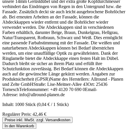
unsere 14mm Gerüstdübel und der extra große Kopfdurchmesser
verhindert das Eindringen von Regen in den Untergrund bzw. die
Fassade. Zusätzlich deckt sie auch leicht ausgebrochene Bohrlöcher
ab. Bei erneuten Arbeiten an der Fassade, können die
Abdeckkappen wieder entfernt und die Bohrlöcher wieder
verwendet werden. Die Abdeckkappen sind in verschiedenen
Farben erhältlich, darunter Beige, Braun, Dunkelgrau, Hellgrau,
Natur/Transparent, Rotbraun, Schwarz und Weiß. Dies ermöglicht
eine passende Farbabstimmung mit der Fassade. Die weißen und
naturfarbenen Abdeckkappen können bei Bedarf überstrichen
werden, um eine unauffällige Optik zu gewährleisten. Dank der
Ringlamelle bietet die Abdeckkappe einen festen Halt im Dübel.
Dadurch bleibt sie sicher an ihrem Platz und erfüllt ihre
Schutzfunktion zuverlässig. Bei Bedarf können die Abdeckkappen
auch auf die gewünschte Länge gekürzt werden. Angaben zur
Produktsicherheit (GPSR)Name des Herstellers: Allround - Planen
und Zelte GmbHStraße: Lise-Meitner-Allee 43Ort: 25436
TorneschTelefonnummer: +49 4120 70 690 0Email-
Adresse: info@allround-planen.de
Inhalt:
1000 Stück
(0,04 € / 1 Stück)
Regulärer Preis:
42,46 €
Preise inkl. MwSt. zzgl. Versandkosten
In den Warenkorb