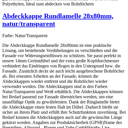
Abdeckkappe Rundlamelle 28x80mm,
natur/transparent
Farbe:
Natur/Transparent
Die Abdeckkappe Rundlamelle 28x80mm ist eine praktische
Lösung, um bestehende Verdübelungen zu verschließen und die
Fassade vor Witterungseinflüssen zu schützen. Sie passt perfekt in
unsere 14mm Gerüstdübel und der extra große Kopfdurchmesser
verhindert das Eindringen von Regen in den Untergrund bzw. die
Fassade. Zusätzlich deckt sie auch leicht ausgebrochene Bohrlöcher
ab. Bei erneuten Arbeiten an der Fassade, können die
Abdeckkappen wieder entfernt und die Bohrlöcher wieder
verwendet werden. Die Abdeckkappen sind in den Farben
Natur/Transparent und Weiß erhältlich. Die Abdeckkappen können
bei Bedarf passend zur Fassade überstrichen werden, um eine
unauffällige Optik zu gewährleisten. Dank der Ringlamelle bietet
die Abdeckkappe einen festen Halt im Dübel. Dadurch bleibt sie
sicher an ihrem Platz und erfüllt ihre Schutzfunktion zuverlässig. Bei
Bedarf können die Abdeckkappen auch auf die gewünschte Länge
gekürzt werden. Angaben zur Produktsicherheit (GPSR)Name des
Herstellers: Allround - Planen und Zelte GmbHStraße: Lise-