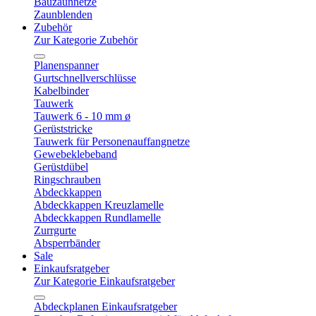
Bauzaunnetze
Zaunblenden
Zubehör
Zur Kategorie Zubehör
Planenspanner
Gurtschnellverschlüsse
Kabelbinder
Tauwerk
Tauwerk 6 - 10 mm ø
Gerüststricke
Tauwerk für Personenauffangnetze
Gewebeklebeband
Gerüstdübel
Ringschrauben
Abdeckkappen
Abdeckkappen Kreuzlamelle
Abdeckkappen Rundlamelle
Zurrgurte
Absperrbänder
Sale
Einkaufsratgeber
Zur Kategorie Einkaufsratgeber
Abdeckplanen Einkaufsratgeber