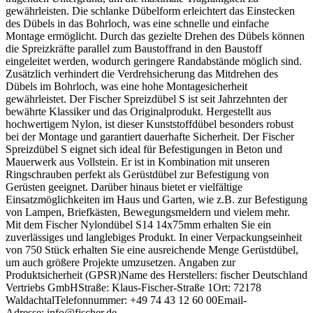
gewährleisten. Die schlanke Dübelform erleichtert das Einstecken
des Dübels in das Bohrloch, was eine schnelle und einfache
Montage ermöglicht. Durch das gezielte Drehen des Dübels können
die Spreizkräfte parallel zum Baustoffrand in den Baustoff
eingeleitet werden, wodurch geringere Randabstände möglich sind.
Zusätzlich verhindert die Verdrehsicherung das Mitdrehen des
Dübels im Bohrloch, was eine hohe Montagesicherheit
gewährleistet. Der Fischer Spreizdübel S ist seit Jahrzehnten der
bewährte Klassiker und das Originalprodukt. Hergestellt aus
hochwertigem Nylon, ist dieser Kunststoffdübel besonders robust
bei der Montage und garantiert dauerhafte Sicherheit. Der Fischer
Spreizdübel S eignet sich ideal für Befestigungen in Beton und
Mauerwerk aus Vollstein. Er ist in Kombination mit unseren
Ringschrauben perfekt als Gerüstdübel zur Befestigung von
Gerüsten geeignet. Darüber hinaus bietet er vielfältige
Einsatzmöglichkeiten im Haus und Garten, wie z.B. zur Befestigung
von Lampen, Briefkästen, Bewegungsmeldern und vielem mehr.
Mit dem Fischer Nylondübel S14 14x75mm erhalten Sie ein
zuverlässiges und langlebiges Produkt. In einer Verpackungseinheit
von 750 Stück erhalten Sie eine ausreichende Menge Gerüstdübel,
um auch größere Projekte umzusetzen. Angaben zur
Produktsicherheit (GPSR)Name des Herstellers: fischer Deutschland
Vertriebs GmbHStraße: Klaus-Fischer-Straße 1Ort: 72178
WaldachtalTelefonnummer: +49 74 43 12 60 00Email-
Adresse: info@fischer.de