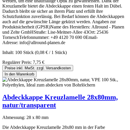
werden, um eine unauffällige Optik zu gewährleisten. Dank der
Kreuzlamelle bietet die Abdeckkappe einen festen Halt im Dübel.
Dadurch bleibt sie sicher an ihrem Platz und erfüllt ihre
Schutzfunktion zuverlässig. Bei Bedarf können die Abdeckkappen
auch auf die gewünschte Länge gekürzt werden. Angaben zur
Produktsicherheit (GPSR)Name des Herstellers: Allround - Planen
und Zelte GmbHStraße: Lise-Meitner-Allee 43Ort: 25436
TorneschTelefonnummer: +49 4120 70 690 0Email-
Adresse: info@allround-planen.de
Inhalt:
100 Stück
(0,08 € / 1 Stück)
Regulärer Preis:
7,75 €
Preise inkl. MwSt. zzgl. Versandkosten
In den Warenkorb
Abdeckkappe Kreuzlamelle 28x80mm,
natur/transparent
Abmessung:
28 x 80 mm
Die Abdeckkappe Kreuzlamelle 28x80 mm in der Farbe