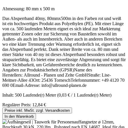
Abmessung:
80 mm x 500 m
Das Absperrband 40my, 80mmx500m in den Farben rot und weiß
ist ein hochwertiges Produkt aus Polyethylen (PE). Mit einer Länge
von ca. 500 laufenden Metern eignet es sich ideal zur Markierung
getrennter Zonen oder zur Sicherung von Baustellen sowohl im
Außen- als auch im Innenbereich. Aber auch in anderen Bereichen
wo eine klare Trennung oder Warnung erforderlich ist, eignet sich
das Absperrband perfekt. Dank seiner Breite von ca. 80 mm und
einer Stärke von 40 my ist dieses Absperrband besonders robust und
strapazierfähig. Es bietet eine zuverlässige Abgrenzung und sorgt für
klare Sichtbarkeit, um Gefahrenbereiche deutlich zu kennzeichnen.
Angaben zur Produktsicherheit (GPSR)Name des
Herstellers: Allround - Planen und Zelte GmbHStraße: Lise-
Meitner-Allee 43Ort: 25436 TorneschTelefonnummer: +49 4120 70
690 0Email-Adresse: info@allround-planen.de
Inhalt:
500 Laufende(r) Meter
(0,03 € / 1 Laufende(r) Meter)
Regulärer Preis:
12,84 €
Preise inkl. MwSt. zzgl. Versandkosten
In den Warenkorb