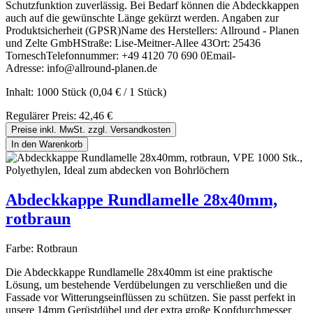
Schutzfunktion zuverlässig. Bei Bedarf können die Abdeckkappen
auch auf die gewünschte Länge gekürzt werden. Angaben zur
Produktsicherheit (GPSR)Name des Herstellers: Allround - Planen
und Zelte GmbHStraße: Lise-Meitner-Allee 43Ort: 25436
TorneschTelefonnummer: +49 4120 70 690 0Email-
Adresse: info@allround-planen.de
Inhalt:
1000 Stück
(0,04 € / 1 Stück)
Regulärer Preis:
42,46 €
Preise inkl. MwSt. zzgl. Versandkosten
In den Warenkorb
Abdeckkappe Rundlamelle 28x40mm,
rotbraun
Farbe:
Rotbraun
Die Abdeckkappe Rundlamelle 28x40mm ist eine praktische
Lösung, um bestehende Verdübelungen zu verschließen und die
Fassade vor Witterungseinflüssen zu schützen. Sie passt perfekt in
unsere 14mm Gerüstdübel und der extra große Kopfdurchmesser