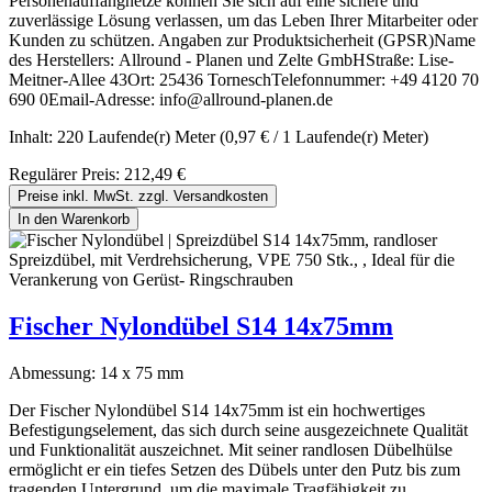
Personenauffangnetze können Sie sich auf eine sichere und
zuverlässige Lösung verlassen, um das Leben Ihrer Mitarbeiter oder
Kunden zu schützen. Angaben zur Produktsicherheit (GPSR)Name
des Herstellers: Allround - Planen und Zelte GmbHStraße: Lise-
Meitner-Allee 43Ort: 25436 TorneschTelefonnummer: +49 4120 70
690 0Email-Adresse: info@allround-planen.de
Inhalt:
220 Laufende(r) Meter
(0,97 € / 1 Laufende(r) Meter)
Regulärer Preis:
212,49 €
Preise inkl. MwSt. zzgl. Versandkosten
In den Warenkorb
Fischer Nylondübel S14 14x75mm
Abmessung:
14 x 75 mm
Der Fischer Nylondübel S14 14x75mm ist ein hochwertiges
Befestigungselement, das sich durch seine ausgezeichnete Qualität
und Funktionalität auszeichnet. Mit seiner randlosen Dübelhülse
ermöglicht er ein tiefes Setzen des Dübels unter den Putz bis zum
tragenden Untergrund, um die maximale Tragfähigkeit zu