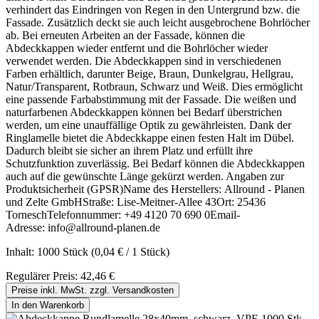
verhindert das Eindringen von Regen in den Untergrund bzw. die
Fassade. Zusätzlich deckt sie auch leicht ausgebrochene Bohrlöcher
ab. Bei erneuten Arbeiten an der Fassade, können die
Abdeckkappen wieder entfernt und die Bohrlöcher wieder
verwendet werden. Die Abdeckkappen sind in verschiedenen
Farben erhältlich, darunter Beige, Braun, Dunkelgrau, Hellgrau,
Natur/Transparent, Rotbraun, Schwarz und Weiß. Dies ermöglicht
eine passende Farbabstimmung mit der Fassade. Die weißen und
naturfarbenen Abdeckkappen können bei Bedarf überstrichen
werden, um eine unauffällige Optik zu gewährleisten. Dank der
Ringlamelle bietet die Abdeckkappe einen festen Halt im Dübel.
Dadurch bleibt sie sicher an ihrem Platz und erfüllt ihre
Schutzfunktion zuverlässig. Bei Bedarf können die Abdeckkappen
auch auf die gewünschte Länge gekürzt werden. Angaben zur
Produktsicherheit (GPSR)Name des Herstellers: Allround - Planen
und Zelte GmbHStraße: Lise-Meitner-Allee 43Ort: 25436
TorneschTelefonnummer: +49 4120 70 690 0Email-
Adresse: info@allround-planen.de
Inhalt:
1000 Stück
(0,04 € / 1 Stück)
Regulärer Preis:
42,46 €
Preise inkl. MwSt. zzgl. Versandkosten
In den Warenkorb