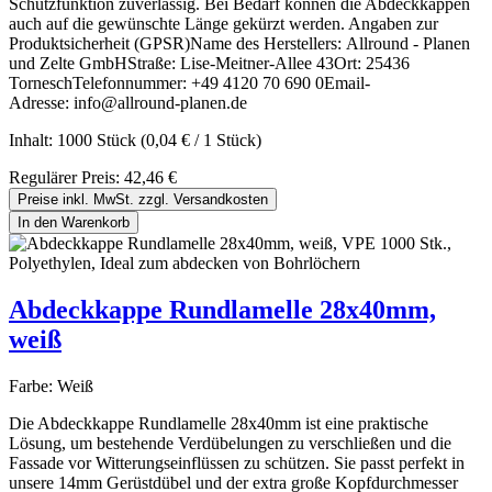
Schutzfunktion zuverlässig. Bei Bedarf können die Abdeckkappen
auch auf die gewünschte Länge gekürzt werden. Angaben zur
Produktsicherheit (GPSR)Name des Herstellers: Allround - Planen
und Zelte GmbHStraße: Lise-Meitner-Allee 43Ort: 25436
TorneschTelefonnummer: +49 4120 70 690 0Email-
Adresse: info@allround-planen.de
Inhalt:
1000 Stück
(0,04 € / 1 Stück)
Regulärer Preis:
42,46 €
Preise inkl. MwSt. zzgl. Versandkosten
In den Warenkorb
Abdeckkappe Rundlamelle 28x40mm,
weiß
Farbe:
Weiß
Die Abdeckkappe Rundlamelle 28x40mm ist eine praktische
Lösung, um bestehende Verdübelungen zu verschließen und die
Fassade vor Witterungseinflüssen zu schützen. Sie passt perfekt in
unsere 14mm Gerüstdübel und der extra große Kopfdurchmesser