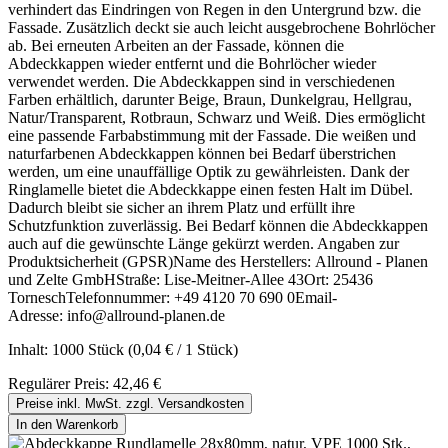
verhindert das Eindringen von Regen in den Untergrund bzw. die
Fassade. Zusätzlich deckt sie auch leicht ausgebrochene Bohrlöcher
ab. Bei erneuten Arbeiten an der Fassade, können die
Abdeckkappen wieder entfernt und die Bohrlöcher wieder
verwendet werden. Die Abdeckkappen sind in verschiedenen
Farben erhältlich, darunter Beige, Braun, Dunkelgrau, Hellgrau,
Natur/Transparent, Rotbraun, Schwarz und Weiß. Dies ermöglicht
eine passende Farbabstimmung mit der Fassade. Die weißen und
naturfarbenen Abdeckkappen können bei Bedarf überstrichen
werden, um eine unauffällige Optik zu gewährleisten. Dank der
Ringlamelle bietet die Abdeckkappe einen festen Halt im Dübel.
Dadurch bleibt sie sicher an ihrem Platz und erfüllt ihre
Schutzfunktion zuverlässig. Bei Bedarf können die Abdeckkappen
auch auf die gewünschte Länge gekürzt werden. Angaben zur
Produktsicherheit (GPSR)Name des Herstellers: Allround - Planen
und Zelte GmbHStraße: Lise-Meitner-Allee 43Ort: 25436
TorneschTelefonnummer: +49 4120 70 690 0Email-
Adresse: info@allround-planen.de
Inhalt:
1000 Stück
(0,04 € / 1 Stück)
Regulärer Preis:
42,46 €
Preise inkl. MwSt. zzgl. Versandkosten
In den Warenkorb