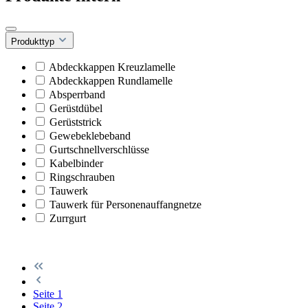
Produkttyp
Abdeckkappen Kreuzlamelle
Abdeckkappen Rundlamelle
Absperrband
Gerüstdübel
Gerüststrick
Gewebeklebeband
Gurtschnellverschlüsse
Kabelbinder
Ringschrauben
Tauwerk
Tauwerk für Personenauffangnetze
Zurrgurt
Seite
1
Seite
2