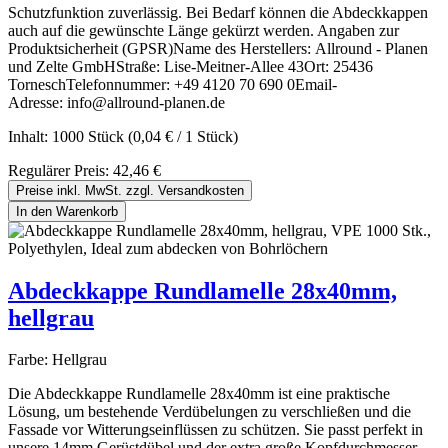
Schutzfunktion zuverlässig. Bei Bedarf können die Abdeckkappen
auch auf die gewünschte Länge gekürzt werden. Angaben zur
Produktsicherheit (GPSR)Name des Herstellers: Allround - Planen
und Zelte GmbHStraße: Lise-Meitner-Allee 43Ort: 25436
TorneschTelefonnummer: +49 4120 70 690 0Email-
Adresse: info@allround-planen.de
Inhalt:
1000 Stück
(0,04 € / 1 Stück)
Regulärer Preis:
42,46 €
Preise inkl. MwSt. zzgl. Versandkosten
In den Warenkorb
Abdeckkappe Rundlamelle 28x40mm,
hellgrau
Farbe:
Hellgrau
Die Abdeckkappe Rundlamelle 28x40mm ist eine praktische
Lösung, um bestehende Verdübelungen zu verschließen und die
Fassade vor Witterungseinflüssen zu schützen. Sie passt perfekt in
unsere 14mm Gerüstdübel und der extra große Kopfdurchmesser