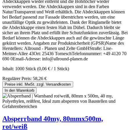
Abdeckkappen wieder entfernt und die Bohrlöcher wieder
verwendet werden. Die Abdeckkappen sind in den Farben
Natur/Transparent und Weiß erhältlich. Die Abdeckkappen können
bei Bedarf passend zur Fassade überstrichen werden, um eine
unauffällige Optik zu gewährleisten. Dank der Ringlamelle bietet
die Abdeckkappe einen festen Halt im Dübel. Dadurch bleibt sie
sicher an ihrem Platz und erfüllt ihre Schutzfunktion zuverlässig. Bei
Bedarf können die Abdeckkappen auch auf die gewünschte Länge
gekürzt werden. Angaben zur Produktsicherheit (GPSR)Name des
Herstellers: Allround - Planen und Zelte GmbHStraße: Lise-
Meitner-Allee 43Ort: 25436 TorneschTelefonnummer: +49 4120 70
690 0Email-Adresse: info@allround-planen.de
Inhalt:
1000 Stück
(0,06 € / 1 Stück)
Regulärer Preis:
58,26 €
Preise inkl. MwSt. zzgl. Versandkosten
In den Warenkorb
Absperrband 40my, 80mmx500m,
rot/weiß