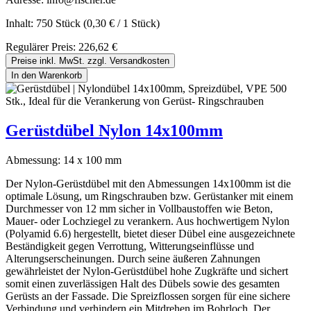
Inhalt:
750 Stück
(0,30 € / 1 Stück)
Regulärer Preis:
226,62 €
Preise inkl. MwSt. zzgl. Versandkosten
In den Warenkorb
Gerüstdübel Nylon 14x100mm
Abmessung:
14 x 100 mm
Der Nylon-Gerüstdübel mit den Abmessungen 14x100mm ist die
optimale Lösung, um Ringschrauben bzw. Gerüstanker mit einem
Durchmesser von 12 mm sicher in Vollbaustoffen wie Beton,
Mauer- oder Lochziegel zu verankern. Aus hochwertigem Nylon
(Polyamid 6.6) hergestellt, bietet dieser Dübel eine ausgezeichnete
Beständigkeit gegen Verrottung, Witterungseinflüsse und
Alterungserscheinungen. Durch seine äußeren Zahnungen
gewährleistet der Nylon-Gerüstdübel hohe Zugkräfte und sichert
somit einen zuverlässigen Halt des Dübels sowie des gesamten
Gerüsts an der Fassade. Die Spreizflossen sorgen für eine sichere
Verbindung und verhindern ein Mitdrehen im Bohrloch. Der