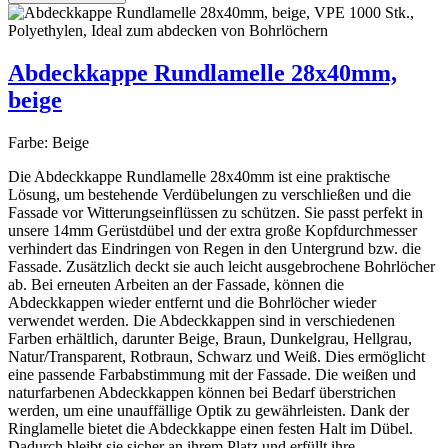
Abdeckkappe Rundlamelle 28x40mm,
beige
Farbe:
Beige
Die Abdeckkappe Rundlamelle 28x40mm ist eine praktische
Lösung, um bestehende Verdübelungen zu verschließen und die
Fassade vor Witterungseinflüssen zu schützen. Sie passt perfekt in
unsere 14mm Gerüstdübel und der extra große Kopfdurchmesser
verhindert das Eindringen von Regen in den Untergrund bzw. die
Fassade. Zusätzlich deckt sie auch leicht ausgebrochene Bohrlöcher
ab. Bei erneuten Arbeiten an der Fassade, können die
Abdeckkappen wieder entfernt und die Bohrlöcher wieder
verwendet werden. Die Abdeckkappen sind in verschiedenen
Farben erhältlich, darunter Beige, Braun, Dunkelgrau, Hellgrau,
Natur/Transparent, Rotbraun, Schwarz und Weiß. Dies ermöglicht
eine passende Farbabstimmung mit der Fassade. Die weißen und
naturfarbenen Abdeckkappen können bei Bedarf überstrichen
werden, um eine unauffällige Optik zu gewährleisten. Dank der
Ringlamelle bietet die Abdeckkappe einen festen Halt im Dübel.
Dadurch bleibt sie sicher an ihrem Platz und erfüllt ihre