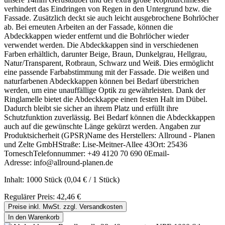
verhindert das Eindringen von Regen in den Untergrund bzw. die
Fassade. Zusätzlich deckt sie auch leicht ausgebrochene Bohrlöcher
ab. Bei erneuten Arbeiten an der Fassade, können die
Abdeckkappen wieder entfernt und die Bohrlöcher wieder
verwendet werden. Die Abdeckkappen sind in verschiedenen
Farben erhältlich, darunter Beige, Braun, Dunkelgrau, Hellgrau,
Natur/Transparent, Rotbraun, Schwarz und Weiß. Dies ermöglicht
eine passende Farbabstimmung mit der Fassade. Die weißen und
naturfarbenen Abdeckkappen können bei Bedarf überstrichen
werden, um eine unauffällige Optik zu gewährleisten. Dank der
Ringlamelle bietet die Abdeckkappe einen festen Halt im Dübel.
Dadurch bleibt sie sicher an ihrem Platz und erfüllt ihre
Schutzfunktion zuverlässig. Bei Bedarf können die Abdeckkappen
auch auf die gewünschte Länge gekürzt werden. Angaben zur
Produktsicherheit (GPSR)Name des Herstellers: Allround - Planen
und Zelte GmbHStraße: Lise-Meitner-Allee 43Ort: 25436
TorneschTelefonnummer: +49 4120 70 690 0Email-
Adresse: info@allround-planen.de
Inhalt:
1000 Stück
(0,04 € / 1 Stück)
Regulärer Preis:
42,46 €
Preise inkl. MwSt. zzgl. Versandkosten
In den Warenkorb