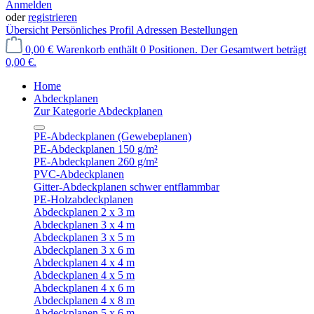
Anmelden
oder
registrieren
Übersicht
Persönliches Profil
Adressen
Bestellungen
0,00 €
Warenkorb enthält 0 Positionen. Der Gesamtwert beträgt
0,00 €.
Home
Abdeckplanen
Zur Kategorie Abdeckplanen
PE-Abdeckplanen (Gewebeplanen)
PE-Abdeckplanen 150 g/m²
PE-Abdeckplanen 260 g/m²
PVC-Abdeckplanen
Gitter-Abdeckplanen schwer entflammbar
PE-Holzabdeckplanen
Abdeckplanen 2 x 3 m
Abdeckplanen 3 x 4 m
Abdeckplanen 3 x 5 m
Abdeckplanen 3 x 6 m
Abdeckplanen 4 x 4 m
Abdeckplanen 4 x 5 m
Abdeckplanen 4 x 6 m
Abdeckplanen 4 x 8 m
Abdeckplanen 5 x 6 m